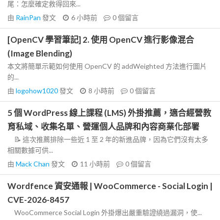
尾：怎麼確定救得回來...
由
RainPan
發文
6 小時前
0
個留言
[OpenCV 學習筆記] 2. 使用 OpenCV 進行影像混合
(Image Blending)
本文將簡單示範如何使用 OpenCV 的 addWeighted 方法進行圖片
的...
由
logohow1020
發文
8 小時前
0
個留言
5 個 WordPress 線上課程 (LMS) 外掛推薦，適合經營教
育私域、收集名單、營運個人品牌和內容商業化部署
📝 這次推薦排除一些近 1 至 2 年的新進品牌，因為它們沒有太多
相關數據可供...
由
Mack Chan
發文
11 小時前
0
個留言
Wordfence 資安通報 | WooCommerce - Social Login |
CVE-2026-8457
WooCommerce Social Login 外掛爆出嚴重驗證繞過漏洞，使...