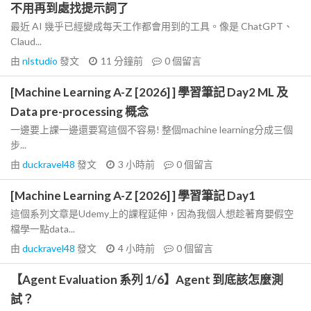
不用再到處找提示詞了
最近 AI 幾乎已經變成每天工作都會用到的工具。像是 ChatGPT、
Claud...
由
nlstudio
發文
11 分鐘前
0
個留言
[Machine Learning A-Z [2026] ] 學習筆記 Day2 ML 及
Data pre-processing 概念
一邊要上課一邊還要寫這個不容易! 整個machine learning分成三個
步...
由
duckravel48
發文
3 小時前
0
個留言
[Machine Learning A-Z [2026] ] 學習筆記 Day1
這個系列文章是Udemy上的課程延伸，因為我個人想趁著育嬰假空
檔學一點data...
由
duckravel48
發文
4 小時前
0
個留言
【Agent Evaluation 系列 1/6】Agent 到底該怎麼測
試？