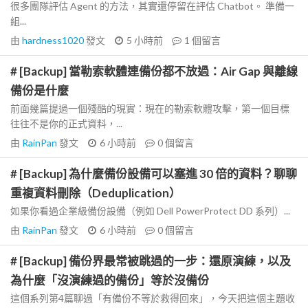
很多團隊評估 Agent 的方法，其實還停留在評估 Chatbot。 準備一
組...
由
hardness1020
發文
5 小時前
1
個留言
# [Backup] 當勒索軟體連備份都不放過：Air Gap 與離線
備份是什麼
前面幾篇提過一個殘酷的現實：現在的勒索軟體攻擊，第一個目標
往往不是你的正式資料，...
由
RainPan
發文
6 小時前
0
個留言
# [Backup] 為什麼備份設備可以塞進 30 倍的資料？聊聊
重複資料刪除（Deduplication）
如果你看過企業級備份設備（例如 Dell PowerProtect DD 系列）...
由
RainPan
發文
6 小時前
0
個留言
# [Backup] 備份界最常被跳過的一步：還原演練，以及
為什麼「沒演練過的備份」等於沒備份
這個系列第4篇聊過「有備份不等於救得回來」，今天把這個主題收