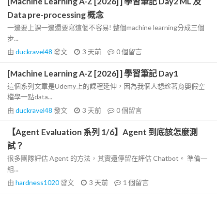
[Machine Learning A-Z [2026] ] 學習筆記 Day2 ML 及
Data pre-processing 概念
一邊要上課一邊還要寫這個不容易! 整個machine learning分成三個
步...
由
duckravel48
發文
3 天前
0
個留言
[Machine Learning A-Z [2026] ] 學習筆記 Day1
這個系列文章是Udemy上的課程延伸，因為我個人想趁著育嬰假空
檔學一點data...
由
duckravel48
發文
3 天前
0
個留言
【Agent Evaluation 系列 1/6】Agent 到底該怎麼測
試？
很多團隊評估 Agent 的方法，其實還停留在評估 Chatbot。 準備一
組...
由
hardness1020
發文
3 天前
1
個留言