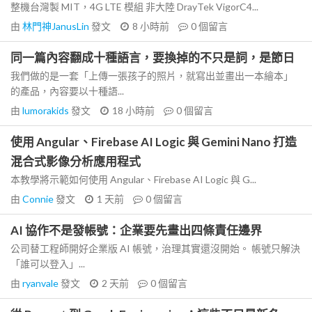
整機台灣製 MIT，4G LTE 模組 非大陸 DrayTek VigorC4...
由
林門神JanusLin
發文
8 小時前
0
個留言
同一篇內容翻成十種語言，要換掉的不只是詞，是節日
我們做的是一套「上傳一張孩子的照片，就寫出並畫出一本繪本」
的產品，內容要以十種語...
由
lumorakids
發文
18 小時前
0
個留言
使用 Angular、Firebase AI Logic 與 Gemini Nano 打造
混合式影像分析應用程式
本教學將示範如何使用 Angular、Firebase AI Logic 與 G...
由
Connie
發文
1 天前
0
個留言
AI 協作不是發帳號：企業要先畫出四條責任邊界
公司替工程師開好企業版 AI 帳號，治理其實還沒開始。 帳號只解決
「誰可以登入」...
由
ryanvale
發文
2 天前
0
個留言