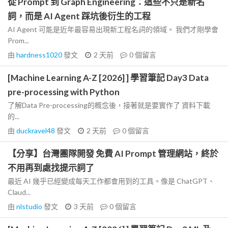
從 Prompt 到 Graph Engineering：這些不只是新名
詞，而是 AI Agent 踩坑後衍生的工程
AI Agent 可能是近年最容易出現新工程名詞的領域。 我們才剛學會
Prom...
由
hardness1020
發文
2 天前
0
個留言
[Machine Learning A-Z [2026] ] 學習筆記 Day3 Data
pre-processing with Python
了解Data Pre-processing的概念後，接著就是要實作了 資料下載
的...
由
duckravel48
發文
2 天前
0
個留言
【分享】台灣團隊開發 免費 AI Prompt 管理網站，終於
不用再到處找提示詞了
最近 AI 幾乎已經變成每天工作都會用到的工具。像是 ChatGPT、
Claud...
由
nlstudio
發文
3 天前
0
個留言