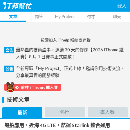
登入
文章
問答
My Project
徵才
聊天
按讚加入 iThelp 粉絲團追蹤
最熱血的技術盛事，連續 30 天的修煉【2026 iThome 鐵
公告
人賽】8 月 1 日賽事正式開啟！
全新專區「My Project」正式上線！邀請你用技術交流，
公告
分享最真實的開發經驗
前往 iThome鐵人賽
技術文章
熱門
鐵人賽
最新
船舶應用，近海 4G LTE，航運 Starlink 整合運用