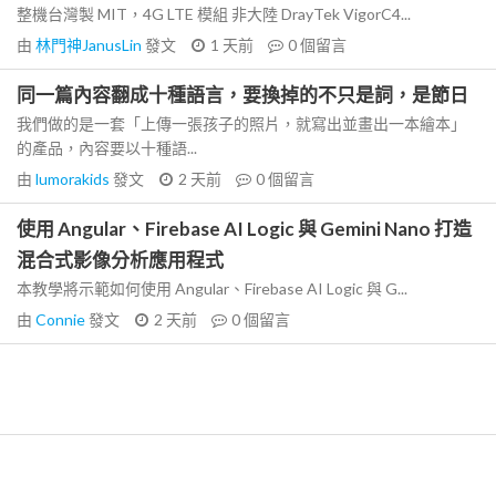
整機台灣製 MIT，4G LTE 模組 非大陸 DrayTek VigorC4...
由
林門神JanusLin
發文
1 天前
0
個留言
同一篇內容翻成十種語言，要換掉的不只是詞，是節日
我們做的是一套「上傳一張孩子的照片，就寫出並畫出一本繪本」
的產品，內容要以十種語...
由
lumorakids
發文
2 天前
0
個留言
使用 Angular、Firebase AI Logic 與 Gemini Nano 打造
混合式影像分析應用程式
本教學將示範如何使用 Angular、Firebase AI Logic 與 G...
由
Connie
發文
2 天前
0
個留言