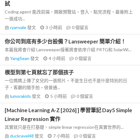
試
Coding agent 能改前端、開啟預覽站、登入、點完流程，最後附上
一張成功...
由
ryanvale
發文
3 小時前
0
個留言
你公司到底有多少台設備？Lansweeper 簡單介紹！
本篇我將會介紹 Lansweeper接著將會依序介紹 PRTG和 SolarWi...
由
YangSean
發文
4 小時前
0
個留言
模型到第七頁就忘了那個孩子
一位媽媽上傳了女兒的一張照片。不是生日也不是什麼特別的日
子，客廳的隨手拍，很普通...
由
lumorakids
發文
5 小時前
0
個留言
[Machine Learning A-Z [2026] ] 學習筆記 Day5 Simple
Linear Regression 實作
其實就只是在打基礎、simple linear regression在真實世界的...
由
duckravel48
發文
7 小時前
0
個留言