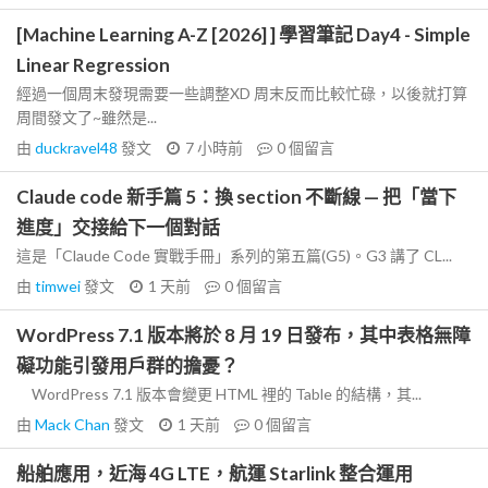
[Machine Learning A-Z [2026] ] 學習筆記 Day4 - Simple
Linear Regression
經過一個周末發現需要一些調整XD 周末反而比較忙碌，以後就打算
周間發文了~雖然是...
由
duckravel48
發文
7 小時前
0
個留言
Claude code 新手篇 5：換 section 不斷線 — 把「當下
進度」交接給下一個對話
這是「Claude Code 實戰手冊」系列的第五篇(G5)。G3 講了 CL...
由
timwei
發文
1 天前
0
個留言
WordPress 7.1 版本將於 8 月 19 日發布，其中表格無障
礙功能引發用戶群的擔憂？
WordPress 7.1 版本會變更 HTML 裡的 Table 的結構，其...
由
Mack Chan
發文
1 天前
0
個留言
船舶應用，近海 4G LTE，航運 Starlink 整合運用