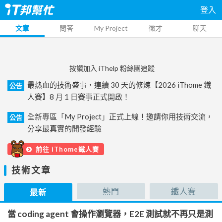
登入
文章
問答
My Project
徵才
聊天
按讚加入 iThelp 粉絲團追蹤
最熱血的技術盛事，連續 30 天的修煉【2026 iThome 鐵
公告
人賽】8 月 1 日賽事正式開啟！
全新專區「My Project」正式上線！邀請你用技術交流，
公告
分享最真實的開發經驗
前往 iThome鐵人賽
技術文章
熱門
鐵人賽
最新
當 coding agent 會操作瀏覽器，E2E 測試就不再只是測