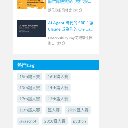
府供應鏈資安可視化與治
理機制
數位政府高峰會
|
28 分
AI Agent 時代的 SRE：讓
Claude 成為你的 On-Call
夥伴
Observability Day 可觀察性技
術日
|
37 分
熱門tag
15th鐵人賽
16th鐵人賽
13th鐵人賽
14th鐵人賽
17th鐵人賽
12th鐵人賽
11th鐵人賽
鐵人賽
2019鐵人賽
javascript
2018鐵人賽
python