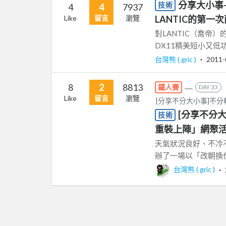
分享大小事
技術
4
4
7937
Like
留言
瀏覽
LANTIC的第一
對LANTIC（喬帝
DX11精美短小又低功耗
台灣熊 ( gric )
‧
2011-
8
2
8813
鐵人賽
DAY 33
Like
留言
瀏覽
[分享不分大小事]不
[分享不分大
技術
重裝上陣」網聚
天氣狀況良好、不冷
辦了一場以「改朝換代P
台灣熊 ( gric )
‧