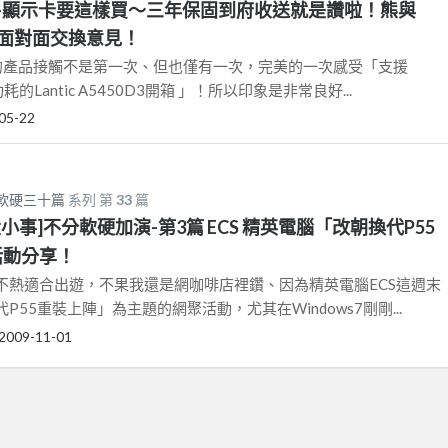
-顯示卡要這樣買～三年保固到府收送就是讚啦！熊與
次面對面交換意見！
）的產品接觸不是第一次、但也僅有一次，完美的一次感受「支援
的Lantic A5450D3開箱 」！所以印象是非常良好...
05-22
分軟硬三十篇
系列 第
33
篇
小事]不分軟硬加演-第3篇 ECS 精英電腦「改朝換代P55
活動分享！
不熱適合出遊，不果我還是網咖啡店裡鑽、因為精英電腦ECS這週末
55重裝上陣」為主題的網聚活動，尤其在Windows7剛剛...
2009-11-01