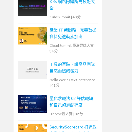
K8s 網路除錯所需技能大
全
KubeSummit
|
40 分
產業 IT 新戰略—完善數據
資料免遭勒索加密
Cloud Summit 臺灣雲端大會
|
34 分
工具的盲點，讓產品團隊
自然而然的發力
Hello World Dev Conference
|
41 分
量化求職法 02 評估職缺
和自己的適配程度
iThome鐵人賽
|
32 分
SecurityScorecard 打造政