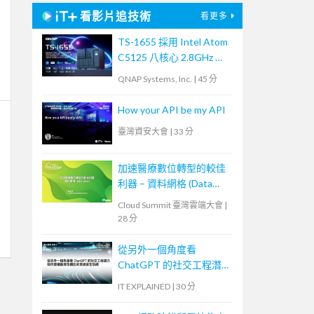
看影片追技術
看更多
TS-1655 採用 Intel Atom
C5125 八核心 2.8GHz 處
理器，最高支援 256GB
QNAP Systems, Inc.
|
45 分
記憶體，大容量混合式儲
存架構適合中小企業備份
How your API be my API
及監控應用，支援 QTS /
臺灣資安大會
|
33 分
QuTS hero
加速醫療數位轉型的較佳
利器 – 資料網格 (Data
Mesh)
Cloud Summit 臺灣雲端大會
|
28 分
從另外一個角度看
ChatGPT 的社交工程潛
力—如何建構最高性價比
IT EXPLAINED
|
30 分
的資訊安全防線