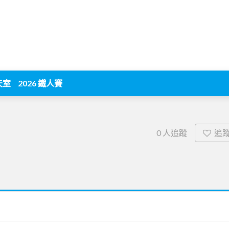
天室
2026 鐵人賽
追
0
人追蹤