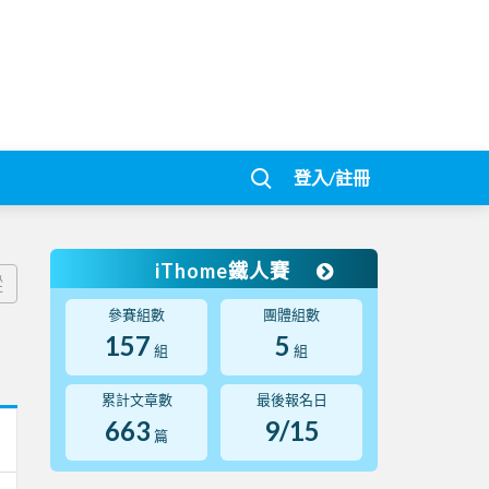
登入/註冊
iThome鐵人賽
蹤
參賽組數
團體組數
157
5
組
組
累計文章數
最後報名日
663
9/15
篇