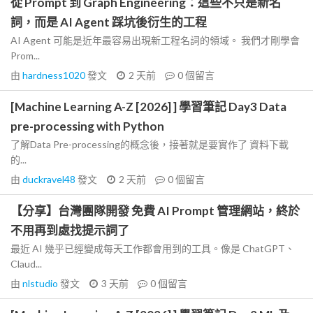
從 Prompt 到 Graph Engineering：這些不只是新名
詞，而是 AI Agent 踩坑後衍生的工程
AI Agent 可能是近年最容易出現新工程名詞的領域。 我們才剛學會
Prom...
由
hardness1020
發文
2 天前
0
個留言
[Machine Learning A-Z [2026] ] 學習筆記 Day3 Data
pre-processing with Python
了解Data Pre-processing的概念後，接著就是要實作了 資料下載
的...
由
duckravel48
發文
2 天前
0
個留言
【分享】台灣團隊開發 免費 AI Prompt 管理網站，終於
不用再到處找提示詞了
最近 AI 幾乎已經變成每天工作都會用到的工具。像是 ChatGPT、
Claud...
由
nlstudio
發文
3 天前
0
個留言