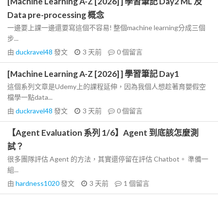
[Machine Learning A-Z [2026] ] 學習筆記 Day2 ML 及
Data pre-processing 概念
一邊要上課一邊還要寫這個不容易! 整個machine learning分成三個
步...
由
duckravel48
發文
3 天前
0
個留言
[Machine Learning A-Z [2026] ] 學習筆記 Day1
這個系列文章是Udemy上的課程延伸，因為我個人想趁著育嬰假空
檔學一點data...
由
duckravel48
發文
3 天前
0
個留言
【Agent Evaluation 系列 1/6】Agent 到底該怎麼測
試？
很多團隊評估 Agent 的方法，其實還停留在評估 Chatbot。 準備一
組...
由
hardness1020
發文
3 天前
1
個留言