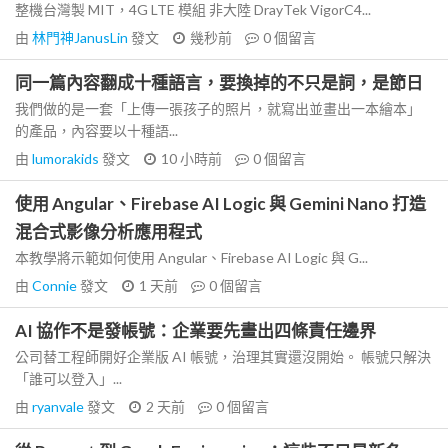
整機台灣製 MIT，4G LTE 模組 非大陸 DrayTek VigorC4...
由
林門神JanusLin
發文
幾秒前
0
個留言
同一篇內容翻成十種語言，要換掉的不只是詞，是節日
我們做的是一套「上傳一張孩子的照片，就寫出並畫出一本繪本」
的產品，內容要以十種語...
由
lumorakids
發文
10 小時前
0
個留言
使用 Angular、Firebase AI Logic 與 Gemini Nano 打造
混合式影像分析應用程式
本教學將示範如何使用 Angular、Firebase AI Logic 與 G...
由
Connie
發文
1 天前
0
個留言
AI 協作不是發帳號：企業要先畫出四條責任邊界
公司替工程師開好企業版 AI 帳號，治理其實還沒開始。 帳號只解決
「誰可以登入」...
由
ryanvale
發文
2 天前
0
個留言