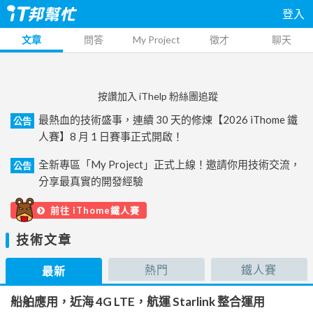
登入
文章
問答
My Project
徵才
聊天
按讚加入 iThelp 粉絲團追蹤
最熱血的技術盛事，連續 30 天的修煉【2026 iThome 鐵
公告
人賽】8 月 1 日賽事正式開啟！
全新專區「My Project」正式上線！邀請你用技術交流，
公告
分享最真實的開發經驗
前往 iThome鐵人賽
技術文章
熱門
鐵人賽
最新
船舶應用，近海 4G LTE，航運 Starlink 整合運用