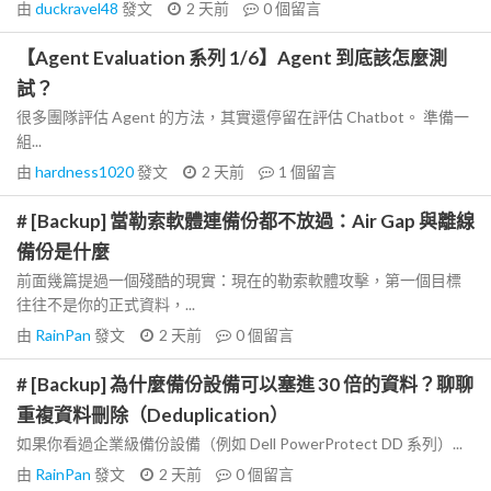
由
duckravel48
發文
2 天前
0
個留言
【Agent Evaluation 系列 1/6】Agent 到底該怎麼測
試？
很多團隊評估 Agent 的方法，其實還停留在評估 Chatbot。 準備一
組...
由
hardness1020
發文
2 天前
1
個留言
# [Backup] 當勒索軟體連備份都不放過：Air Gap 與離線
備份是什麼
前面幾篇提過一個殘酷的現實：現在的勒索軟體攻擊，第一個目標
往往不是你的正式資料，...
由
RainPan
發文
2 天前
0
個留言
# [Backup] 為什麼備份設備可以塞進 30 倍的資料？聊聊
重複資料刪除（Deduplication）
如果你看過企業級備份設備（例如 Dell PowerProtect DD 系列）...
由
RainPan
發文
2 天前
0
個留言