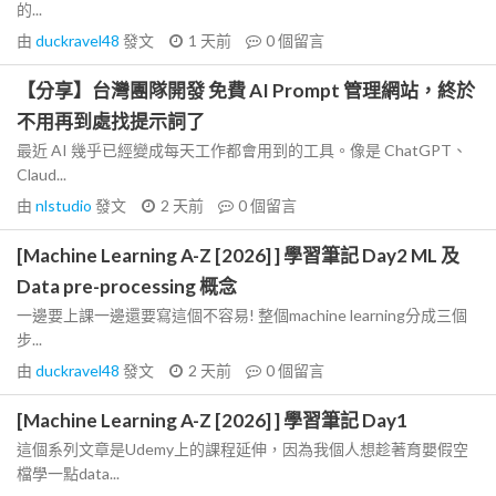
的...
由
duckravel48
發文
1 天前
0
個留言
【分享】台灣團隊開發 免費 AI Prompt 管理網站，終於
不用再到處找提示詞了
最近 AI 幾乎已經變成每天工作都會用到的工具。像是 ChatGPT、
Claud...
由
nlstudio
發文
2 天前
0
個留言
[Machine Learning A-Z [2026] ] 學習筆記 Day2 ML 及
Data pre-processing 概念
一邊要上課一邊還要寫這個不容易! 整個machine learning分成三個
步...
由
duckravel48
發文
2 天前
0
個留言
[Machine Learning A-Z [2026] ] 學習筆記 Day1
這個系列文章是Udemy上的課程延伸，因為我個人想趁著育嬰假空
檔學一點data...