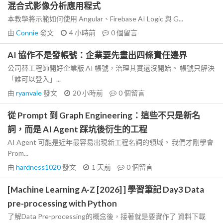
混合式影像分析應用程式
本教學將示範如何使用 Angular、Firebase AI Logic 與 G...
由
Connie
發文
4 小時前
0
個留言
AI 協作不是發帳號：企業要先畫出四條責任邊界
公司替工程師開好企業版 AI 帳號，治理其實還沒開始。 帳號只解決
「誰可以登入」...
由
ryanvale
發文
20 小時前
0
個留言
從 Prompt 到 Graph Engineering：這些不只是新名
詞，而是 AI Agent 踩坑後衍生的工程
AI Agent 可能是近年最容易出現新工程名詞的領域。 我們才剛學會
Prom...
由
hardness1020
發文
1 天前
0
個留言
[Machine Learning A-Z [2026] ] 學習筆記 Day3 Data
pre-processing with Python
了解Data Pre-processing的概念後，接著就是要實作了 資料下載