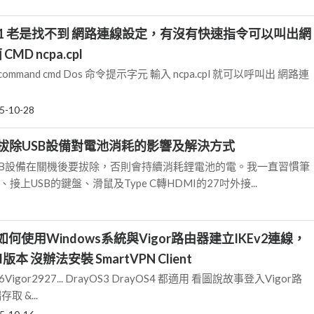
s 11 老是找不到 網路連線設定，有沒有快速指令可以叫出網
D ncpa.cpl
ace command cmd Dos 命令提示字元 輸入 ncpa.cpl 就可以呼叫出 網路連
5-10-28
拔除USB設備對電池消耗的影響及解決方式
SB設備在關機後要拔除，否則會持續消耗鋰電池的電。我一直習慣筆
接上USB的鍵盤、滑鼠及Type C轉HDMI的27吋外接...
27 如何使用Windows系統與Vigor路由器建立IKEv2連線，
RM版本 沒辦法安裝 SmartVPN Client
926Vigor2927... DrayOS3 DrayOS4 都適用 看圖說故事登入Vigor路
取 &...