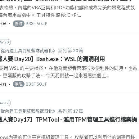
是試算表軟體，內建的VBA巨集和DDE功能也讓他成為完美的惡意程式執
用電腦中。 工具特性 路徑: C:\Pr...
-06
‧
B33F 50UP
團隊
AY 20
AS：從內建工具到紅藍隊武器化》
系列 第
20
篇
鐵人賽 Day20】Bash.exe：WSL 的漏洞利用
果我們要用 WSL 的主要檔案， 在他為開發者帶來很多便利性的同時，也為
更隱蔽的攻擊手法。 今天我們就一起來看看這個工...
-04
‧
B33F 50UP
團隊
AY 17
AS：從內建工具到紅藍隊武器化》
系列 第
17
篇
鐵人賽Day17】TPMTool - 濫用TPM管理工具進行檔案操
是Windows內建的可信平台模組管理工具。 攻擊者可以利用他的創建目錄