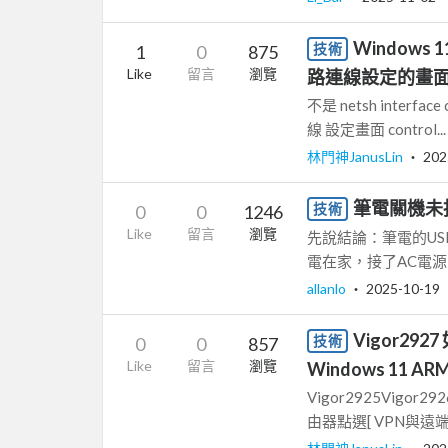
Window
技術
1
0
875
Like
留言
瀏覽
路連線設定的畫面 CM
不是 netsh interf
線 設定畫面 control...
林門神JanusLin
‧
202
筆電關機未
技術
0
0
1246
Like
留言
瀏覽
先說結論：筆電的U
電在家，接了AC電源、
allanlo
‧
2025-10-19
Vigor29
技術
0
0
857
Like
留言
瀏覽
Windows 11 A
Vigor2925Vigor2
由器點選[ VPN與遠端存