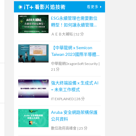
看影片追技術
看更多
ESG永續管理也需要數位
轉型！如何讓永續管理既
高效又符合國際標章？
ＡＥＢ大補帖
|
52 分
【宏碁資訊網路學堂】
【中華龍網 x Semicon
Taiwan 2023國際半導體
展】供應鏈資安與零信任_
中華龍網DragonSoft Security
|
演講(中華龍網總經理-孫
21 分
建興)
強大終端設備 x 生成式 AI
= 未來工作模式
IT EXPLAINED
|
28 分
Aruba 安全網路架構保護
公共資料
數位政府高峰會
|
25 分