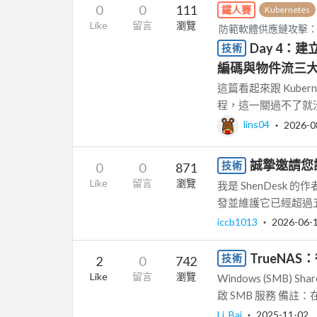
0
0
111
鐵人賽
Kubernetes
Like
留言
瀏覽
防範軟體供應鏈攻擊：從
Day 4：建
技術
編碼與物件流三
這篇看起來跟 Kubern
程，這一關過不了就沒
lins04
‧
2026-0
誠摯邀請您
技術
0
0
871
Like
留言
瀏覽
我是 ShenDes
發並維護它已經超過五
iccb1013
‧
2026-06-
TrueNA
技術
2
0
742
Like
留言
瀏覽
Windows (SMB) 
啟 SMB 服務 備註：在
Li_Bai
‧
2025-11-02