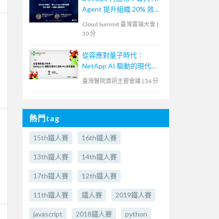
Agent 提升組織 20% 效
率，4 個導入案例分析
Cloud Summit 臺灣雲端大會
|
30 分
從容應對量子時代：
NetApp AI 驅動的現代化
資料中心安全藍圖
臺灣醫院資訊主管會議
|
36 分
熱門tag
15th鐵人賽
16th鐵人賽
13th鐵人賽
14th鐵人賽
17th鐵人賽
12th鐵人賽
11th鐵人賽
鐵人賽
2019鐵人賽
javascript
2018鐵人賽
python