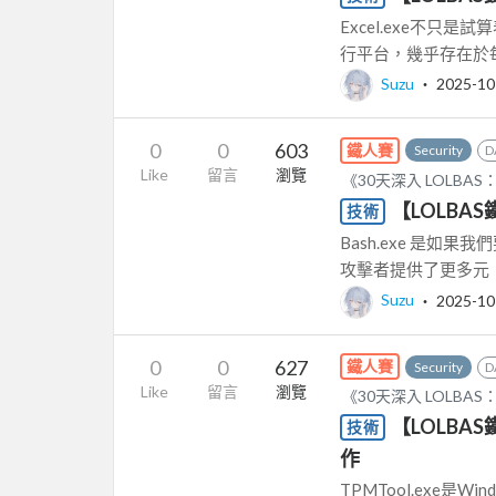
Excel.exe不只
行平台，幾乎存在於每台商
Suzu
‧
2025-10
0
0
603
鐵人賽
Security
D
Like
留言
瀏覽
《30天深入 LOLB
【LOLBAS
技術
Bash.exe 是如
攻擊者提供了更多元，
Suzu
‧
2025-10
0
0
627
鐵人賽
Security
D
Like
留言
瀏覽
《30天深入 LOLB
【LOLBAS
技術
作
TPMTool.exe