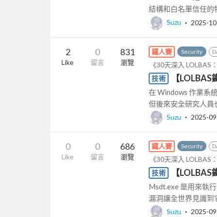
結構和白名單信任的特
Suzu
‧
2025-10
2
0
831
鐵人賽
Security
D
Like
留言
瀏覽
《30天深入 LOLB
【LOLBAS
技術
在 Windows 
但後來安全研究人員也發現
Suzu
‧
2025-09
0
0
686
鐵人賽
Security
D
Like
留言
瀏覽
《30天深入 LOLB
【LOLBAS
技術
Msdt.exe 是用來執行
漏洞讓全世界見識到它的
Suzu
‧
2025-09