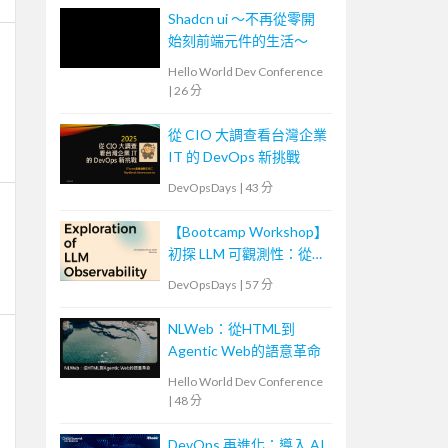
Shadcn ui ～不再從零開
始刻前端元件的生活～
Hello World Dev Conference
|
26 分
從 CIO 大調查看台灣企業
IT 的 DevOps 新挑戰
DevOpsDays
|
43 分
【Bootcamp Workshop】
初探 LLM 可觀測性：從概
念到實踐
DevOpsDays
|
57 分
NLWeb：從HTML到
Agentic Web的語意革命
Hello World Dev Conference
|
48 分
DevOps 再進化：導入 AI