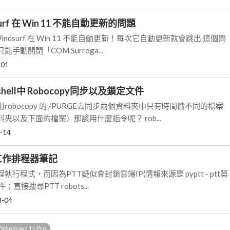
urf 在 Win 11 不能自動更新的問題
，Windsurf 在 Win 11 不能自動更新！每次它自動更新就會跳出 這個問
動關閉「COM Surroga...
-01
shell中 Robocopy同步以及鎖定文件
用robocopy 的 /PURGE去同步兩個資料夾中只有時間戳不同的檔案
夾以及下面的檔案）那該用什麼指令呢？ rob...
-14
s 工作排程器筆記
行程式，而因為PTT疑似會封鎖雲端IP(情報來源是 pyptt - ptt第
件；直接搜尋PTT robots...
3-04
ndows 11 Pro