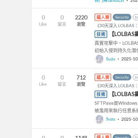
林門神JanusLin
‧
202
0
0
2220
鐵人賽
Security
D
Like
留言
瀏覽
《30天深入 LOLB
【LOLBAS
技術
真實攻擊中，LOLB
初始入侵到持久化潛伏
Suzu
‧
2025-10
0
0
712
鐵人賽
Security
D
Like
留言
瀏覽
《30天深入 LOLB
【LOLBAS
技術
SFTP.exe是Wind
被濫用來執行任意系統命
Suzu
‧
2025-10
0
0
1148
鐵人賽
Security
D