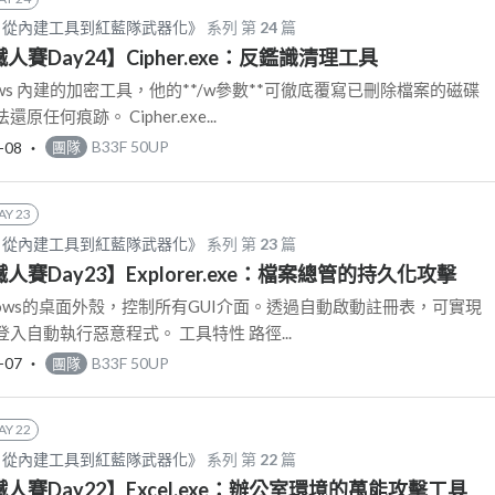
AS：從內建工具到紅藍隊武器化》
系列 第
24
篇
鐵人賽Day24】Cipher.exe：反鑑識清理工具
 Windows 內建的加密工具，他的**/w參數**可徹底覆寫已刪除檔案的磁碟
任何痕跡。 Cipher.exe...
-08
‧
B33F 50UP
團隊
AY 23
AS：從內建工具到紅藍隊武器化》
系列 第
23
篇
鐵人賽Day23】Explorer.exe：檔案總管的持久化攻擊
e是Windows的桌面外殼，控制所有GUI介面。透過自動啟動註冊表，可實現
入自動執行惡意程式。 工具特性 路徑...
-07
‧
B33F 50UP
團隊
AY 22
AS：從內建工具到紅藍隊武器化》
系列 第
22
篇
S鐵人賽Day22】Excel.exe：辦公室環境的萬能攻擊工具