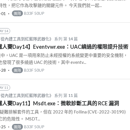
性，把它作為攻擊鏈的關鍵元件。 今天我們就一起...
-01
‧
B33F 50UP
團隊
AY 14
AS：從內建工具到紅藍隊武器化》
系列 第
14
篇
鐵人賽Day14】Eventvwr.exe：UAC繞過的權限提升技術
作業系統中，UAC 是一項用來防止未經授權的系統變更中重要的安全機制，
了很多繞過 UAC 的技術，其中 eventv...
-28
‧
B33F 50UP
團隊
AY 11
AS：從內建工具到紅藍隊武器化》
系列 第
11
篇
鐵人賽Day11】Msdt.exe：微軟診斷工具的 RCE 漏洞
疑難排解套件的工具，但在 2022 年的 Follina (CVE-2022-30190)
危險性。 MSDT...
-25
‧
B33F 50UP
團隊