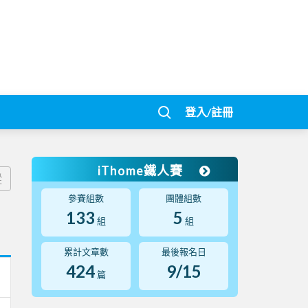
登入/註冊
iThome鐵人賽
蹤
參賽組數
團體組數
133
5
組
組
累計文章數
最後報名日
424
9/15
篇