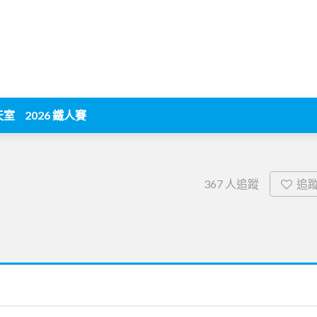
天室
2026 鐵人賽
追
367
人追蹤