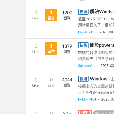
解決Winds
技術
0
1
1200
Like
留言
瀏覽
截至2025-07-31
題持續很久了，目前只能手
kawa0710
‧
2025-08
關於power
技術
0
1
1379
Like
留言
瀏覽
想請問各位 1.如果想
和資料夾（包含子資料
Sakuranina
‧
2025-03
Window
技術
1
0
4044
Like
留言
瀏覽
接續上次的文章來排程執
三方API 的readme文
bobby7414
‧
2025-0
0
0
875
鐵人賽
佛心分享-微軟Wi