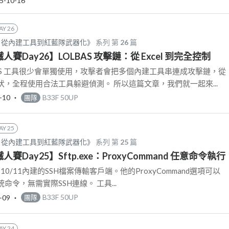
5-10-16
AY 26
AS：從內建工具到紅藍隊武器化》
系列 第
26
篇
鐵人賽Day26】LOLBAS 攻擊鏈：從 Excel 到完全控制
AS 工具很少會單獨使用，攻擊者會把多個內建工具串連成攻擊鏈，從
，全程使用合法工具躲避偵測。 所以這篇文章，我們就一起來...
-10
‧
B33F 50UP
團隊
AY 25
AS：從內建工具到紅藍隊武器化》
系列 第
25
篇
鐵人賽Day25】Sftp.exe：ProxyCommand 任意命令執行
ows 10/11內建的SSH檔案傳輸客戶端。他的ProxyCommand選項可以
令，無需實際SSH連線。 工具...
-09
‧
B33F 50UP
團隊
AY 24