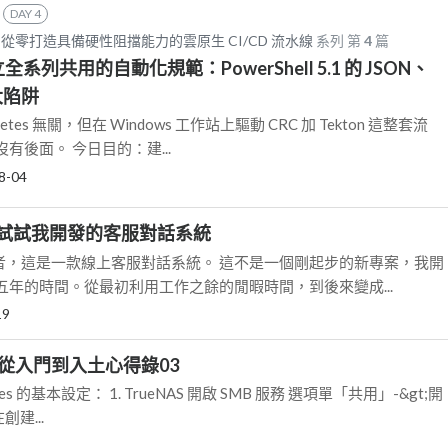
DAY 4
零打造具備硬性阻擋能力的雲原生 CI/CD 流水線
系列 第
4
篇
立全系列共用的自動化規範：PowerShell 5.1 的 JSON、
大陷阱
etes 無關，但在 Windows 工作站上驅動 CRC 加 Tekton 這整套流
有後面。 今日目的：建...
8-04
試試我開發的客服對話系統
k 的作者，這是一款線上客服對話系統。 這不是一個剛起步的新專案，我開
年的時間。從最初利用工作之餘的閒暇時間，到後來變成...
19
S：從入門到入土心得錄03
Shares 的基本設定： 1. TrueNAS 開啟 SMB 服務 選項單「共用」-&gt;開
創建...