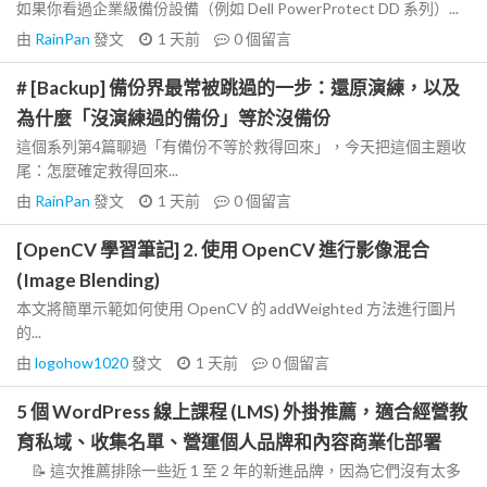
如果你看過企業級備份設備（例如 Dell PowerProtect DD 系列）...
由
RainPan
發文
1 天前
0
個留言
# [Backup] 備份界最常被跳過的一步：還原演練，以及
為什麼「沒演練過的備份」等於沒備份
這個系列第4篇聊過「有備份不等於救得回來」，今天把這個主題收
尾：怎麼確定救得回來...
由
RainPan
發文
1 天前
0
個留言
[OpenCV 學習筆記] 2. 使用 OpenCV 進行影像混合
(Image Blending)
本文將簡單示範如何使用 OpenCV 的 addWeighted 方法進行圖片
的...
由
logohow1020
發文
1 天前
0
個留言
5 個 WordPress 線上課程 (LMS) 外掛推薦，適合經營教
育私域、收集名單、營運個人品牌和內容商業化部署
📝 這次推薦排除一些近 1 至 2 年的新進品牌，因為它們沒有太多