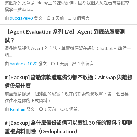
這個系列文章是Udemy上的課程延伸，因為我個人想趁著育嬰假空
檔學一點data...
由
duckravel48
發文
1 天前
0
個留言
【Agent Evaluation 系列 1/6】Agent 到底該怎麼測
試？
很多團隊評估 Agent 的方法，其實還停留在評估 Chatbot。 準備一
組...
由
hardness1020
發文
1 天前
1
個留言
# [Backup] 當勒索軟體連備份都不放過：Air Gap 與離線
備份是什麼
前面幾篇提過一個殘酷的現實：現在的勒索軟體攻擊，第一個目標
往往不是你的正式資料，...
由
RainPan
發文
1 天前
0
個留言
# [Backup] 為什麼備份設備可以塞進 30 倍的資料？聊聊
重複資料刪除（Deduplication）