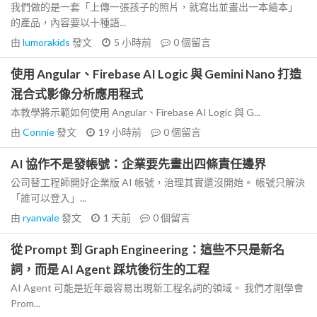
我們做的是一套「上傳一張孩子的照片，就寫出並畫出一本繪本」
的產品，內容要以十種語...
由
lumorakids
發文
5 小時前
0
個留言
使用 Angular、Firebase AI Logic 與 Gemini Nano 打造
混合式影像分析應用程式
本教學將示範如何使用 Angular、Firebase AI Logic 與 G...
由
Connie
發文
19 小時前
0
個留言
AI 協作不是發帳號：企業要先畫出四條責任邊界
公司替工程師開好企業版 AI 帳號，治理其實還沒開始。 帳號只解決
「誰可以登入」...
由
ryanvale
發文
1 天前
0
個留言
從 Prompt 到 Graph Engineering：這些不只是新名
詞，而是 AI Agent 踩坑後衍生的工程
AI Agent 可能是近年最容易出現新工程名詞的領域。 我們才剛學會
Prom...