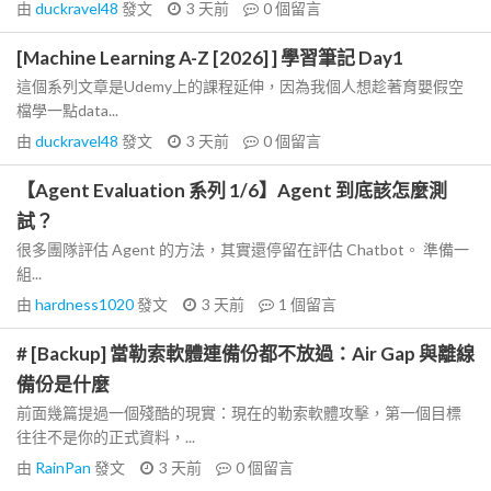
由
duckravel48
發文
3 天前
0
個留言
[Machine Learning A-Z [2026] ] 學習筆記 Day1
這個系列文章是Udemy上的課程延伸，因為我個人想趁著育嬰假空
檔學一點data...
由
duckravel48
發文
3 天前
0
個留言
【Agent Evaluation 系列 1/6】Agent 到底該怎麼測
試？
很多團隊評估 Agent 的方法，其實還停留在評估 Chatbot。 準備一
組...
由
hardness1020
發文
3 天前
1
個留言
# [Backup] 當勒索軟體連備份都不放過：Air Gap 與離線
備份是什麼
前面幾篇提過一個殘酷的現實：現在的勒索軟體攻擊，第一個目標
往往不是你的正式資料，...
由
RainPan
發文
3 天前
0
個留言