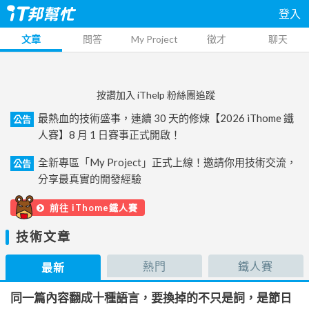
登入
文章
問答
My Project
徵才
聊天
按讚加入 iThelp 粉絲團追蹤
最熱血的技術盛事，連續 30 天的修煉【2026 iThome 鐵
公告
人賽】8 月 1 日賽事正式開啟！
全新專區「My Project」正式上線！邀請你用技術交流，
公告
分享最真實的開發經驗
前往 iThome鐵人賽
技術文章
熱門
鐵人賽
最新
同一篇內容翻成十種語言，要換掉的不只是詞，是節日