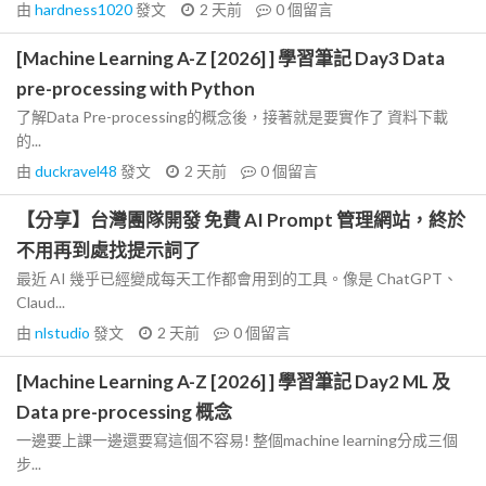
由
hardness1020
發文
2 天前
0
個留言
[Machine Learning A-Z [2026] ] 學習筆記 Day3 Data
pre-processing with Python
了解Data Pre-processing的概念後，接著就是要實作了 資料下載
的...
由
duckravel48
發文
2 天前
0
個留言
【分享】台灣團隊開發 免費 AI Prompt 管理網站，終於
不用再到處找提示詞了
最近 AI 幾乎已經變成每天工作都會用到的工具。像是 ChatGPT、
Claud...
由
nlstudio
發文
2 天前
0
個留言
[Machine Learning A-Z [2026] ] 學習筆記 Day2 ML 及
Data pre-processing 概念
一邊要上課一邊還要寫這個不容易! 整個machine learning分成三個
步...