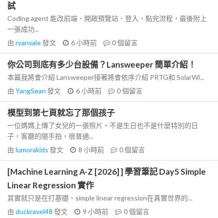
試
Coding agent 能改前端、開啟預覽站、登入、點完流程，最後附上
一張成功...
由
ryanvale
發文
6 小時前
0
個留言
你公司到底有多少台設備？Lansweeper 簡單介紹！
本篇我將會介紹 Lansweeper接著將會依序介紹 PRTG和 SolarWi...
由
YangSean
發文
6 小時前
0
個留言
模型到第七頁就忘了那個孩子
一位媽媽上傳了女兒的一張照片。不是生日也不是什麼特別的日
子，客廳的隨手拍，很普通...
由
lumorakids
發文
8 小時前
0
個留言
[Machine Learning A-Z [2026] ] 學習筆記 Day5 Simple
Linear Regression 實作
其實就只是在打基礎、simple linear regression在真實世界的...
由
duckravel48
發文
9 小時前
0
個留言