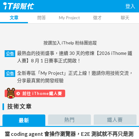
登入
文章
問答
My Project
徵才
聊天
按讚加入 iThelp 粉絲團追蹤
最熱血的技術盛事，連續 30 天的修煉【2026 iThome 鐵
公告
人賽】8 月 1 日賽事正式開啟！
全新專區「My Project」正式上線！邀請你用技術交流，
公告
分享最真實的開發經驗
前往 iThome鐵人賽
技術文章
熱門
鐵人賽
最新
當 coding agent 會操作瀏覽器，E2E 測試就不再只是測