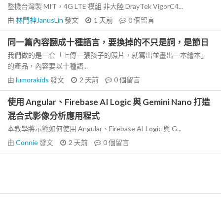
整機台灣製 MIT，4G LTE 模組 非大陸 DrayTek VigorC4...
由
林門神JanusLin
發文
1 天前
0
個留言
同一篇內容翻成十種語言，要換掉的不只是詞，是節日
我們做的是一套「上傳一張孩子的照片，就寫出並畫出一本繪本」
的產品，內容要以十種語...
由
lumorakids
發文
2 天前
0
個留言
使用 Angular、Firebase AI Logic 與 Gemini Nano 打造
混合式影像分析應用程式
本教學將示範如何使用 Angular、Firebase AI Logic 與 G...
由
Connie
發文
2 天前
0
個留言