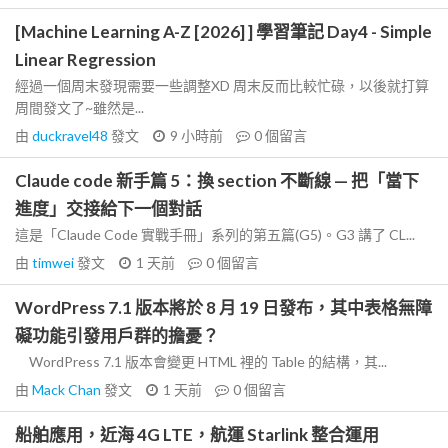
[Machine Learning A-Z [2026] ] 學習筆記 Day4 - Simple
Linear Regression
經過一個周末發現需要一些調整XD 周末反而比較忙碌，以後就打算
周間發文了~雖然是...
由
duckravel48
發文
9 小時前
0
個留言
Claude code 新手篇 5：換 section 不斷線 — 把「當下
進度」交接給下一個對話
這是「Claude Code 實戰手冊」系列的第五篇(G5)。G3 講了 CL...
由
timwei
發文
1 天前
0
個留言
WordPress 7.1 版本將於 8 月 19 日發布，其中表格無障
礙功能引發用戶群的擔憂？
WordPress 7.1 版本會變更 HTML 裡的 Table 的結構，其...
由
Mack Chan
發文
1 天前
0
個留言
船舶應用，近海 4G LTE，航運 Starlink 整合運用