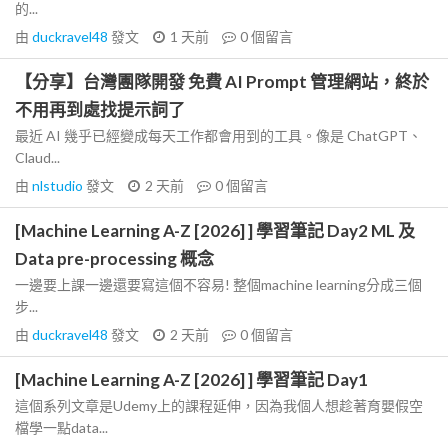
的...
由
duckravel48
發文
1 天前
0
個留言
【分享】台灣團隊開發 免費 AI Prompt 管理網站，終於
不用再到處找提示詞了
最近 AI 幾乎已經變成每天工作都會用到的工具。像是 ChatGPT、
Claud...
由
nlstudio
發文
2 天前
0
個留言
[Machine Learning A-Z [2026] ] 學習筆記 Day2 ML 及
Data pre-processing 概念
一邊要上課一邊還要寫這個不容易! 整個machine learning分成三個
步...
由
duckravel48
發文
2 天前
0
個留言
[Machine Learning A-Z [2026] ] 學習筆記 Day1
這個系列文章是Udemy上的課程延伸，因為我個人想趁著育嬰假空
檔學一點data...