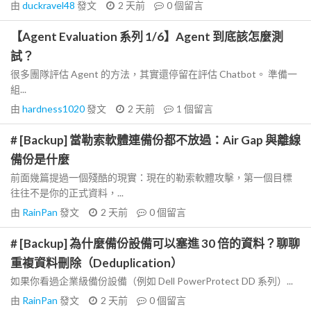
由
duckravel48
發文
2 天前
0
個留言
【Agent Evaluation 系列 1/6】Agent 到底該怎麼測
試？
很多團隊評估 Agent 的方法，其實還停留在評估 Chatbot。 準備一
組...
由
hardness1020
發文
2 天前
1
個留言
# [Backup] 當勒索軟體連備份都不放過：Air Gap 與離線
備份是什麼
前面幾篇提過一個殘酷的現實：現在的勒索軟體攻擊，第一個目標
往往不是你的正式資料，...
由
RainPan
發文
2 天前
0
個留言
# [Backup] 為什麼備份設備可以塞進 30 倍的資料？聊聊
重複資料刪除（Deduplication）
如果你看過企業級備份設備（例如 Dell PowerProtect DD 系列）...
由
RainPan
發文
2 天前
0
個留言