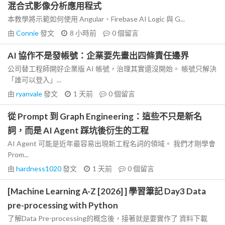
混合式影像分析應用程式
本教學將示範如何使用 Angular、Firebase AI Logic 與 G...
由
Connie
發文
8 小時前
0
個留言
AI 協作不是發帳號：企業要先畫出四條責任邊界
公司替工程師開好企業版 AI 帳號，治理其實還沒開始。 帳號只解決
「誰可以登入」...
由
ryanvale
發文
1 天前
0
個留言
從 Prompt 到 Graph Engineering：這些不只是新名
詞，而是 AI Agent 踩坑後衍生的工程
AI Agent 可能是近年最容易出現新工程名詞的領域。 我們才剛學會
Prom...
由
hardness1020
發文
1 天前
0
個留言
[Machine Learning A-Z [2026] ] 學習筆記 Day3 Data
pre-processing with Python
了解Data Pre-processing的概念後，接著就是要實作了 資料下載