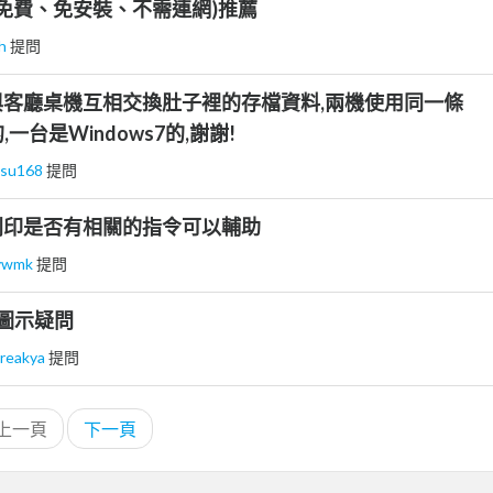
(免費、免安裝、不需連網)推薦
ih
提問
客廳桌機互相交換肚子裡的存檔資料,兩機使用同一條
,一台是Windows7的,謝謝!
ksu168
提問
列印是否有相關的指令可以輔助
vwmk
提問
更換圖示疑問
reakya
提問
上一頁
下一頁