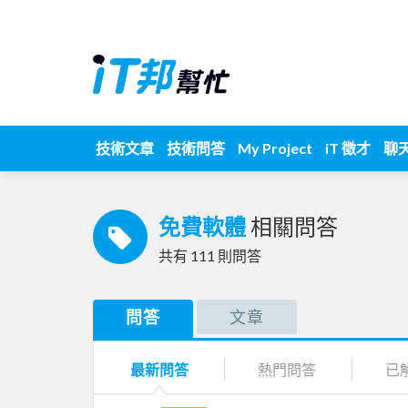
技術文章
技術問答
My Project
iT 徵才
聊
免費軟體
相關問答
共有
111
則問答
問答
文章
最新問答
熱門問答
已