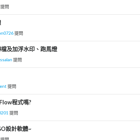
 提問
體
ion0726
提問
轉檔及加浮水印、跑馬燈
ssalan
提問
？
dent
提問
Flow程式嗎?
0201
提問
GO設計軟體~
晶
提問