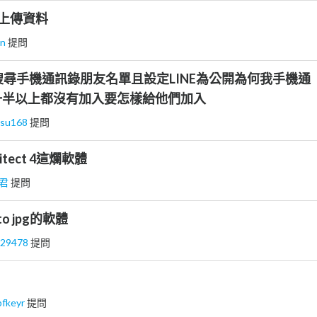
法上傳資料
en
提問
動搜尋手機通訊錄朋友名單且設定LINE為公開為何我手機通
一半以上都沒有加入要怎樣給他們加入
ksu168
提問
itect 4這爛軟體
君
提問
to jpg的軟體
d29478
提問
pfkeyr
提問