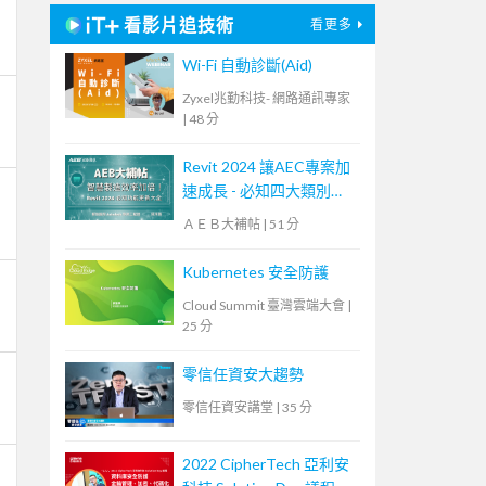
看影片追技術
看更多
Wi-Fi 自動診斷(Aid)
Zyxel兆勤科技- 網路通訊專家
|
48 分
Revit 2024 讓AEC專案加
速成長 - 必知四大類別功
能更新！【宏碁資訊網路
ＡＥＢ大補帖
|
51 分
學堂】
Kubernetes 安全防護
Cloud Summit 臺灣雲端大會
|
25 分
零信任資安大趨勢
零信任資安講堂
|
35 分
2022 CipherTech 亞利安