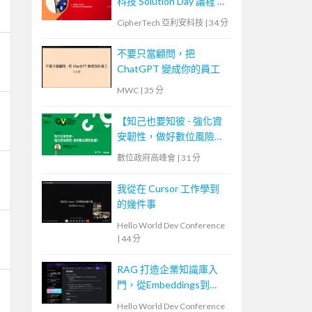
科技 Solution Day 議程 —
資料庫安全防護，金鑰管
CipherTech 亞利安科技
|
34 分
理、加密、代碼化
不要只當顧問，把
ChatGPT 變成你的員工
MWC
|
35 分
【知己也要知彼 - 強化資
安韌性，做好數位風險防
護！】
數位政府高峰會
|
31 分
我從在 Cursor 工作學到
的幾件事
Hello World Dev Conference
|
44 分
RAG 打造企業知識庫入
門，從Embeddings到
Evaluation
Hello World Dev Conference