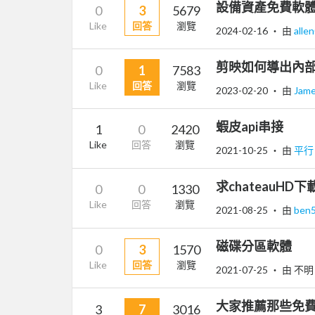
設備資產免費軟
0
3
5679
Like
回答
瀏覽
2024-02-16
‧ 由
alle
剪映如何導出內部
0
1
7583
Like
回答
瀏覽
2023-02-20
‧ 由
Jam
蝦皮api串接
1
0
2420
Like
回答
瀏覽
2021-10-25
‧ 由
平
求chateauHD下
0
0
1330
Like
回答
瀏覽
2021-08-25
‧ 由
ben
磁碟分區軟體
0
3
1570
Like
回答
瀏覽
2021-07-25
‧ 由 不明
大家推薦那些免費
3
7
3016