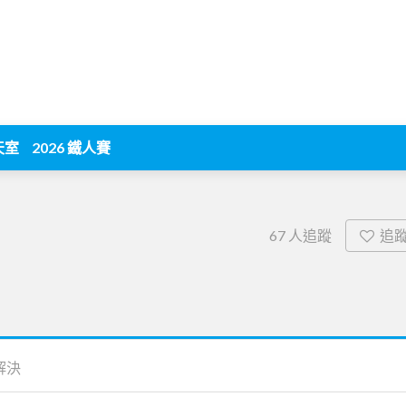
天室
2026 鐵人賽
追
67
人追蹤
解決