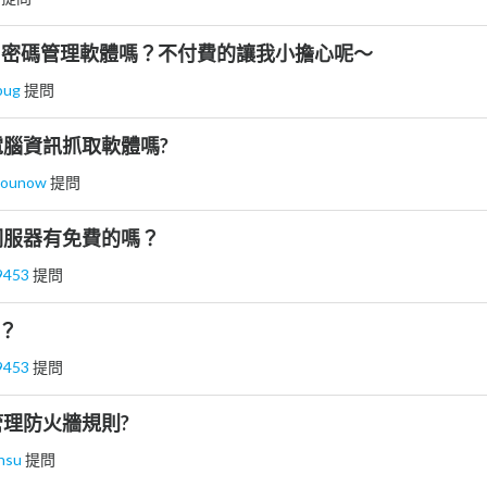
nis密碼管理軟體嗎？不付費的讓我小擔心呢～
bug
提問
腦資訊抓取軟體嗎?
younow
提問
伺服器有免費的嗎？
9453
提問
嗎？
9453
提問
理防火牆規則?
khsu
提問