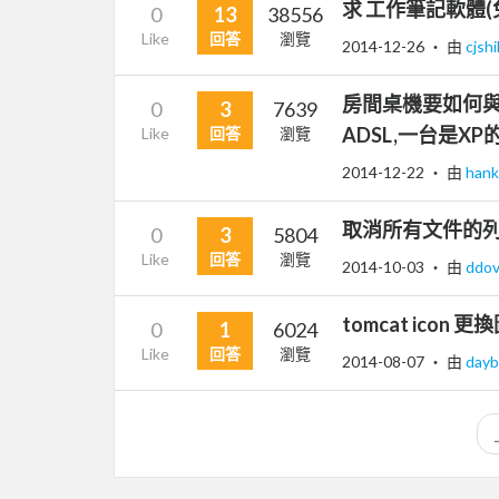
求 工作筆記軟體
0
13
38556
Like
回答
瀏覽
2014-12-26
‧ 由
cjsh
房間桌機要如何與
0
3
7639
ADSL,一台是XP的
Like
回答
瀏覽
2014-12-22
‧ 由
han
取消所有文件的
0
3
5804
Like
回答
瀏覽
2014-10-03
‧ 由
ddo
tomcat icon 
0
1
6024
Like
回答
瀏覽
2014-08-07
‧ 由
dayb