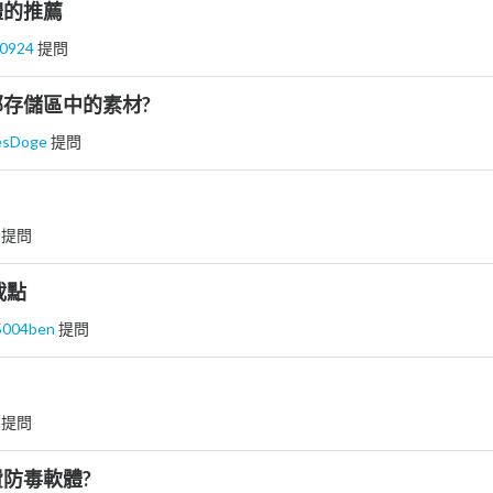
體的推薦
n0924
提問
存儲區中的素材?
esDoge
提問
行
提問
載點
5004ben
提問
 提問
防毒軟體?