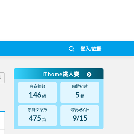
登入/註冊
iThome鐵人賽
蹤
參賽組數
團體組數
146
5
組
組
累計文章數
最後報名日
475
9/15
篇