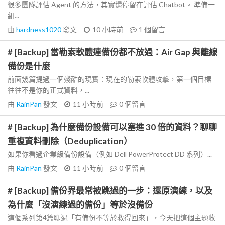
很多團隊評估 Agent 的方法，其實還停留在評估 Chatbot。 準備一
組...
由
hardness1020
發文
10 小時前
1
個留言
# [Backup] 當勒索軟體連備份都不放過：Air Gap 與離線
備份是什麼
前面幾篇提過一個殘酷的現實：現在的勒索軟體攻擊，第一個目標
往往不是你的正式資料，...
由
RainPan
發文
11 小時前
0
個留言
# [Backup] 為什麼備份設備可以塞進 30 倍的資料？聊聊
重複資料刪除（Deduplication）
如果你看過企業級備份設備（例如 Dell PowerProtect DD 系列）...
由
RainPan
發文
11 小時前
0
個留言
# [Backup] 備份界最常被跳過的一步：還原演練，以及
為什麼「沒演練過的備份」等於沒備份
這個系列第4篇聊過「有備份不等於救得回來」，今天把這個主題收