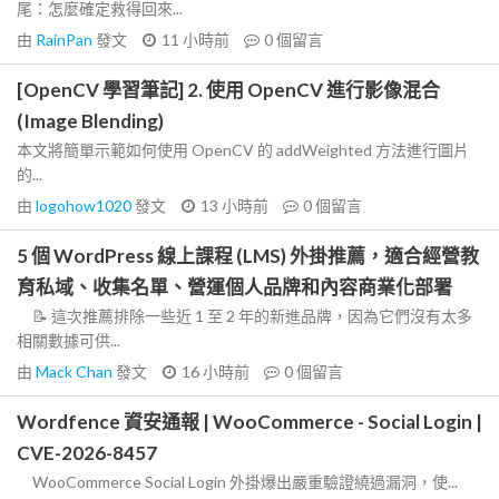
尾：怎麼確定救得回來...
由
RainPan
發文
11 小時前
0
個留言
[OpenCV 學習筆記] 2. 使用 OpenCV 進行影像混合
(Image Blending)
本文將簡單示範如何使用 OpenCV 的 addWeighted 方法進行圖片
的...
由
logohow1020
發文
13 小時前
0
個留言
5 個 WordPress 線上課程 (LMS) 外掛推薦，適合經營教
育私域、收集名單、營運個人品牌和內容商業化部署
📝 這次推薦排除一些近 1 至 2 年的新進品牌，因為它們沒有太多
相關數據可供...
由
Mack Chan
發文
16 小時前
0
個留言
Wordfence 資安通報 | WooCommerce - Social Login |
CVE-2026-8457
WooCommerce Social Login 外掛爆出嚴重驗證繞過漏洞，使...