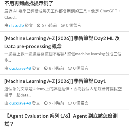
不用再到處找提示詞了
最近 AI 幾乎已經變成每天工作都會用到的工具。像是 ChatGPT、
Claud...
由
nlstudio
發文
5 小時前
0
個留言
[Machine Learning A-Z [2026] ] 學習筆記 Day2 ML 及
Data pre-processing 概念
一邊要上課一邊還要寫這個不容易! 整個machine learning分成三個
步...
由
duckravel48
發文
8 小時前
0
個留言
[Machine Learning A-Z [2026] ] 學習筆記 Day1
這個系列文章是Udemy上的課程延伸，因為我個人想趁著育嬰假空
檔學一點data...
由
duckravel48
發文
9 小時前
0
個留言
【Agent Evaluation 系列 1/6】Agent 到底該怎麼測
試？