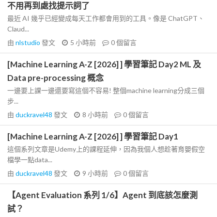
不用再到處找提示詞了
最近 AI 幾乎已經變成每天工作都會用到的工具。像是 ChatGPT、
Claud...
由
nlstudio
發文
5 小時前
0
個留言
[Machine Learning A-Z [2026] ] 學習筆記 Day2 ML 及
Data pre-processing 概念
一邊要上課一邊還要寫這個不容易! 整個machine learning分成三個
步...
由
duckravel48
發文
8 小時前
0
個留言
[Machine Learning A-Z [2026] ] 學習筆記 Day1
這個系列文章是Udemy上的課程延伸，因為我個人想趁著育嬰假空
檔學一點data...
由
duckravel48
發文
9 小時前
0
個留言
【Agent Evaluation 系列 1/6】Agent 到底該怎麼測
試？