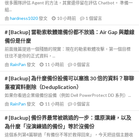
很多團隊評估 Agent 的方法，其實還停留在評估 Chatbot。 準備一
組...
由
hardness1020
發文
10 小時前
1
個留言
# [Backup] 當勒索軟體連備份都不放過：Air Gap 與離線
備份是什麼
前面幾篇提過一個殘酷的現實：現在的勒索軟體攻擊，第一個目標
往往不是你的正式資料，...
由
RainPan
發文
11 小時前
0
個留言
# [Backup] 為什麼備份設備可以塞進 30 倍的資料？聊聊
重複資料刪除（Deduplication）
如果你看過企業級備份設備（例如 Dell PowerProtect DD 系列）...
由
RainPan
發文
11 小時前
0
個留言
# [Backup] 備份界最常被跳過的一步：還原演練，以及
為什麼「沒演練過的備份」等於沒備份
這個系列第4篇聊過「有備份不等於救得回來」，今天把這個主題收