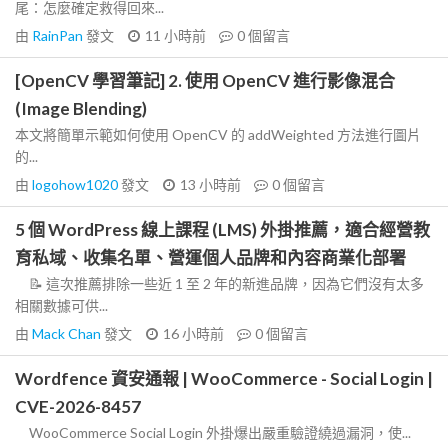
尾：怎麼確定救得回來...
由
RainPan
發文
11 小時前
0
個留言
[OpenCV 學習筆記] 2. 使用 OpenCV 進行影像混合
(Image Blending)
本文將簡單示範如何使用 OpenCV 的 addWeighted 方法進行圖片
的...
由
logohow1020
發文
13 小時前
0
個留言
5 個 WordPress 線上課程 (LMS) 外掛推薦，適合經營教
育私域、收集名單、營運個人品牌和內容商業化部署
📝 這次推薦排除一些近 1 至 2 年的新進品牌，因為它們沒有太多
相關數據可供...
由
Mack Chan
發文
16 小時前
0
個留言
Wordfence 資安通報 | WooCommerce - Social Login |
CVE-2026-8457
WooCommerce Social Login 外掛爆出嚴重驗證繞過漏洞，使...