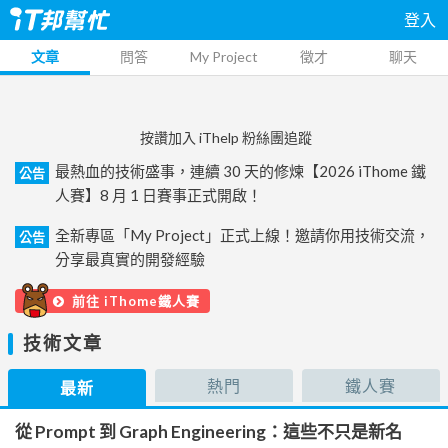
登入
文章
問答
My Project
徵才
聊天
按讚加入 iThelp 粉絲團追蹤
最熱血的技術盛事，連續 30 天的修煉【2026 iThome 鐵
公告
人賽】8 月 1 日賽事正式開啟！
全新專區「My Project」正式上線！邀請你用技術交流，
公告
分享最真實的開發經驗
前往 iThome鐵人賽
技術文章
熱門
鐵人賽
最新
從 Prompt 到 Graph Engineering：這些不只是新名