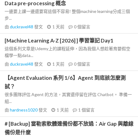
Data pre-processing 概念
一邊要上課一邊還要寫這個不容易! 整個machine learning分成三個
步...
由
duckravel48
發文
1 天前
0
個留言
[Machine Learning A-Z [2026] ] 學習筆記 Day1
這個系列文章是Udemy上的課程延伸，因為我個人想趁著育嬰假空
檔學一點data...
由
duckravel48
發文
1 天前
0
個留言
【Agent Evaluation 系列 1/6】Agent 到底該怎麼測
試？
很多團隊評估 Agent 的方法，其實還停留在評估 Chatbot。 準備一
組...
由
hardness1020
發文
1 天前
1
個留言
# [Backup] 當勒索軟體連備份都不放過：Air Gap 與離線
備份是什麼