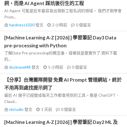
詞，而是 AI Agent 踩坑後衍生的工程
AI Agent 可能是近年最容易出現新工程名詞的領域。 我們才剛學會
Prom...
由
hardness1020
發文
2 小時前
0
個留言
[Machine Learning A-Z [2026] ] 學習筆記 Day3 Data
pre-processing with Python
了解Data Pre-processing的概念後，接著就是要實作了 資料下載
的...
由
duckravel48
發文
5 小時前
0
個留言
【分享】台灣團隊開發 免費 AI Prompt 管理網站，終於
不用再到處找提示詞了
最近 AI 幾乎已經變成每天工作都會用到的工具。像是 ChatGPT、
Claud...
由
nlstudio
發文
1 天前
0
個留言
[Machine Learning A-Z [2026] ] 學習筆記 Day2 ML 及