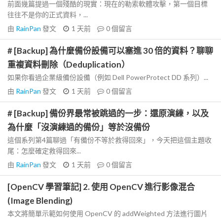
前面幾篇提過一個殘酷的現實：現在的勒索軟體攻擊，第一個目標
往往不是你的正式資料，...
由
RainPan
發文
1 天前
0
個留言
# [Backup] 為什麼備份設備可以塞進 30 倍的資料？聊聊
重複資料刪除（Deduplication）
如果你看過企業級備份設備（例如 Dell PowerProtect DD 系列）...
由
RainPan
發文
1 天前
0
個留言
# [Backup] 備份界最常被跳過的一步：還原演練，以及
為什麼「沒演練過的備份」等於沒備份
這個系列第4篇聊過「有備份不等於救得回來」，今天把這個主題收
尾：怎麼確定救得回來...
由
RainPan
發文
1 天前
0
個留言
[OpenCV 學習筆記] 2. 使用 OpenCV 進行影像混合
(Image Blending)
本文將簡單示範如何使用 OpenCV 的 addWeighted 方法進行圖片