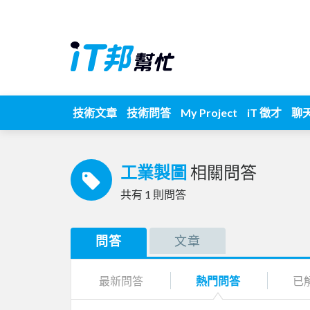
技術文章
技術問答
My Project
iT 徵才
聊
工業製圖
相關問答
共有
1
則問答
問答
文章
最新問答
熱門問答
已