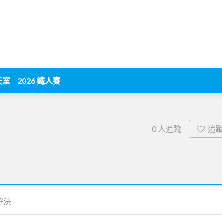
天室
2026 鐵人賽
追
0
人追蹤
解決