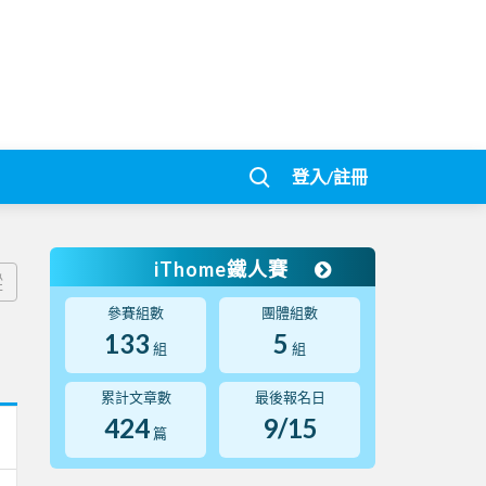
登入/註冊
iThome鐵人賽
蹤
參賽組數
團體組數
133
5
組
組
累計文章數
最後報名日
424
9/15
篇