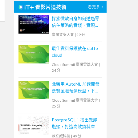
看影片追技術
看更多
探索微軟自身如何透過零
信任策略的實踐，實現資
訊安全與員工生產力
臺灣資安大會
|
29 分
最佳資料保護就在 datto
cloud
Cloud Summit 臺灣雲端大會
|
24 分
北榮用 AutoML 加速開發
洗腎風險預測模型，下一
步要取 TFDA 認證推廣全
Cloud Summit 臺灣雲端大會
|
臺
25 分
PostgreSQL：找出效能
瓶頸，打造高效資料庫！
歐立威科技
|
49 分