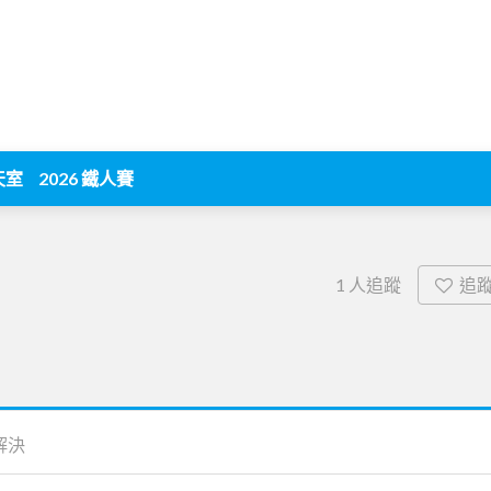
天室
2026 鐵人賽
追
1
人追蹤
解決