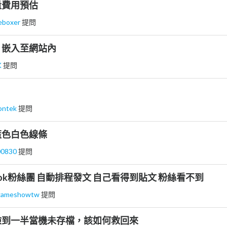
量費用預估
eboxer
提問
片嵌入至網站內
K
提問
ontek
提問
藍色白色線條
00830
提問
acebook粉絲團 自動排程發文 自己看得到貼文 粉絲看不到
gameshowtw
提問
撿到一半當機未存檔，該如何救回來