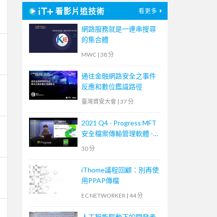
看影片追技術
看更多
網路服務就是一連串搜尋
的集合體
MWC
|
38 分
通往金融網路安全之事件
反應和數位鑑識路徑
臺灣資安大會
|
37 分
2021 Q4 - Progress MFT
安全檔案傳輸管理軟體 -
MOVEit Transfer 培訓課
30 分
程
iThome議程回顧：別再使
用PPAP傳檔
EC NETWORKER
|
44 分
人工智能驅動下的開發者