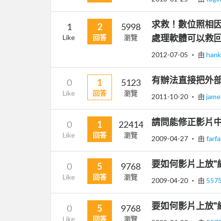
求救！數位照相因
1
2
5998
處理軟體可以救回
Like
回答
瀏覽
2012-07-05
‧ 由
han
有辦法直接把外部的
0
1
5123
Like
回答
瀏覽
2011-10-20
‧ 由
jam
請問能修正影片
0
1
22414
Like
回答
瀏覽
2009-04-27
‧ 由
farf
要如何影片上放"網
0
5
9768
Like
回答
瀏覽
2009-04-20
‧ 由
557
要如何影片上放"網
0
5
9768
Like
回答
瀏覽