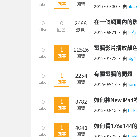
Like
回答
瀏覽
2019-04-30
‧ 由
abc
在一個網頁內的
0
0
2466
Like
回答
瀏覽
2018-08-21
‧ 由
平
電腦影片播放顏
0
1
22826
Like
回答
瀏覽
2018-01-22
‧ 由
idg
有關電腦的問題
0
1
2254
Like
回答
瀏覽
2016-09-17
‧ 由
harr
如何將New iPad
0
1
3782
Like
回答
瀏覽
2013-03-13
‧ 由
tark
如何看176x14
0
1
4041
Like
回答
瀏覽
2013-01-25
‧ 由
tagl