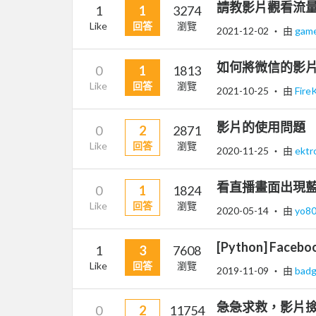
請教影片觀看流
1
1
3274
Like
回答
瀏覽
2021-12-02
‧ 由
gam
如何將微信的影
0
1
1813
Like
回答
瀏覽
2021-10-25
‧ 由
Fire
影片的使用問題
0
2
2871
Like
回答
瀏覽
2020-11-25
‧ 由
ektr
看直播畫面出現
0
1
1824
Like
回答
瀏覽
2020-05-14
‧ 由
yo8
[Python] F
1
3
7608
Like
回答
瀏覽
2019-11-09
‧ 由
bad
急急求救，影片
0
2
11754