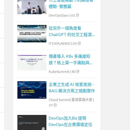
體驗 -實務篇
DevOpsDays
|
61 分
從另外一個角度看
ChatGPT 的社交工程潛
力—如何建構最高性價比
IT EXPLAINED
|
30 分
的資訊安全防線
傳產導入 K8s 多痛誰知
道？格上第一手痛點與解
法分享
KubeSummit
|
40 分
企業之生成 AI 檢索查詢 -
RAG 解決方案之規劃實作
Cloud Summit 臺灣雲端大會
|
37 分
DevOps加入Biz 提現
DevOps在企業價值定位