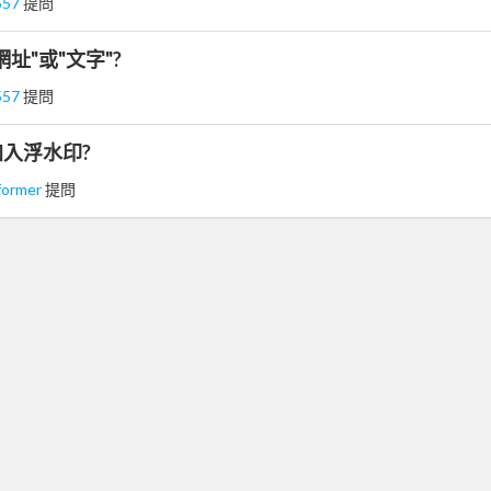
557
提問
址"或"文字"?
557
提問
入浮水印?
former
提問