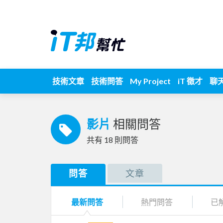
技術文章
技術問答
My Project
iT 徵才
聊
影片
相關問答
共有
18
則問答
問答
文章
最新問答
熱門問答
已