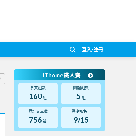
登入/註冊
iThome鐵人賽
蹤
參賽組數
團體組數
160
5
組
組
累計文章數
最後報名日
756
9/15
篇