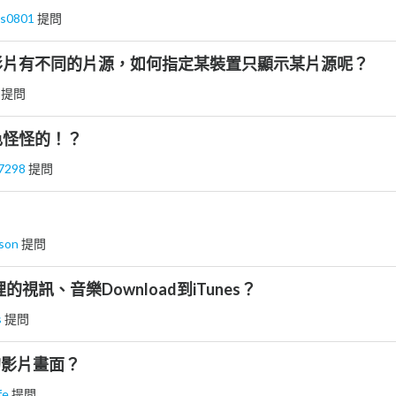
ps0801
提問
影片有不同的片源，如何指定某裝置只顯示某片源呢？
行
提問
色怪怪的！？
47298
提問
ison
提問
裡的視訊、音樂Download到iTunes？
s
提問
4的影片畫面？
ife
提問