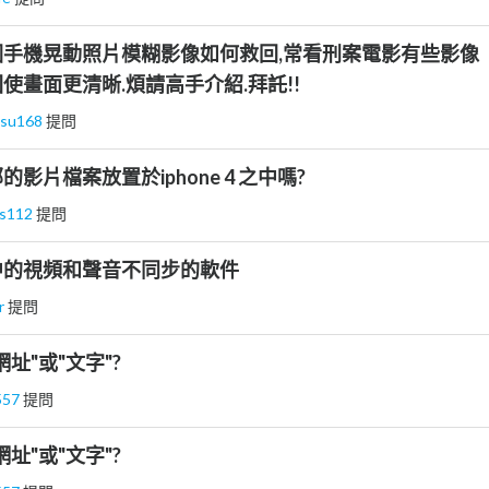
手機晃動照片模糊影像如何救回,常看刑案電影有些影像
使畫面更清晰.煩請高手介紹.拜託!!
ksu168
提問
影片檔案放置於iphone 4 之中嗎?
es112
提問
中的視頻和聲音不同步的軟件
ar
提問
址"或"文字"?
557
提問
址"或"文字"?