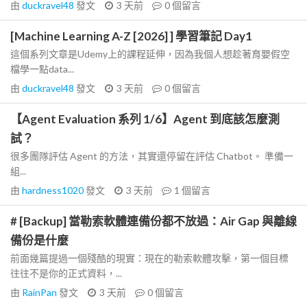
由
duckravel48
發文
3 天前
0
個留言
[Machine Learning A-Z [2026] ] 學習筆記 Day1
這個系列文章是Udemy上的課程延伸，因為我個人想趁著育嬰假空
檔學一點data...
由
duckravel48
發文
3 天前
0
個留言
【Agent Evaluation 系列 1/6】Agent 到底該怎麼測
試？
很多團隊評估 Agent 的方法，其實還停留在評估 Chatbot。 準備一
組...
由
hardness1020
發文
3 天前
1
個留言
# [Backup] 當勒索軟體連備份都不放過：Air Gap 與離線
備份是什麼
前面幾篇提過一個殘酷的現實：現在的勒索軟體攻擊，第一個目標
往往不是你的正式資料，...
由
RainPan
發文
3 天前
0
個留言