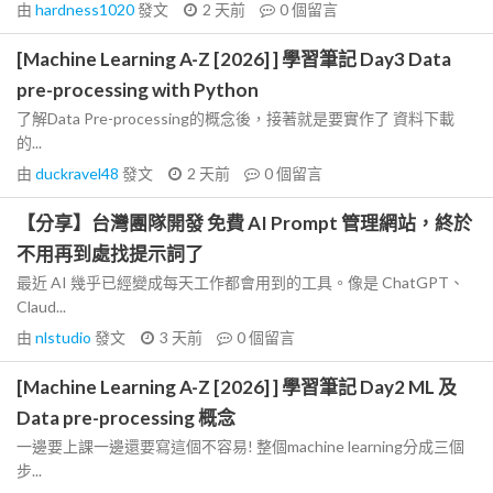
由
hardness1020
發文
2 天前
0
個留言
[Machine Learning A-Z [2026] ] 學習筆記 Day3 Data
pre-processing with Python
了解Data Pre-processing的概念後，接著就是要實作了 資料下載
的...
由
duckravel48
發文
2 天前
0
個留言
【分享】台灣團隊開發 免費 AI Prompt 管理網站，終於
不用再到處找提示詞了
最近 AI 幾乎已經變成每天工作都會用到的工具。像是 ChatGPT、
Claud...
由
nlstudio
發文
3 天前
0
個留言
[Machine Learning A-Z [2026] ] 學習筆記 Day2 ML 及
Data pre-processing 概念
一邊要上課一邊還要寫這個不容易! 整個machine learning分成三個
步...