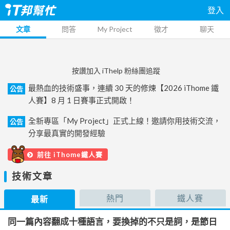
登入
文章
問答
My Project
徵才
聊天
按讚加入 iThelp 粉絲團追蹤
最熱血的技術盛事，連續 30 天的修煉【2026 iThome 鐵
公告
人賽】8 月 1 日賽事正式開啟！
全新專區「My Project」正式上線！邀請你用技術交流，
公告
分享最真實的開發經驗
前往 iThome鐵人賽
技術文章
熱門
鐵人賽
最新
同一篇內容翻成十種語言，要換掉的不只是詞，是節日