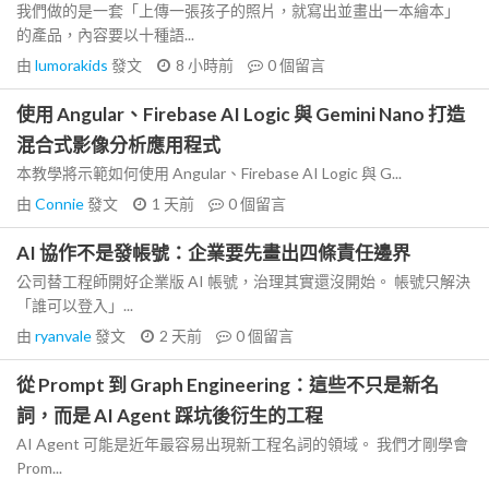
我們做的是一套「上傳一張孩子的照片，就寫出並畫出一本繪本」
的產品，內容要以十種語...
由
lumorakids
發文
8 小時前
0
個留言
使用 Angular、Firebase AI Logic 與 Gemini Nano 打造
混合式影像分析應用程式
本教學將示範如何使用 Angular、Firebase AI Logic 與 G...
由
Connie
發文
1 天前
0
個留言
AI 協作不是發帳號：企業要先畫出四條責任邊界
公司替工程師開好企業版 AI 帳號，治理其實還沒開始。 帳號只解決
「誰可以登入」...
由
ryanvale
發文
2 天前
0
個留言
從 Prompt 到 Graph Engineering：這些不只是新名
詞，而是 AI Agent 踩坑後衍生的工程
AI Agent 可能是近年最容易出現新工程名詞的領域。 我們才剛學會
Prom...