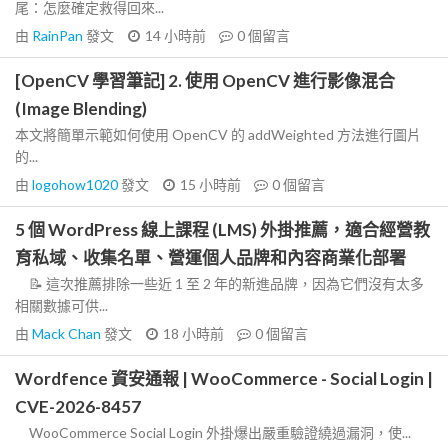
尾：怎麼確定救得回來...
由
RainPan
發文
14 小時前
0
個留言
[OpenCV 學習筆記] 2. 使用 OpenCV 進行影像混合
(Image Blending)
本文將簡單示範如何使用 OpenCV 的 addWeighted 方法進行圖片
的...
由
logohow1020
發文
15 小時前
0
個留言
5 個 WordPress 線上課程 (LMS) 外掛推薦，適合經營教
育私域、收集名單、營運個人品牌和內容商業化部署
📝 這次推薦排除一些近 1 至 2 年的新進品牌，因為它們沒有太多
相關數據可供...
由
Mack Chan
發文
18 小時前
0
個留言
Wordfence 資安通報 | WooCommerce - Social Login |
CVE-2026-8457
WooCommerce Social Login 外掛爆出嚴重驗證繞過漏洞，使...