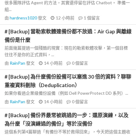
很多團隊評估 Agent 的方法，其實還停留在評估 Chatbot。 準備一
組...
由
hardness1020
發文
12 小時前
1
個留言
# [Backup] 當勒索軟體連備份都不放過：Air Gap 與離線
備份是什麼
前面幾篇提過一個殘酷的現實：現在的勒索軟體攻擊，第一個目標
往往不是你的正式資料，...
由
RainPan
發文
14 小時前
0
個留言
# [Backup] 為什麼備份設備可以塞進 30 倍的資料？聊聊
重複資料刪除（Deduplication）
如果你看過企業級備份設備（例如 Dell PowerProtect DD 系列）...
由
RainPan
發文
14 小時前
0
個留言
# [Backup] 備份界最常被跳過的一步：還原演練，以及
為什麼「沒演練過的備份」等於沒備份
這個系列第4篇聊過「有備份不等於救得回來」，今天把這個主題收