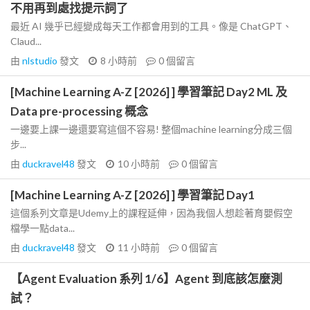
不用再到處找提示詞了
最近 AI 幾乎已經變成每天工作都會用到的工具。像是 ChatGPT、
Claud...
由
nlstudio
發文
8 小時前
0
個留言
[Machine Learning A-Z [2026] ] 學習筆記 Day2 ML 及
Data pre-processing 概念
一邊要上課一邊還要寫這個不容易! 整個machine learning分成三個
步...
由
duckravel48
發文
10 小時前
0
個留言
[Machine Learning A-Z [2026] ] 學習筆記 Day1
這個系列文章是Udemy上的課程延伸，因為我個人想趁著育嬰假空
檔學一點data...
由
duckravel48
發文
11 小時前
0
個留言
【Agent Evaluation 系列 1/6】Agent 到底該怎麼測
試？