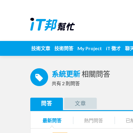
技術文章
技術問答
My Project
iT 徵才
聊
系統更新
相關問答
共有
2
則問答
問答
文章
最新問答
熱門問答
已