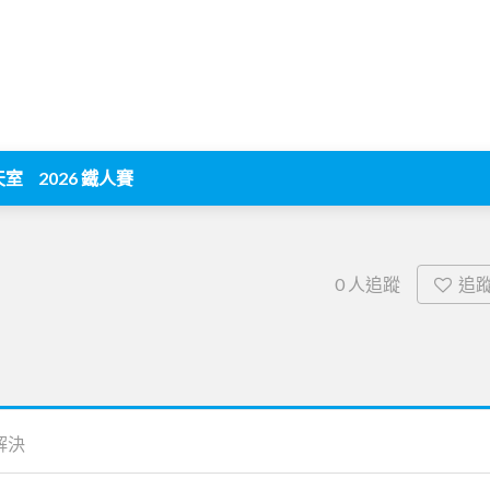
天室
2026 鐵人賽
追
0
人追蹤
解決