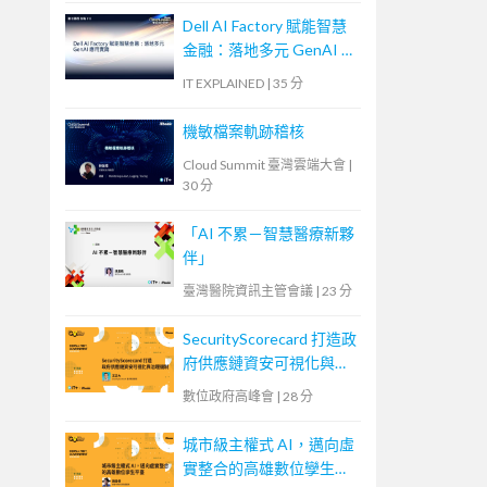
Dell AI Factory 賦能智慧
金融：落地多元 GenAI 應
用實踐
IT EXPLAINED
|
35 分
機敏檔案軌跡稽核
Cloud Summit 臺灣雲端大會
|
30 分
「AI 不累－智慧醫療新夥
伴」
臺灣醫院資訊主管會議
|
23 分
SecurityScorecard 打造政
府供應鏈資安可視化與治
理機制
數位政府高峰會
|
28 分
城市級主權式 AI，邁向虛
實整合的高雄數位孿生平