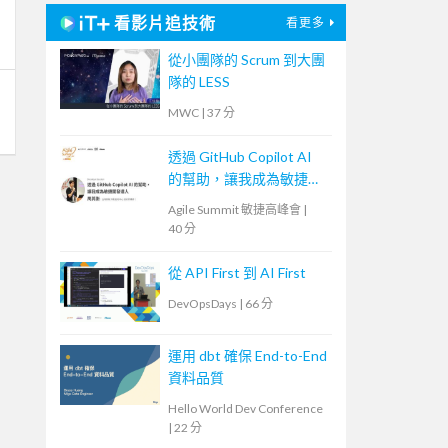
看影片追技術
看更多
從小團隊的 Scrum 到大團
隊的 LESS
MWC
|
37 分
透過 GitHub Copilot AI
的幫助，讓我成為敏捷開
發人
Agile Summit 敏捷高峰會
|
40 分
從 API First 到 AI First
DevOpsDays
|
66 分
運用 dbt 確保 End-to-End
資料品質
Hello World Dev Conference
|
22 分