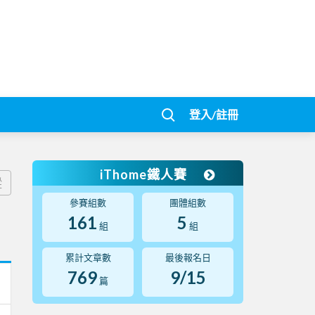
登入/註冊
iThome鐵人賽
蹤
參賽組數
團體組數
161
5
組
組
累計文章數
最後報名日
769
9/15
篇