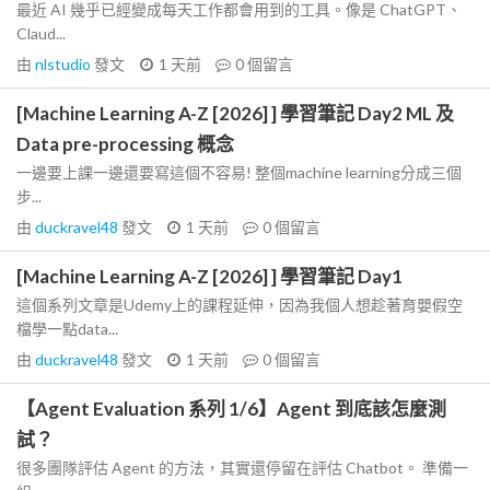
最近 AI 幾乎已經變成每天工作都會用到的工具。像是 ChatGPT、
Claud...
由
nlstudio
發文
1 天前
0
個留言
[Machine Learning A-Z [2026] ] 學習筆記 Day2 ML 及
Data pre-processing 概念
一邊要上課一邊還要寫這個不容易! 整個machine learning分成三個
步...
由
duckravel48
發文
1 天前
0
個留言
[Machine Learning A-Z [2026] ] 學習筆記 Day1
這個系列文章是Udemy上的課程延伸，因為我個人想趁著育嬰假空
檔學一點data...
由
duckravel48
發文
1 天前
0
個留言
【Agent Evaluation 系列 1/6】Agent 到底該怎麼測
試？
很多團隊評估 Agent 的方法，其實還停留在評估 Chatbot。 準備一