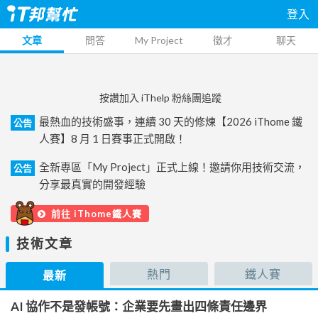
登入
文章
問答
My Project
徵才
聊天
按讚加入 iThelp 粉絲團追蹤
最熱血的技術盛事，連續 30 天的修煉【2026 iThome 鐵
公告
人賽】8 月 1 日賽事正式開啟！
全新專區「My Project」正式上線！邀請你用技術交流，
公告
分享最真實的開發經驗
前往 iThome鐵人賽
技術文章
熱門
鐵人賽
最新
AI 協作不是發帳號：企業要先畫出四條責任邊界