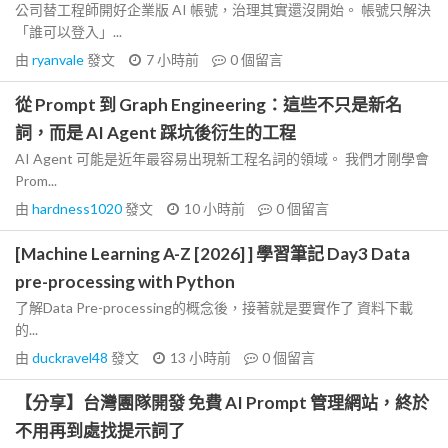
公司替工程師開好企業版 AI 帳號，治理其實還沒開始。 帳號只解決
「誰可以登入」...
由
ryanvale
發文
7 小時前
0
個留言
從 Prompt 到 Graph Engineering：這些不只是新名
詞，而是 AI Agent 踩坑後衍生的工程
AI Agent 可能是近年最容易出現新工程名詞的領域。 我們才剛學會
Prom...
由
hardness1020
發文
10 小時前
0
個留言
[Machine Learning A-Z [2026] ] 學習筆記 Day3 Data
pre-processing with Python
了解Data Pre-processing的概念後，接著就是要實作了 資料下載
的...
由
duckravel48
發文
13 小時前
0
個留言
【分享】台灣團隊開發 免費 AI Prompt 管理網站，終於
不用再到處找提示詞了