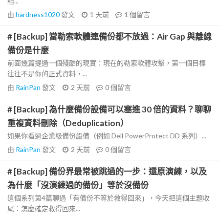
組...
由
hardness1020
發文
1 天前
1
個留言
# [Backup] 當勒索軟體連備份都不放過：Air Gap 與離線
備份是什麼
前面幾篇提過一個殘酷的現實：現在的勒索軟體攻擊，第一個目標
往往不是你的正式資料，...
由
RainPan
發文
2 天前
0
個留言
# [Backup] 為什麼備份設備可以塞進 30 倍的資料？聊聊
重複資料刪除（Deduplication）
如果你看過企業級備份設備（例如 Dell PowerProtect DD 系列）...
由
RainPan
發文
2 天前
0
個留言
# [Backup] 備份界最常被跳過的一步：還原演練，以及
為什麼「沒演練過的備份」等於沒備份
這個系列第4篇聊過「有備份不等於救得回來」，今天把這個主題收
尾：怎麼確定救得回來...