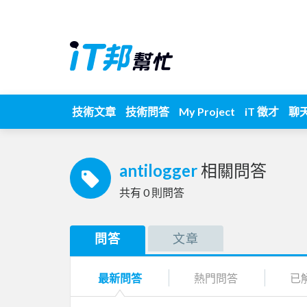
技術文章
技術問答
My Project
iT 徵才
聊
antilogger
相關問答
共有
0
則問答
問答
文章
最新問答
熱門問答
已