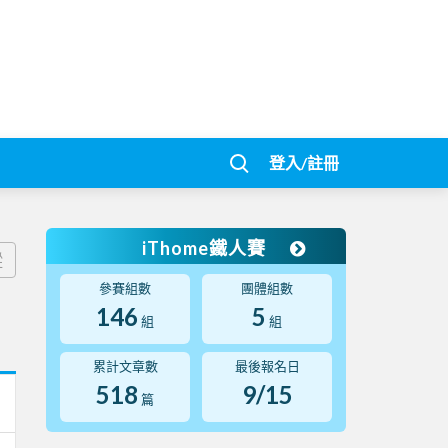
登入/註冊
iThome鐵人賽
蹤
參賽組數
團體組數
146
5
組
組
累計文章數
最後報名日
518
9/15
篇