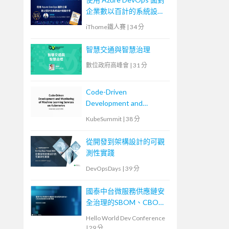
企業數以百計的系統設計
經驗分享
iThome鐵人賽
|
34 分
智慧交通與智慧治理
數位政府高峰會
|
31 分
Code-Driven
Development and
Monitoring of Machine
KubeSummit
|
38 分
Learning Services on
Kubernetes
從開發到架構設計的可觀
測性實踐
DevOpsDays
|
39 分
國泰中台微服務供應鏈安
全治理的SBOM、CBOM
與AIBOM新思維
Hello World Dev Conference
|
29 分