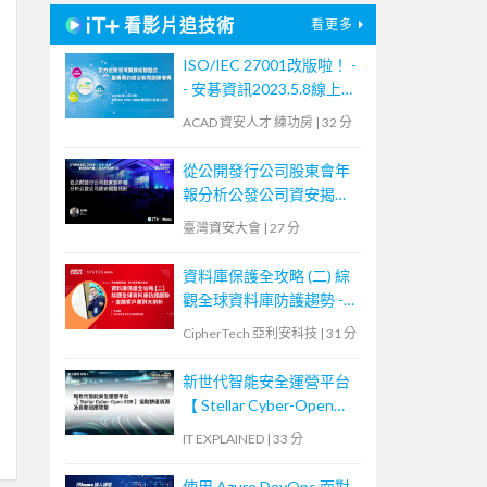
看影片追技術
看更多
ISO/IEC 27001改版啦！ -
- 安碁資訊2023.5.8線上研
討會摘要
ACAD 資安人才 練功房
|
32 分
從公開發行公司股東會年
報分析公發公司資安揭露
情形
臺灣資安大會
|
27 分
資料庫保護全攻略 (二) 綜
觀全球資料庫防護趨勢 -
金融客戶案例大剖析
CipherTech 亞利安科技
|
31 分
新世代智能安全運營平台
【 Stellar Cyber-Open
XDR 】協助快速偵測及自
IT EXPLAINED
|
33 分
動回應攻擊
使用 Azure DevOps 面對