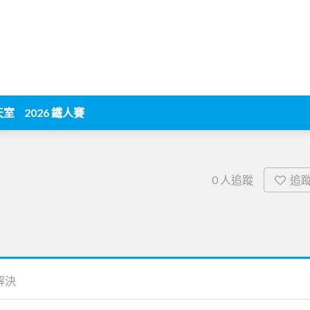
天室
2026 鐵人賽
追
0
人追蹤
解決