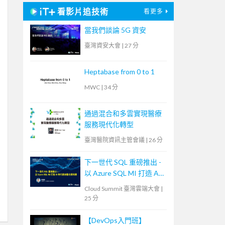
看影片追技術
看更多
當我們談論 5G 資安
臺灣資安大會
|
27 分
Heptabase from 0 to 1
MWC
|
34 分
通過混合和多雲實現醫療
服務現代化轉型
臺灣醫院資訊主管會議
|
26 分
下一世代 SQL 重磅推出 -
以 Azure SQL MI 打造 AI
時代雲地整合資料庫
Cloud Summit 臺灣雲端大會
|
25 分
【DevOps入門班】