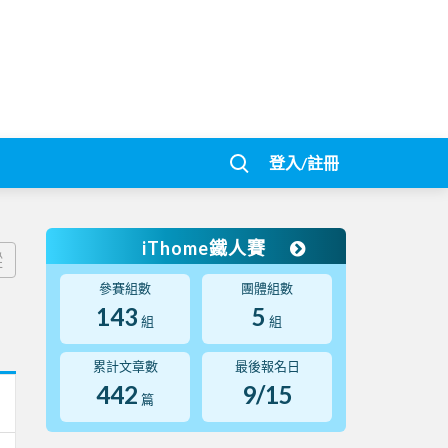
登入/註冊
iThome鐵人賽
蹤
參賽組數
團體組數
143
5
組
組
累計文章數
最後報名日
442
9/15
篇