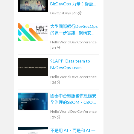
BizDevOps 力量：從需求
轉換到團隊內外溝通
DevOpsDays
|
68 分
大型國際銀行DevSecOps
的進一步實踐 - 架構安全
左移
Hello World Dev Conference
|
61 分
91APP: Data team to
BizDevOps team
Hello World Dev Conference
|
36 分
國泰中台微服務供應鏈安
全治理的SBOM、CBOM
與AIBOM新思維
Hello World Dev Conference
|
29 分
不是用 AI，而是和 AI 一