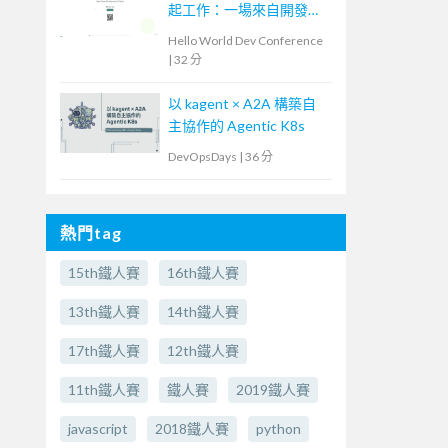
起工作：一場來自開發現
場的 AI 流程導入
Hello World Dev Conference
|
32 分
以 kagent × A2A 構築自
主協作的 Agentic K8s
DevOpsDays
|
36 分
熱門tag
15th鐵人賽
16th鐵人賽
13th鐵人賽
14th鐵人賽
17th鐵人賽
12th鐵人賽
11th鐵人賽
鐵人賽
2019鐵人賽
javascript
2018鐵人賽
python