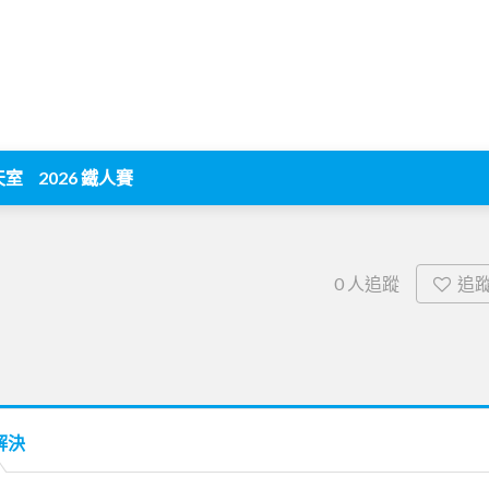
天室
2026 鐵人賽
追
0
人追蹤
解決