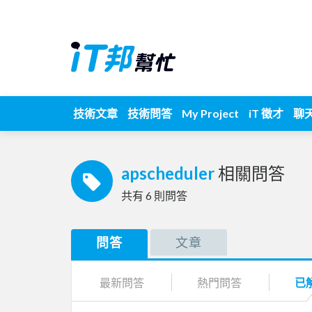
技術文章
技術問答
My Project
iT 徵才
聊
apscheduler
相關問答
共有
6
則問答
問答
文章
最新問答
熱門問答
已