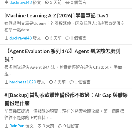
由
duckravel48
發文
3 天前
0
個留言
[Machine Learning A-Z [2026] ] 學習筆記 Day1
這個系列文章是Udemy上的課程延伸，因為我個人想趁著育嬰假空
檔學一點data...
由
duckravel48
發文
3 天前
0
個留言
【Agent Evaluation 系列 1/6】Agent 到底該怎麼測
試？
很多團隊評估 Agent 的方法，其實還停留在評估 Chatbot。 準備一
組...
由
hardness1020
發文
3 天前
1
個留言
# [Backup] 當勒索軟體連備份都不放過：Air Gap 與離線
備份是什麼
前面幾篇提過一個殘酷的現實：現在的勒索軟體攻擊，第一個目標
往往不是你的正式資料，...
由
RainPan
發文
3 天前
0
個留言