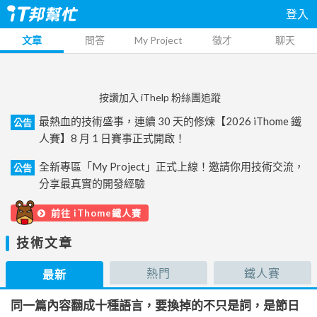
登入
文章
問答
My Project
徵才
聊天
按讚加入 iThelp 粉絲團追蹤
最熱血的技術盛事，連續 30 天的修煉【2026 iThome 鐵
公告
人賽】8 月 1 日賽事正式開啟！
全新專區「My Project」正式上線！邀請你用技術交流，
公告
分享最真實的開發經驗
前往 iThome鐵人賽
技術文章
熱門
鐵人賽
最新
同一篇內容翻成十種語言，要換掉的不只是詞，是節日