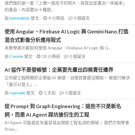
我們做的是一套「上傳一張孩子的照片，就寫出並畫出一本繪本」
的產品，內容要以十種語...
由
lumorakids
發文
4 小時前
0
個留言
使用 Angular、Firebase AI Logic 與 Gemini Nano 打造
混合式影像分析應用程式
本教學將示範如何使用 Angular、Firebase AI Logic 與 G...
由
Connie
發文
18 小時前
0
個留言
AI 協作不是發帳號：企業要先畫出四條責任邊界
公司替工程師開好企業版 AI 帳號，治理其實還沒開始。 帳號只解決
「誰可以登入」...
由
ryanvale
發文
1 天前
0
個留言
從 Prompt 到 Graph Engineering：這些不只是新名
詞，而是 AI Agent 踩坑後衍生的工程
AI Agent 可能是近年最容易出現新工程名詞的領域。 我們才剛學會
Prom...