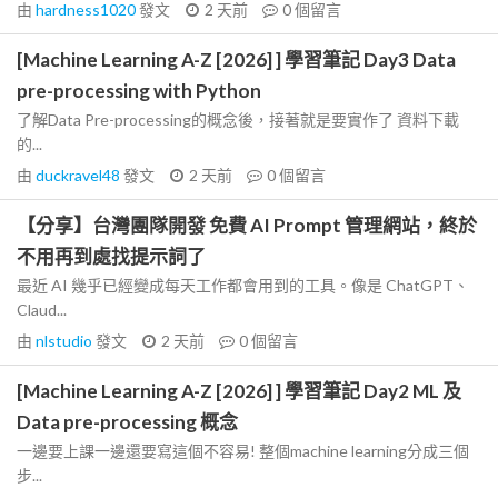
由
hardness1020
發文
2 天前
0
個留言
[Machine Learning A-Z [2026] ] 學習筆記 Day3 Data
pre-processing with Python
了解Data Pre-processing的概念後，接著就是要實作了 資料下載
的...
由
duckravel48
發文
2 天前
0
個留言
【分享】台灣團隊開發 免費 AI Prompt 管理網站，終於
不用再到處找提示詞了
最近 AI 幾乎已經變成每天工作都會用到的工具。像是 ChatGPT、
Claud...
由
nlstudio
發文
2 天前
0
個留言
[Machine Learning A-Z [2026] ] 學習筆記 Day2 ML 及
Data pre-processing 概念
一邊要上課一邊還要寫這個不容易! 整個machine learning分成三個
步...