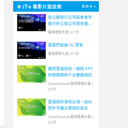
看影片追技術
看更多
從公開發行公司股東會年
報分析公發公司資安揭露
情形
臺灣資安大會
|
27 分
當我們談論 5G 資安
臺灣資安大會
|
27 分
運用雲端技術，縮短 APP
研發週期與千台實機測試
Cloud Summit 臺灣雲端大會
|
24 分
雲端資料落地台灣，由內
而外守護企業資料安全
Cloud Summit 臺灣雲端大會
|
21 分