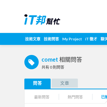
技術文章
技術問答
My Project
iT 徵才
聊
comet
相關問答
共有
0
則問答
問答
文章
最新問答
熱門問答
已