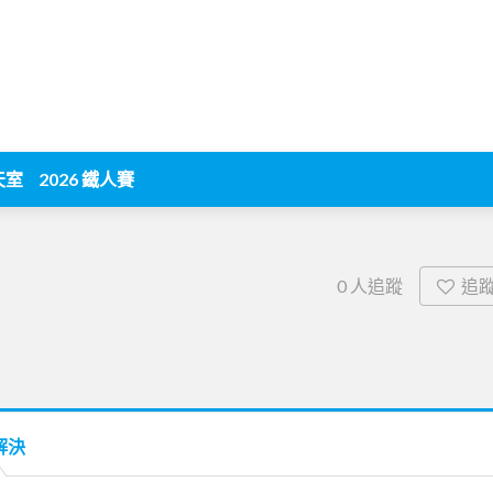
天室
2026 鐵人賽
追
0
人追蹤
解決