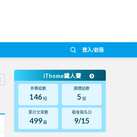
登入/註冊
iThome鐵人賽
蹤
參賽組數
團體組數
146
5
組
組
累計文章數
最後報名日
499
9/15
篇