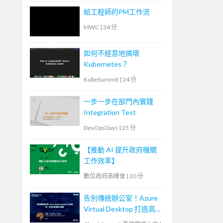
給工程師的PM工作流
MWC
|
34 分
如何不經意地搞壞
Kubernetes？
KubeSummit
|
24 分
一步一步在部門內實踐
Integration Test
DevOpsDays
|
25 分
【推動 AI 提升政府機關
工作效率】
數位政府高峰會
|
20 分
告別傳統辦公室！Azure
Virtual Desktop 打造高
效、安全的雲端辦公體驗