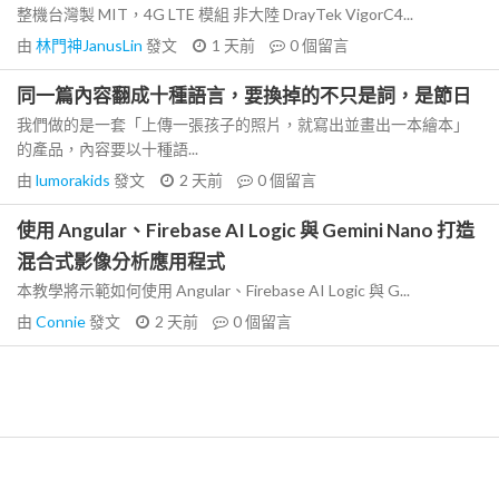
整機台灣製 MIT，4G LTE 模組 非大陸 DrayTek VigorC4...
由
林門神JanusLin
發文
1 天前
0
個留言
同一篇內容翻成十種語言，要換掉的不只是詞，是節日
我們做的是一套「上傳一張孩子的照片，就寫出並畫出一本繪本」
的產品，內容要以十種語...
由
lumorakids
發文
2 天前
0
個留言
使用 Angular、Firebase AI Logic 與 Gemini Nano 打造
混合式影像分析應用程式
本教學將示範如何使用 Angular、Firebase AI Logic 與 G...
由
Connie
發文
2 天前
0
個留言