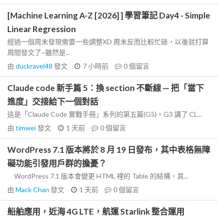
[Machine Learning A-Z [2026] ] 學習筆記 Day4 - Simple
Linear Regression
經過一個周末發現需要一些調整XD 周末反而比較忙碌，以後就打算
周間發文了~雖然是...
由
duckravel48
發文
7 小時前
0
個留言
Claude code 新手篇 5：換 section 不斷線 — 把「當下
進度」交接給下一個對話
這是「Claude Code 實戰手冊」系列的第五篇(G5)。G3 講了 CL...
由
timwei
發文
1 天前
0
個留言
WordPress 7.1 版本將於 8 月 19 日發布，其中表格無障
礙功能引發用戶群的擔憂？
WordPress 7.1 版本會變更 HTML 裡的 Table 的結構，其...
由
Mack Chan
發文
1 天前
0
個留言
船舶應用，近海 4G LTE，航運 Starlink 整合運用