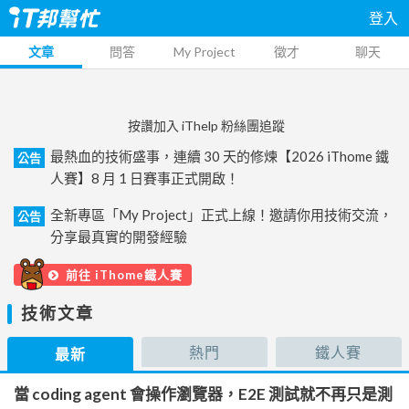
登入
文章
問答
My Project
徵才
聊天
按讚加入 iThelp 粉絲團追蹤
最熱血的技術盛事，連續 30 天的修煉【2026 iThome 鐵
公告
人賽】8 月 1 日賽事正式開啟！
全新專區「My Project」正式上線！邀請你用技術交流，
公告
分享最真實的開發經驗
前往 iThome鐵人賽
技術文章
熱門
鐵人賽
最新
當 coding agent 會操作瀏覽器，E2E 測試就不再只是測