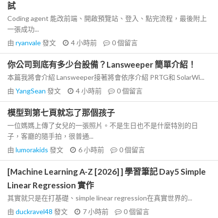
試
Coding agent 能改前端、開啟預覽站、登入、點完流程，最後附上
一張成功...
由
ryanvale
發文
4 小時前
0
個留言
你公司到底有多少台設備？Lansweeper 簡單介紹！
本篇我將會介紹 Lansweeper接著將會依序介紹 PRTG和 SolarWi...
由
YangSean
發文
4 小時前
0
個留言
模型到第七頁就忘了那個孩子
一位媽媽上傳了女兒的一張照片。不是生日也不是什麼特別的日
子，客廳的隨手拍，很普通...
由
lumorakids
發文
6 小時前
0
個留言
[Machine Learning A-Z [2026] ] 學習筆記 Day5 Simple
Linear Regression 實作
其實就只是在打基礎、simple linear regression在真實世界的...
由
duckravel48
發文
7 小時前
0
個留言