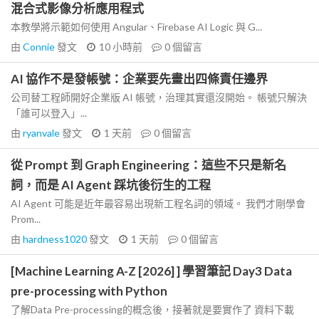
混合式影像分析應用程式
本教學將示範如何使用 Angular、Firebase AI Logic 與 G...
由
Connie
發文
10 小時前
0
個留言
AI 協作不是發帳號：企業要先畫出四條責任邊界
公司替工程師開好企業版 AI 帳號，治理其實還沒開始。 帳號只解決
「誰可以登入」...
由
ryanvale
發文
1 天前
0
個留言
從 Prompt 到 Graph Engineering：這些不只是新名
詞，而是 AI Agent 踩坑後衍生的工程
AI Agent 可能是近年最容易出現新工程名詞的領域。 我們才剛學會
Prom...
由
hardness1020
發文
1 天前
0
個留言
[Machine Learning A-Z [2026] ] 學習筆記 Day3 Data
pre-processing with Python
了解Data Pre-processing的概念後，接著就是要實作了 資料下載