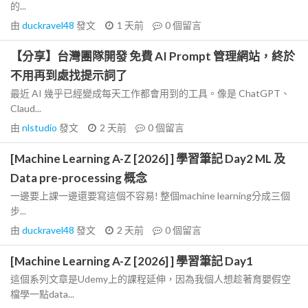
的...
由
duckravel48
發文
1 天前
0
個留言
【分享】台灣團隊開發 免費 AI Prompt 管理網站，終於
不用再到處找提示詞了
最近 AI 幾乎已經變成每天工作都會用到的工具。像是 ChatGPT、
Claud...
由
nlstudio
發文
2 天前
0
個留言
[Machine Learning A-Z [2026] ] 學習筆記 Day2 ML 及
Data pre-processing 概念
一邊要上課一邊還要寫這個不容易! 整個machine learning分成三個
步...
由
duckravel48
發文
2 天前
0
個留言
[Machine Learning A-Z [2026] ] 學習筆記 Day1
這個系列文章是Udemy上的課程延伸，因為我個人想趁著育嬰假空
檔學一點data...