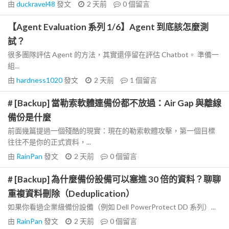
由
duckravel48
發文
2 天前
0
個留言
【Agent Evaluation 系列 1/6】Agent 到底該怎麼測
試？
很多團隊評估 Agent 的方法，其實還停留在評估 Chatbot。 準備一
組...
由
hardness1020
發文
2 天前
1
個留言
# [Backup] 當勒索軟體連備份都不放過：Air Gap 與離線
備份是什麼
前面幾篇提過一個殘酷的現實：現在的勒索軟體攻擊，第一個目標
往往不是你的正式資料，...
由
RainPan
發文
2 天前
0
個留言
# [Backup] 為什麼備份設備可以塞進 30 倍的資料？聊聊
重複資料刪除（Deduplication）
如果你看過企業級備份設備（例如 Dell PowerProtect DD 系列）...
由
RainPan
發文
2 天前
0
個留言