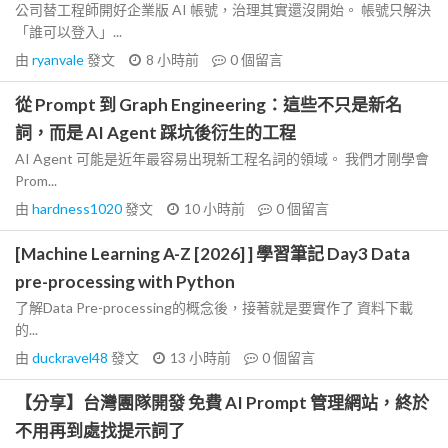
公司替工程師開好企業版 AI 帳號，治理其實還沒開始。 帳號只解決
「誰可以登入」...
由
ryanvale
發文
8 小時前
0
個留言
從 Prompt 到 Graph Engineering：這些不只是新名
詞，而是 AI Agent 踩坑後衍生的工程
AI Agent 可能是近年最容易出現新工程名詞的領域。 我們才剛學會
Prom...
由
hardness1020
發文
10 小時前
0
個留言
[Machine Learning A-Z [2026] ] 學習筆記 Day3 Data
pre-processing with Python
了解Data Pre-processing的概念後，接著就是要實作了 資料下載
的...
由
duckravel48
發文
13 小時前
0
個留言
【分享】台灣團隊開發 免費 AI Prompt 管理網站，終於
不用再到處找提示詞了