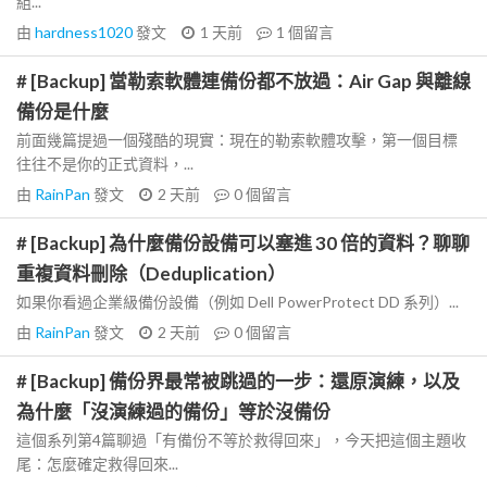
組...
由
hardness1020
發文
1 天前
1
個留言
# [Backup] 當勒索軟體連備份都不放過：Air Gap 與離線
備份是什麼
前面幾篇提過一個殘酷的現實：現在的勒索軟體攻擊，第一個目標
往往不是你的正式資料，...
由
RainPan
發文
2 天前
0
個留言
# [Backup] 為什麼備份設備可以塞進 30 倍的資料？聊聊
重複資料刪除（Deduplication）
如果你看過企業級備份設備（例如 Dell PowerProtect DD 系列）...
由
RainPan
發文
2 天前
0
個留言
# [Backup] 備份界最常被跳過的一步：還原演練，以及
為什麼「沒演練過的備份」等於沒備份
這個系列第4篇聊過「有備份不等於救得回來」，今天把這個主題收
尾：怎麼確定救得回來...