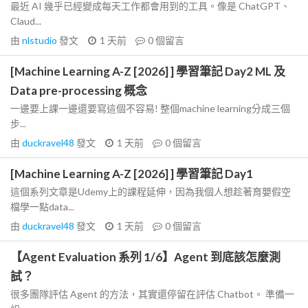
最近 AI 幾乎已經變成每天工作都會用到的工具。像是 ChatGPT、
Claud...
由
nlstudio
發文
1 天前
0
個留言
[Machine Learning A-Z [2026] ] 學習筆記 Day2 ML 及
Data pre-processing 概念
一邊要上課一邊還要寫這個不容易! 整個machine learning分成三個
步...
由
duckravel48
發文
1 天前
0
個留言
[Machine Learning A-Z [2026] ] 學習筆記 Day1
這個系列文章是Udemy上的課程延伸，因為我個人想趁著育嬰假空
檔學一點data...
由
duckravel48
發文
1 天前
0
個留言
【Agent Evaluation 系列 1/6】Agent 到底該怎麼測
試？
很多團隊評估 Agent 的方法，其實還停留在評估 Chatbot。 準備一