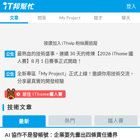
登入
文章
問答
My Project
徵才
聊天
按讚加入 iThelp 粉絲團追蹤
最熱血的技術盛事，連續 30 天的修煉【2026 iThome 鐵
公告
人賽】8 月 1 日賽事正式開啟！
全新專區「My Project」正式上線！邀請你用技術交流，
公告
分享最真實的開發經驗
前往 iThome鐵人賽
技術文章
熱門
鐵人賽
最新
AI 協作不是發帳號：企業要先畫出四條責任邊界