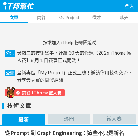
登入
文章
問答
My Project
徵才
聊天
按讚加入 iThelp 粉絲團追蹤
最熱血的技術盛事，連續 30 天的修煉【2026 iThome 鐵
公告
人賽】8 月 1 日賽事正式開啟！
全新專區「My Project」正式上線！邀請你用技術交流，
公告
分享最真實的開發經驗
前往 iThome鐵人賽
技術文章
熱門
鐵人賽
最新
從 Prompt 到 Graph Engineering：這些不只是新名