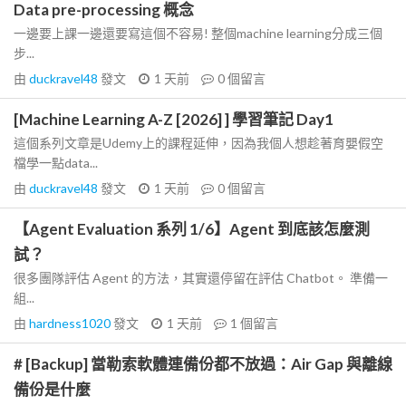
Data pre-processing 概念
一邊要上課一邊還要寫這個不容易! 整個machine learning分成三個
步...
由
duckravel48
發文
1 天前
0
個留言
[Machine Learning A-Z [2026] ] 學習筆記 Day1
這個系列文章是Udemy上的課程延伸，因為我個人想趁著育嬰假空
檔學一點data...
由
duckravel48
發文
1 天前
0
個留言
【Agent Evaluation 系列 1/6】Agent 到底該怎麼測
試？
很多團隊評估 Agent 的方法，其實還停留在評估 Chatbot。 準備一
組...
由
hardness1020
發文
1 天前
1
個留言
# [Backup] 當勒索軟體連備份都不放過：Air Gap 與離線
備份是什麼