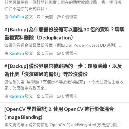
前面幾篇提過一個殘酷的現實：現在的勒索軟體攻擊，第一個目標
往往不是你的正式資料，...
由
RainPan
發文
1 天前
0
個留言
# [Backup] 為什麼備份設備可以塞進 30 倍的資料？聊聊
重複資料刪除（Deduplication）
如果你看過企業級備份設備（例如 Dell PowerProtect DD 系列）...
由
RainPan
發文
1 天前
0
個留言
# [Backup] 備份界最常被跳過的一步：還原演練，以及
為什麼「沒演練過的備份」等於沒備份
這個系列第4篇聊過「有備份不等於救得回來」，今天把這個主題收
尾：怎麼確定救得回來...
由
RainPan
發文
1 天前
0
個留言
[OpenCV 學習筆記] 2. 使用 OpenCV 進行影像混合
(Image Blending)
本文將簡單示範如何使用 OpenCV 的 addWeighted 方法進行圖片