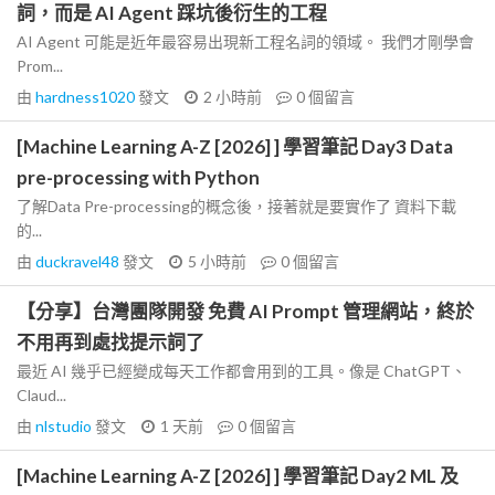
詞，而是 AI Agent 踩坑後衍生的工程
AI Agent 可能是近年最容易出現新工程名詞的領域。 我們才剛學會
Prom...
由
hardness1020
發文
2 小時前
0
個留言
[Machine Learning A-Z [2026] ] 學習筆記 Day3 Data
pre-processing with Python
了解Data Pre-processing的概念後，接著就是要實作了 資料下載
的...
由
duckravel48
發文
5 小時前
0
個留言
【分享】台灣團隊開發 免費 AI Prompt 管理網站，終於
不用再到處找提示詞了
最近 AI 幾乎已經變成每天工作都會用到的工具。像是 ChatGPT、
Claud...
由
nlstudio
發文
1 天前
0
個留言
[Machine Learning A-Z [2026] ] 學習筆記 Day2 ML 及