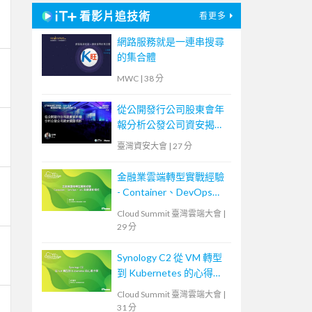
看影片追技術
看更多
網路服務就是一連串搜尋
的集合體
MWC
|
38 分
從公開發行公司股東會年
報分析公發公司資安揭露
情形
臺灣資安大會
|
27 分
金融業雲端轉型實戰經驗
- Container、DevOps、
IaC 與維運新模式
Cloud Summit 臺灣雲端大會
|
29 分
Synology C2 從 VM 轉型
到 Kubernetes 的心得分
享
Cloud Summit 臺灣雲端大會
|
31 分