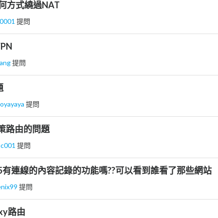
無任何方式繞過NAT
_0001
提問
VPN
ang
提問
題
ooyayaya
提問
 政策路由的問題
nc001
提問
te os5有連線的內容記錄的功能嗎??可以看到誰看了那些網站
enix99
提問
roxy路由