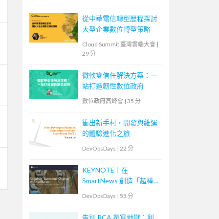
從中華電信轉型歷程探討
大型企業數位轉型策略
Cloud Summit 臺灣雲端大會
|
29 分
微軟零信任解決方案：一
站打造韌性數位政府
數位政府高峰會
|
35 分
衝出新手村，開發與維運
的體驗進化之旅
DevOpsDays
|
22 分
KEYNOTE｜在
SmartNews 創造「超棒的
改變」！特務部隊
DevOpsDays
|
55 分
「ACT」挑戰的事故減半
作戰
告別 RCA 撰寫地獄：利