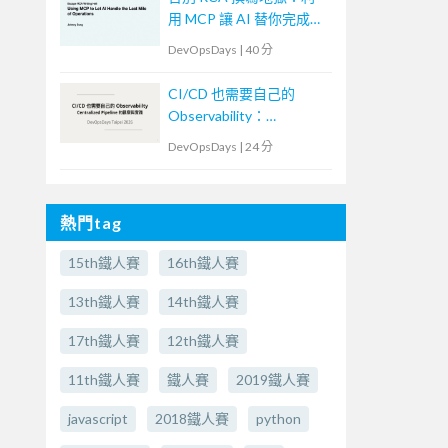
用 MCP 讓 AI 替你完成維
運最後一哩路
DevOpsDays
|
40 分
CI/CD 也需要自己的
Observability：
Centralized Pipeline 的觀
DevOpsDays
|
24 分
察與實踐
熱門tag
15th鐵人賽
16th鐵人賽
13th鐵人賽
14th鐵人賽
17th鐵人賽
12th鐵人賽
11th鐵人賽
鐵人賽
2019鐵人賽
javascript
2018鐵人賽
python