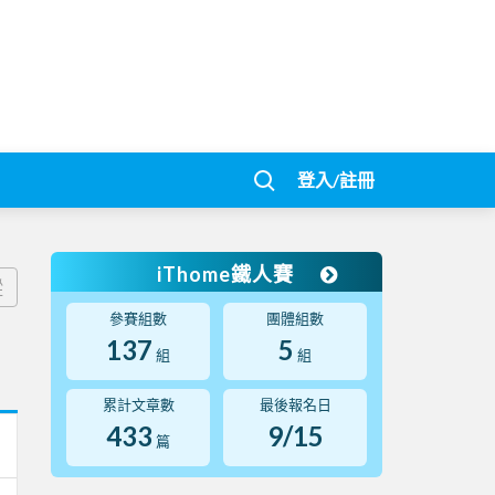
登入/註冊
iThome鐵人賽
蹤
參賽組數
團體組數
137
5
組
組
累計文章數
最後報名日
433
9/15
篇