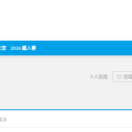
天室
2026 鐵人賽
追
0
人追蹤
解決