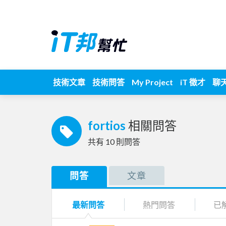
技術文章
技術問答
My Project
iT 徵才
聊
fortios
相關問答
共有
10
則問答
問答
文章
最新問答
熱門問答
已