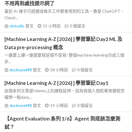
不用再到處找提示詞了
最近 AI 幾乎已經變成每天工作都會用到的工具。像是 ChatGPT、
Claud...
由
nlstudio
發文
15 小時前
0
個留言
[Machine Learning A-Z [2026] ] 學習筆記 Day2 ML 及
Data pre-processing 概念
一邊要上課一邊還要寫這個不容易! 整個machine learning分成三個
步...
由
duckravel48
發文
18 小時前
0
個留言
[Machine Learning A-Z [2026] ] 學習筆記 Day1
這個系列文章是Udemy上的課程延伸，因為我個人想趁著育嬰假空
檔學一點data...
由
duckravel48
發文
19 小時前
0
個留言
【Agent Evaluation 系列 1/6】Agent 到底該怎麼測
試？