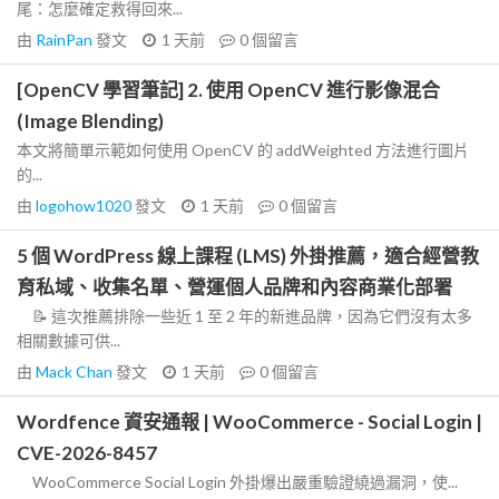
尾：怎麼確定救得回來...
由
RainPan
發文
1 天前
0
個留言
[OpenCV 學習筆記] 2. 使用 OpenCV 進行影像混合
(Image Blending)
本文將簡單示範如何使用 OpenCV 的 addWeighted 方法進行圖片
的...
由
logohow1020
發文
1 天前
0
個留言
5 個 WordPress 線上課程 (LMS) 外掛推薦，適合經營教
育私域、收集名單、營運個人品牌和內容商業化部署
📝 這次推薦排除一些近 1 至 2 年的新進品牌，因為它們沒有太多
相關數據可供...
由
Mack Chan
發文
1 天前
0
個留言
Wordfence 資安通報 | WooCommerce - Social Login |
CVE-2026-8457
WooCommerce Social Login 外掛爆出嚴重驗證繞過漏洞，使...