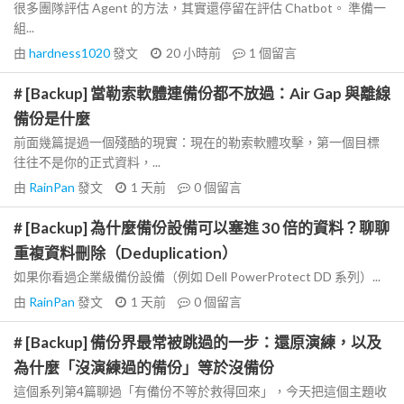
很多團隊評估 Agent 的方法，其實還停留在評估 Chatbot。 準備一
組...
由
hardness1020
發文
20 小時前
1
個留言
# [Backup] 當勒索軟體連備份都不放過：Air Gap 與離線
備份是什麼
前面幾篇提過一個殘酷的現實：現在的勒索軟體攻擊，第一個目標
往往不是你的正式資料，...
由
RainPan
發文
1 天前
0
個留言
# [Backup] 為什麼備份設備可以塞進 30 倍的資料？聊聊
重複資料刪除（Deduplication）
如果你看過企業級備份設備（例如 Dell PowerProtect DD 系列）...
由
RainPan
發文
1 天前
0
個留言
# [Backup] 備份界最常被跳過的一步：還原演練，以及
為什麼「沒演練過的備份」等於沒備份
這個系列第4篇聊過「有備份不等於救得回來」，今天把這個主題收