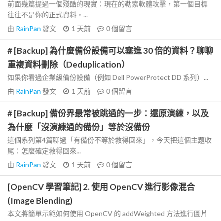
前面幾篇提過一個殘酷的現實：現在的勒索軟體攻擊，第一個目標
往往不是你的正式資料，...
由
RainPan
發文
1 天前
0
個留言
# [Backup] 為什麼備份設備可以塞進 30 倍的資料？聊聊
重複資料刪除（Deduplication）
如果你看過企業級備份設備（例如 Dell PowerProtect DD 系列）...
由
RainPan
發文
1 天前
0
個留言
# [Backup] 備份界最常被跳過的一步：還原演練，以及
為什麼「沒演練過的備份」等於沒備份
這個系列第4篇聊過「有備份不等於救得回來」，今天把這個主題收
尾：怎麼確定救得回來...
由
RainPan
發文
1 天前
0
個留言
[OpenCV 學習筆記] 2. 使用 OpenCV 進行影像混合
(Image Blending)
本文將簡單示範如何使用 OpenCV 的 addWeighted 方法進行圖片