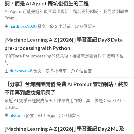
詞，而是 AI Agent 踩坑後衍生的工程
AI Agent 可能是近年最容易出現新工程名詞的領域。 我們才剛學會
Prom...
由
hardness1020
發文
2 小時前
0
個留言
[Machine Learning A-Z [2026] ] 學習筆記 Day3 Data
pre-processing with Python
了解Data Pre-processing的概念後，接著就是要實作了 資料下載
的...
由
duckravel48
發文
5 小時前
0
個留言
【分享】台灣團隊開發 免費 AI Prompt 管理網站，終於
不用再到處找提示詞了
最近 AI 幾乎已經變成每天工作都會用到的工具。像是 ChatGPT、
Claud...
由
nlstudio
發文
1 天前
0
個留言
[Machine Learning A-Z [2026] ] 學習筆記 Day2 ML 及