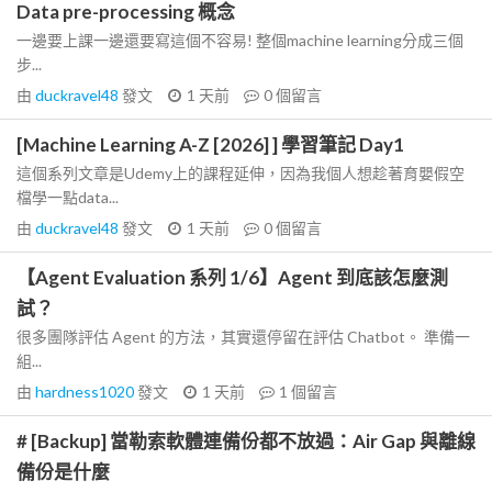
Data pre-processing 概念
一邊要上課一邊還要寫這個不容易! 整個machine learning分成三個
步...
由
duckravel48
發文
1 天前
0
個留言
[Machine Learning A-Z [2026] ] 學習筆記 Day1
這個系列文章是Udemy上的課程延伸，因為我個人想趁著育嬰假空
檔學一點data...
由
duckravel48
發文
1 天前
0
個留言
【Agent Evaluation 系列 1/6】Agent 到底該怎麼測
試？
很多團隊評估 Agent 的方法，其實還停留在評估 Chatbot。 準備一
組...
由
hardness1020
發文
1 天前
1
個留言
# [Backup] 當勒索軟體連備份都不放過：Air Gap 與離線
備份是什麼