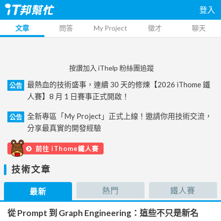
登入
文章
問答
My Project
徵才
聊天
按讚加入 iThelp 粉絲團追蹤
最熱血的技術盛事，連續 30 天的修煉【2026 iThome 鐵
公告
人賽】8 月 1 日賽事正式開啟！
全新專區「My Project」正式上線！邀請你用技術交流，
公告
分享最真實的開發經驗
前往 iThome鐵人賽
技術文章
熱門
鐵人賽
最新
從 Prompt 到 Graph Engineering：這些不只是新名