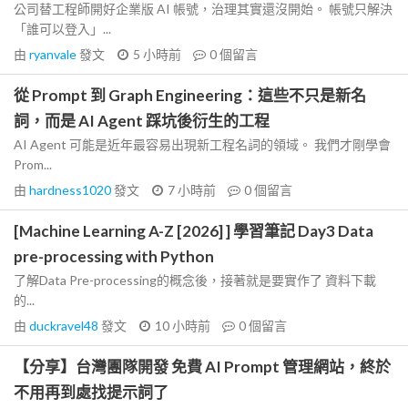
公司替工程師開好企業版 AI 帳號，治理其實還沒開始。 帳號只解決
「誰可以登入」...
由
ryanvale
發文
5 小時前
0
個留言
從 Prompt 到 Graph Engineering：這些不只是新名
詞，而是 AI Agent 踩坑後衍生的工程
AI Agent 可能是近年最容易出現新工程名詞的領域。 我們才剛學會
Prom...
由
hardness1020
發文
7 小時前
0
個留言
[Machine Learning A-Z [2026] ] 學習筆記 Day3 Data
pre-processing with Python
了解Data Pre-processing的概念後，接著就是要實作了 資料下載
的...
由
duckravel48
發文
10 小時前
0
個留言
【分享】台灣團隊開發 免費 AI Prompt 管理網站，終於
不用再到處找提示詞了