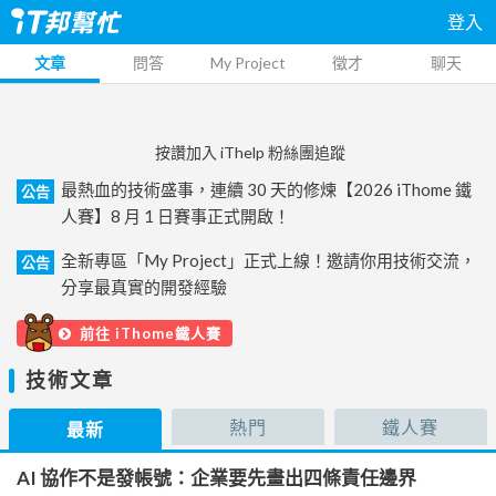
登入
文章
問答
My Project
徵才
聊天
按讚加入 iThelp 粉絲團追蹤
最熱血的技術盛事，連續 30 天的修煉【2026 iThome 鐵
公告
人賽】8 月 1 日賽事正式開啟！
全新專區「My Project」正式上線！邀請你用技術交流，
公告
分享最真實的開發經驗
前往 iThome鐵人賽
技術文章
熱門
鐵人賽
最新
AI 協作不是發帳號：企業要先畫出四條責任邊界