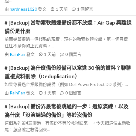
組...
由
hardness1020
發文
1 天前
1
個留言
# [Backup] 當勒索軟體連備份都不放過：Air Gap 與離線
備份是什麼
前面幾篇提過一個殘酷的現實：現在的勒索軟體攻擊，第一個目標
往往不是你的正式資料，...
由
RainPan
發文
1 天前
0
個留言
# [Backup] 為什麼備份設備可以塞進 30 倍的資料？聊聊
重複資料刪除（Deduplication）
如果你看過企業級備份設備（例如 Dell PowerProtect DD 系列）...
由
RainPan
發文
1 天前
0
個留言
# [Backup] 備份界最常被跳過的一步：還原演練，以及
為什麼「沒演練過的備份」等於沒備份
這個系列第4篇聊過「有備份不等於救得回來」，今天把這個主題收
尾：怎麼確定救得回來...