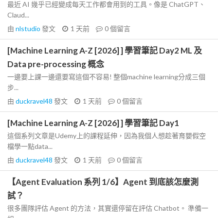
最近 AI 幾乎已經變成每天工作都會用到的工具。像是 ChatGPT、
Claud...
由
nlstudio
發文
1 天前
0
個留言
[Machine Learning A-Z [2026] ] 學習筆記 Day2 ML 及
Data pre-processing 概念
一邊要上課一邊還要寫這個不容易! 整個machine learning分成三個
步...
由
duckravel48
發文
1 天前
0
個留言
[Machine Learning A-Z [2026] ] 學習筆記 Day1
這個系列文章是Udemy上的課程延伸，因為我個人想趁著育嬰假空
檔學一點data...
由
duckravel48
發文
1 天前
0
個留言
【Agent Evaluation 系列 1/6】Agent 到底該怎麼測
試？
很多團隊評估 Agent 的方法，其實還停留在評估 Chatbot。 準備一