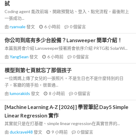
試
Coding agent 能改前端、開啟預覽站、登入、點完流程，最後附上
一張成功...
由
ryanvale
發文
6 小時前
0
個留言
你公司到底有多少台設備？Lansweeper 簡單介紹！
本篇我將會介紹 Lansweeper接著將會依序介紹 PRTG和 SolarWi...
由
YangSean
發文
6 小時前
0
個留言
模型到第七頁就忘了那個孩子
一位媽媽上傳了女兒的一張照片。不是生日也不是什麼特別的日
子，客廳的隨手拍，很普通...
由
lumorakids
發文
8 小時前
0
個留言
[Machine Learning A-Z [2026] ] 學習筆記 Day5 Simple
Linear Regression 實作
其實就只是在打基礎、simple linear regression在真實世界的...
由
duckravel48
發文
9 小時前
0
個留言