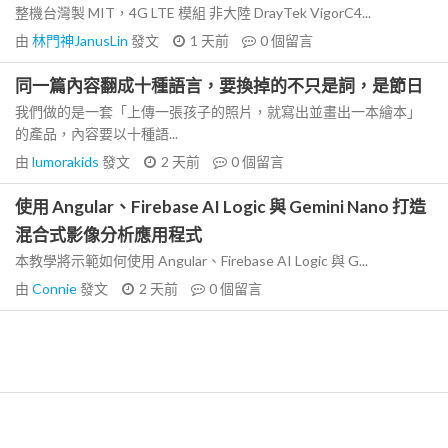
整機台灣製 MIT，4G LTE 模組 非大陸 DrayTek VigorC4...
由
林門神JanusLin
發文
1 天前
0
個留言
同一篇內容翻成十種語言，要換掉的不只是詞，是節日
我們做的是一套「上傳一張孩子的照片，就寫出並畫出一本繪本」
的產品，內容要以十種語...
由
lumorakids
發文
2 天前
0
個留言
使用 Angular、Firebase AI Logic 與 Gemini Nano 打造
混合式影像分析應用程式
本教學將示範如何使用 Angular、Firebase AI Logic 與 G...
由
Connie
發文
2 天前
0
個留言