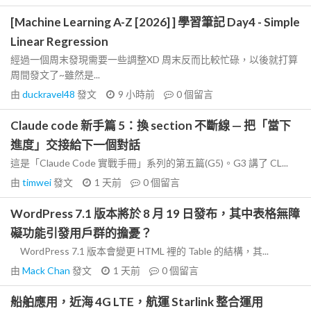
[Machine Learning A-Z [2026] ] 學習筆記 Day4 - Simple
Linear Regression
經過一個周末發現需要一些調整XD 周末反而比較忙碌，以後就打算
周間發文了~雖然是...
由
duckravel48
發文
9 小時前
0
個留言
Claude code 新手篇 5：換 section 不斷線 — 把「當下
進度」交接給下一個對話
這是「Claude Code 實戰手冊」系列的第五篇(G5)。G3 講了 CL...
由
timwei
發文
1 天前
0
個留言
WordPress 7.1 版本將於 8 月 19 日發布，其中表格無障
礙功能引發用戶群的擔憂？
WordPress 7.1 版本會變更 HTML 裡的 Table 的結構，其...
由
Mack Chan
發文
1 天前
0
個留言
船舶應用，近海 4G LTE，航運 Starlink 整合運用