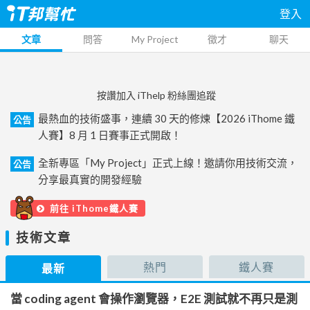
登入
文章
問答
My Project
徵才
聊天
按讚加入 iThelp 粉絲團追蹤
最熱血的技術盛事，連續 30 天的修煉【2026 iThome 鐵
公告
人賽】8 月 1 日賽事正式開啟！
全新專區「My Project」正式上線！邀請你用技術交流，
公告
分享最真實的開發經驗
前往 iThome鐵人賽
技術文章
熱門
鐵人賽
最新
當 coding agent 會操作瀏覽器，E2E 測試就不再只是測