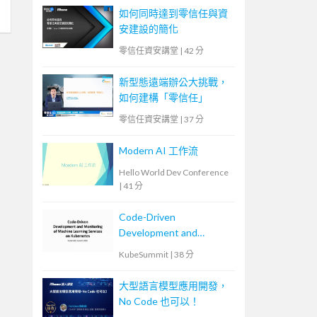
如何同時達到零信任與資
安建設的簡化
零信任資安講堂
|
42 分
新型態遠端辦公大挑戰，
如何建構「零信任」
零信任資安講堂
|
37 分
Modern AI 工作流
Hello World Dev Conference
|
41 分
Code-Driven
Development and
Monitoring of Machine
KubeSummit
|
38 分
Learning Services on
Kubernetes
大型語言模型應用開發，
No Code 也可以！