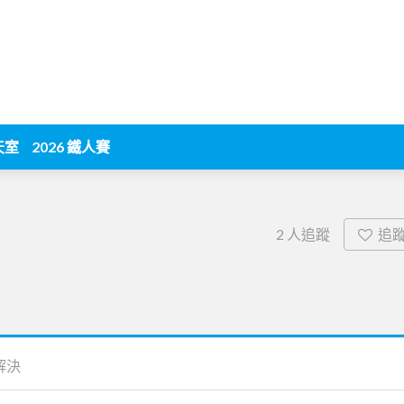
天室
2026 鐵人賽
追
2
人追蹤
解決