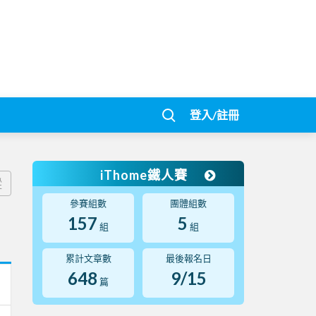
登入/註冊
iThome鐵人賽
蹤
參賽組數
團體組數
157
5
組
組
累計文章數
最後報名日
648
9/15
篇