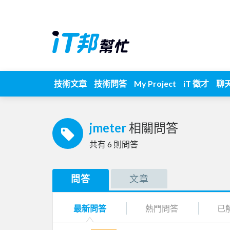
技術文章
技術問答
My Project
iT 徵才
聊
jmeter
相關問答
共有
6
則問答
問答
文章
最新問答
熱門問答
已