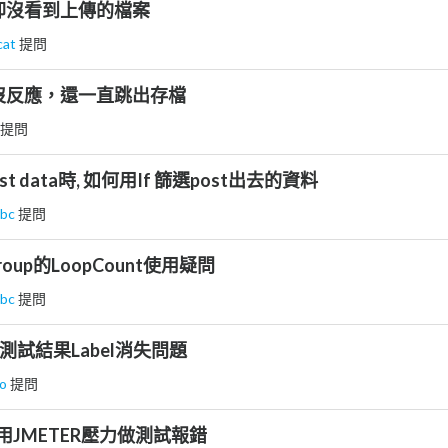
試卻沒看到上傳的檔案
cat
提問
檔沒反應，還一直跳出存檔
提問
ost data時, 如何用If 篩選post出去的資料
abc
提問
 Group的LoopCount使用疑問
abc
提問
er的測試結果Label消失問題
no
提問
E 使用JMETER壓力做測試報錯