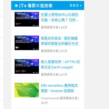
看影片追技術
看更多
在鏈上使用去中心化錢包
互動，你安心嗎？ 分析與
比較目前流行的去中心化
臺灣資安大會
|
34 分
錢包保護機制
智能合約安全 - 基於機器
學習的智能合約審計方式
臺灣資安大會
|
29 分
駭入真實世界：APT41 的
新分支 Earth Longzhi
臺灣資安大會
|
23 分
K8s serverless 應用程式
開發，Knative 這條路
Cloud Summit 臺灣雲端大會
|
30 分