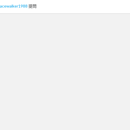
pacewalker1988
提問