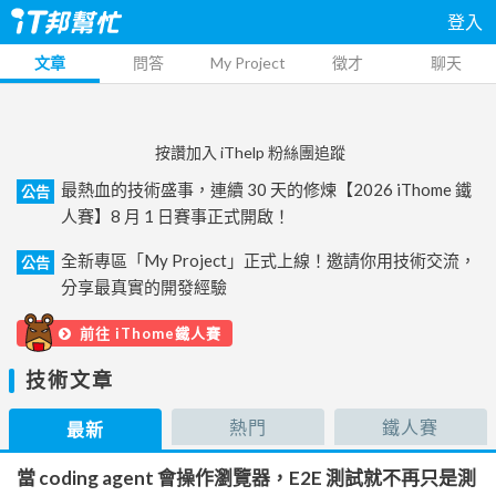
登入
文章
問答
My Project
徵才
聊天
按讚加入 iThelp 粉絲團追蹤
最熱血的技術盛事，連續 30 天的修煉【2026 iThome 鐵
公告
人賽】8 月 1 日賽事正式開啟！
全新專區「My Project」正式上線！邀請你用技術交流，
公告
分享最真實的開發經驗
前往 iThome鐵人賽
技術文章
熱門
鐵人賽
最新
當 coding agent 會操作瀏覽器，E2E 測試就不再只是測