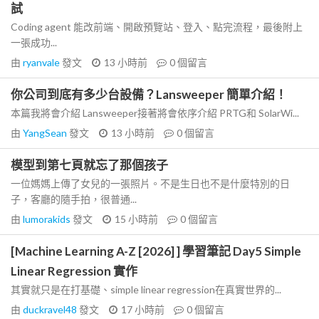
試
Coding agent 能改前端、開啟預覽站、登入、點完流程，最後附上
一張成功...
由
ryanvale
發文
13 小時前
0
個留言
你公司到底有多少台設備？Lansweeper 簡單介紹！
本篇我將會介紹 Lansweeper接著將會依序介紹 PRTG和 SolarWi...
由
YangSean
發文
13 小時前
0
個留言
模型到第七頁就忘了那個孩子
一位媽媽上傳了女兒的一張照片。不是生日也不是什麼特別的日
子，客廳的隨手拍，很普通...
由
lumorakids
發文
15 小時前
0
個留言
[Machine Learning A-Z [2026] ] 學習筆記 Day5 Simple
Linear Regression 實作
其實就只是在打基礎、simple linear regression在真實世界的...
由
duckravel48
發文
17 小時前
0
個留言