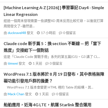
[Machine Learning A-Z [2026] ] 學習筆記 Day4 - Simple
Linear Regression
經過一個周末發現需要一些調整XD 周末反而比較忙碌，以後就打算
周間發文了~雖然是...
由
duckravel48
發文
17 小時前
0
個留言
Claude code 新手篇 5：換 section 不斷線 — 把「當下
進度」交接給下一個對話
這是「Claude Code 實戰手冊」系列的第五篇(G5)。G3 講了 CL...
由
timwei
發文
1 天前
0
個留言
WordPress 7.1 版本將於 8 月 19 日發布，其中表格無障
礙功能引發用戶群的擔憂？
WordPress 7.1 版本會變更 HTML 裡的 Table 的結構，其...
由
Mack Chan
發文
1 天前
0
個留言
船舶應用，近海 4G LTE，航運 Starlink 整合運用