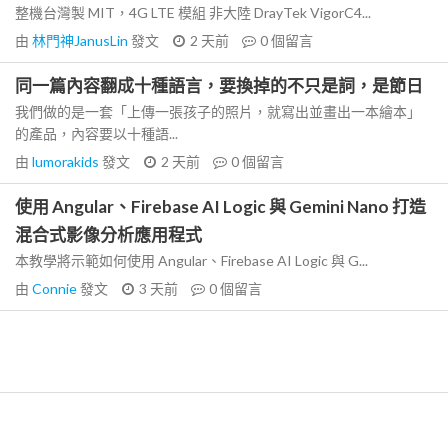
整機台灣製 MIT，4G LTE 模組 非大陸 DrayTek VigorC4...
由
林門神JanusLin
發文
2 天前
0
個留言
同一篇內容翻成十種語言，要換掉的不只是詞，是節日
我們做的是一套「上傳一張孩子的照片，就寫出並畫出一本繪本」
的產品，內容要以十種語...
由
lumorakids
發文
2 天前
0
個留言
使用 Angular、Firebase AI Logic 與 Gemini Nano 打造
混合式影像分析應用程式
本教學將示範如何使用 Angular、Firebase AI Logic 與 G...
由
Connie
發文
3 天前
0
個留言