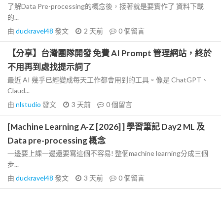
了解Data Pre-processing的概念後，接著就是要實作了 資料下載
的...
由
duckravel48
發文
2 天前
0
個留言
【分享】台灣團隊開發 免費 AI Prompt 管理網站，終於
不用再到處找提示詞了
最近 AI 幾乎已經變成每天工作都會用到的工具。像是 ChatGPT、
Claud...
由
nlstudio
發文
3 天前
0
個留言
[Machine Learning A-Z [2026] ] 學習筆記 Day2 ML 及
Data pre-processing 概念
一邊要上課一邊還要寫這個不容易! 整個machine learning分成三個
步...
由
duckravel48
發文
3 天前
0
個留言