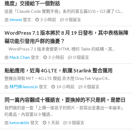
進度」交接給下一個對話
這是「Claude Code 實戰手冊」系列的第五篇(G5)。G3 講了 CL...
由
timwei
發文
3 小時前
0
個留言
WordPress 7.1 版本將於 8 月 19 日發布，其中表格無障
礙功能引發用戶群的擔憂？
WordPress 7.1 版本會變更 HTML 裡的 Table 的結構，其...
由
Mack Chan
發文
3 小時前
0
個留言
船舶應用，近海 4G LTE，航運 Starlink 整合運用
整機台灣製 MIT，4G LTE 模組 非大陸 DrayTek VigorC4...
由
林門神JanusLin
發文
14 小時前
0
個留言
同一篇內容翻成十種語言，要換掉的不只是詞，是節日
我們做的是一套「上傳一張孩子的照片，就寫出並畫出一本繪本」
的產品，內容要以十種語...
由
lumorakids
發文
1 天前
0
個留言