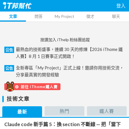
登入
文章
問答
My Project
徵才
聊天
按讚加入 iThelp 粉絲團追蹤
最熱血的技術盛事，連續 30 天的修煉【2026 iThome 鐵
公告
人賽】8 月 1 日賽事正式開啟！
全新專區「My Project」正式上線！邀請你用技術交流，
公告
分享最真實的開發經驗
前往 iThome鐵人賽
技術文章
熱門
鐵人賽
最新
Claude code 新手篇 5：換 section 不斷線 — 把「當下