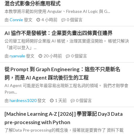
混合式影像分析應用程式
本教學將示範如何使用 Angular、Firebase AI Logic 與 G...
由
Connie
發文
4 小時前
0
個留言
AI 協作不是發帳號：企業要先畫出四條責任邊界
公司替工程師開好企業版 AI 帳號，治理其實還沒開始。 帳號只解決
「誰可以登入」...
由
ryanvale
發文
20 小時前
0
個留言
從 Prompt 到 Graph Engineering：這些不只是新名
詞，而是 AI Agent 踩坑後衍生的工程
AI Agent 可能是近年最容易出現新工程名詞的領域。 我們才剛學會
Prom...
由
hardness1020
發文
1 天前
0
個留言
[Machine Learning A-Z [2026] ] 學習筆記 Day3 Data
pre-processing with Python
了解Data Pre-processing的概念後，接著就是要實作了 資料下載