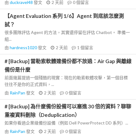
由
duckravel48
發文
2 天前
0
個留言
【Agent Evaluation 系列 1/6】Agent 到底該怎麼測
試？
很多團隊評估 Agent 的方法，其實還停留在評估 Chatbot。 準備一
組...
由
hardness1020
發文
2 天前
1
個留言
# [Backup] 當勒索軟體連備份都不放過：Air Gap 與離線
備份是什麼
前面幾篇提過一個殘酷的現實：現在的勒索軟體攻擊，第一個目標
往往不是你的正式資料，...
由
RainPan
發文
2 天前
0
個留言
# [Backup] 為什麼備份設備可以塞進 30 倍的資料？聊聊
重複資料刪除（Deduplication）
如果你看過企業級備份設備（例如 Dell PowerProtect DD 系列）...
由
RainPan
發文
2 天前
0
個留言