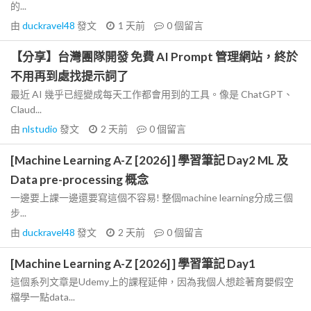
的...
由
duckravel48
發文
1 天前
0
個留言
【分享】台灣團隊開發 免費 AI Prompt 管理網站，終於
不用再到處找提示詞了
最近 AI 幾乎已經變成每天工作都會用到的工具。像是 ChatGPT、
Claud...
由
nlstudio
發文
2 天前
0
個留言
[Machine Learning A-Z [2026] ] 學習筆記 Day2 ML 及
Data pre-processing 概念
一邊要上課一邊還要寫這個不容易! 整個machine learning分成三個
步...
由
duckravel48
發文
2 天前
0
個留言
[Machine Learning A-Z [2026] ] 學習筆記 Day1
這個系列文章是Udemy上的課程延伸，因為我個人想趁著育嬰假空
檔學一點data...