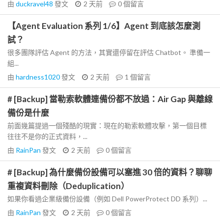
由
duckravel48
發文
2 天前
0
個留言
【Agent Evaluation 系列 1/6】Agent 到底該怎麼測
試？
很多團隊評估 Agent 的方法，其實還停留在評估 Chatbot。 準備一
組...
由
hardness1020
發文
2 天前
1
個留言
# [Backup] 當勒索軟體連備份都不放過：Air Gap 與離線
備份是什麼
前面幾篇提過一個殘酷的現實：現在的勒索軟體攻擊，第一個目標
往往不是你的正式資料，...
由
RainPan
發文
2 天前
0
個留言
# [Backup] 為什麼備份設備可以塞進 30 倍的資料？聊聊
重複資料刪除（Deduplication）
如果你看過企業級備份設備（例如 Dell PowerProtect DD 系列）...
由
RainPan
發文
2 天前
0
個留言