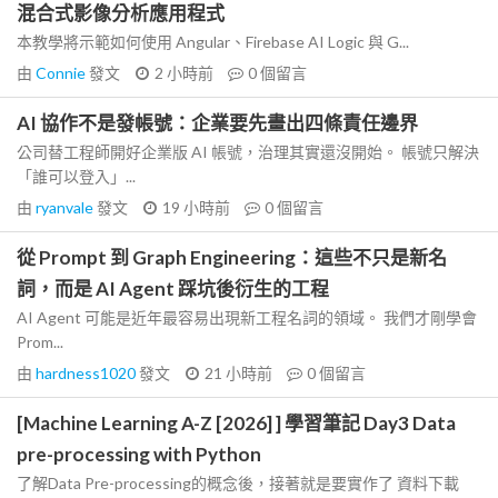
混合式影像分析應用程式
本教學將示範如何使用 Angular、Firebase AI Logic 與 G...
由
Connie
發文
2 小時前
0
個留言
AI 協作不是發帳號：企業要先畫出四條責任邊界
公司替工程師開好企業版 AI 帳號，治理其實還沒開始。 帳號只解決
「誰可以登入」...
由
ryanvale
發文
19 小時前
0
個留言
從 Prompt 到 Graph Engineering：這些不只是新名
詞，而是 AI Agent 踩坑後衍生的工程
AI Agent 可能是近年最容易出現新工程名詞的領域。 我們才剛學會
Prom...
由
hardness1020
發文
21 小時前
0
個留言
[Machine Learning A-Z [2026] ] 學習筆記 Day3 Data
pre-processing with Python
了解Data Pre-processing的概念後，接著就是要實作了 資料下載