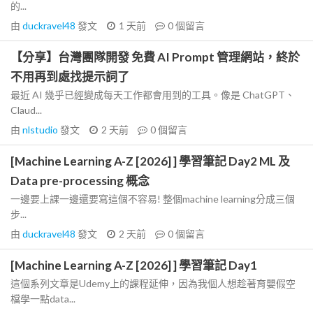
的...
由
duckravel48
發文
1 天前
0
個留言
【分享】台灣團隊開發 免費 AI Prompt 管理網站，終於
不用再到處找提示詞了
最近 AI 幾乎已經變成每天工作都會用到的工具。像是 ChatGPT、
Claud...
由
nlstudio
發文
2 天前
0
個留言
[Machine Learning A-Z [2026] ] 學習筆記 Day2 ML 及
Data pre-processing 概念
一邊要上課一邊還要寫這個不容易! 整個machine learning分成三個
步...
由
duckravel48
發文
2 天前
0
個留言
[Machine Learning A-Z [2026] ] 學習筆記 Day1
這個系列文章是Udemy上的課程延伸，因為我個人想趁著育嬰假空
檔學一點data...