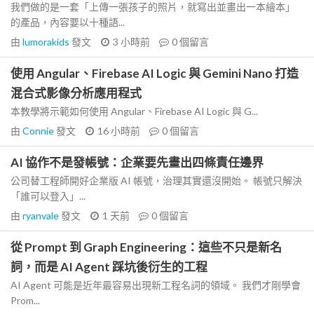
我們做的是一套「上傳一張孩子的照片，就寫出並畫出一本繪本」
的產品，內容要以十種語...
由
lumorakids
發文
3 小時前
0
個留言
使用 Angular、Firebase AI Logic 與 Gemini Nano 打造
混合式影像分析應用程式
本教學將示範如何使用 Angular、Firebase AI Logic 與 G...
由
Connie
發文
16 小時前
0
個留言
AI 協作不是發帳號：企業要先畫出四條責任邊界
公司替工程師開好企業版 AI 帳號，治理其實還沒開始。 帳號只解決
「誰可以登入」...
由
ryanvale
發文
1 天前
0
個留言
從 Prompt 到 Graph Engineering：這些不只是新名
詞，而是 AI Agent 踩坑後衍生的工程
AI Agent 可能是近年最容易出現新工程名詞的領域。 我們才剛學會
Prom...