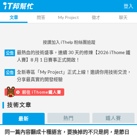
登入
文章
問答
My Project
徵才
聊天
按讚加入 iThelp 粉絲團追蹤
最熱血的技術盛事，連續 30 天的修煉【2026 iThome 鐵
公告
人賽】8 月 1 日賽事正式開啟！
全新專區「My Project」正式上線！邀請你用技術交流，
公告
分享最真實的開發經驗
前往 iThome鐵人賽
技術文章
熱門
鐵人賽
最新
同一篇內容翻成十種語言，要換掉的不只是詞，是節日