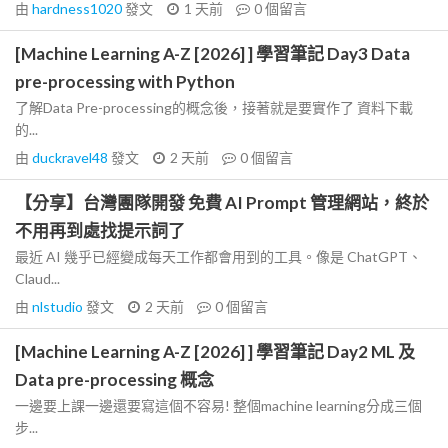
由
hardness1020
發文
1 天前
0
個留言
[Machine Learning A-Z [2026] ] 學習筆記 Day3 Data
pre-processing with Python
了解Data Pre-processing的概念後，接著就是要實作了 資料下載
的...
由
duckravel48
發文
2 天前
0
個留言
【分享】台灣團隊開發 免費 AI Prompt 管理網站，終於
不用再到處找提示詞了
最近 AI 幾乎已經變成每天工作都會用到的工具。像是 ChatGPT、
Claud...
由
nlstudio
發文
2 天前
0
個留言
[Machine Learning A-Z [2026] ] 學習筆記 Day2 ML 及
Data pre-processing 概念
一邊要上課一邊還要寫這個不容易! 整個machine learning分成三個
步...