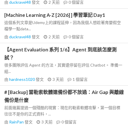
由
duckravel48
發文
2 天前
0
個留言
[Machine Learning A-Z [2026] ] 學習筆記 Day1
這個系列文章是Udemy上的課程延伸，因為我個人想趁著育嬰假空
檔學一點data...
由
duckravel48
發文
2 天前
0
個留言
【Agent Evaluation 系列 1/6】Agent 到底該怎麼測
試？
很多團隊評估 Agent 的方法，其實還停留在評估 Chatbot。 準備一
組...
由
hardness1020
發文
3 天前
1
個留言
# [Backup] 當勒索軟體連備份都不放過：Air Gap 與離線
備份是什麼
前面幾篇提過一個殘酷的現實：現在的勒索軟體攻擊，第一個目標
往往不是你的正式資料，...
由
RainPan
發文
3 天前
0
個留言