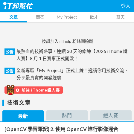
登入
文章
問答
My Project
徵才
聊天
按讚加入 iThelp 粉絲團追蹤
最熱血的技術盛事，連續 30 天的修煉【2026 iThome 鐵
公告
人賽】8 月 1 日賽事正式開啟！
全新專區「My Project」正式上線！邀請你用技術交流，
公告
分享最真實的開發經驗
前往 iThome鐵人賽
技術文章
熱門
鐵人賽
最新
[OpenCV 學習筆記] 2. 使用 OpenCV 進行影像混合