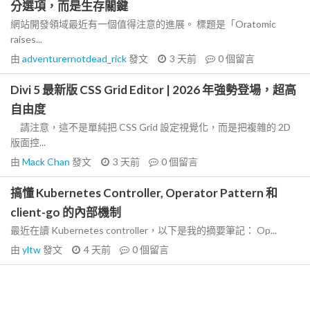
分選項，而是生存關鍵
網站開發領域最近有一個值得注意的進展。 標題是「Oratomic
raises...
由
adventurernotdead_rick
發文
3 天前
0
個留言
Divi 5 最新版 CSS Grid Editor | 2026 年強勢登場，超高
自由度
請注意，這不是單純把 CSS Grid 設定視覺化，而是把複雜的 2D
版面控...
由
Mack Chan
發文
3 天前
0
個留言
搞懂 Kubernetes Controller, Operator Pattern 和
client-go 的內部機制
最近在讀 Kubernetes controller，以下是我的摘要筆記： Op...
由
yltw
發文
4 天前
0
個留言