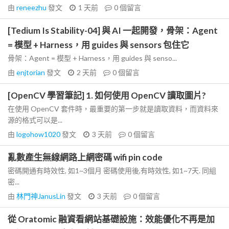
由
reneezhu
發文
1 天前
0
個留言
[Tedium Is Stability-04] 與 AI 一起開發，骨架：Agent
= 模型 + Harness，用 guides 與 sensors 包住它
骨架：Agent = 模型 + Harness，用 guides 與 senso...
由
enjtorian
發文
2 天前
0
個留言
[OpenCV 學習筆記] 1. 如何使用 OpenCV 讀取圖片?
在使用 OpenCV 套件時，最重要的第一步就是讀取資料，而資料來
源的格式可以是...
由
logohow1020
發文
3 天前
0
個留言
亂數產生無線網路上網密碼 wifi pin code
密碼開通有時效性, 如1~3個月 密碼使用後,有時效性, 如1~7天. 同組
密...
由
林門神JanusLin
發文
3 天前
0
個留言
從 Oratomic 融資看網站基礎設施：效能優化不再是加