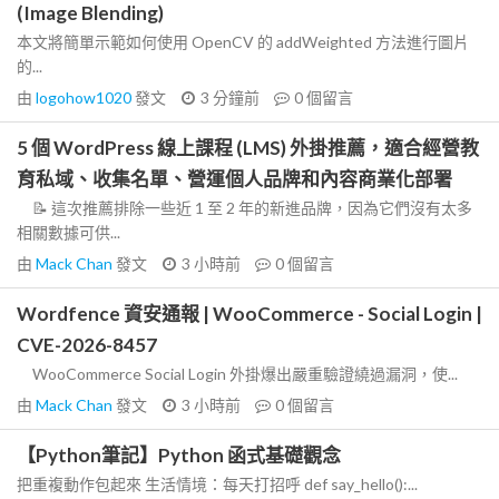
(Image Blending)
本文將簡單示範如何使用 OpenCV 的 addWeighted 方法進行圖片
的...
由
logohow1020
發文
3 分鐘前
0
個留言
5 個 WordPress 線上課程 (LMS) 外掛推薦，適合經營教
育私域、收集名單、營運個人品牌和內容商業化部署
📝 這次推薦排除一些近 1 至 2 年的新進品牌，因為它們沒有太多
相關數據可供...
由
Mack Chan
發文
3 小時前
0
個留言
Wordfence 資安通報 | WooCommerce - Social Login |
CVE-2026-8457
WooCommerce Social Login 外掛爆出嚴重驗證繞過漏洞，使...
由
Mack Chan
發文
3 小時前
0
個留言
【Python筆記】Python 函式基礎觀念
把重複動作包起來 生活情境：每天打招呼 def say_hello():...