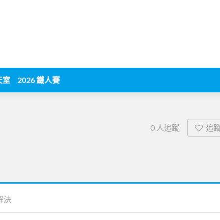
天室
2026 鐵人賽
追
0
人追蹤
解決