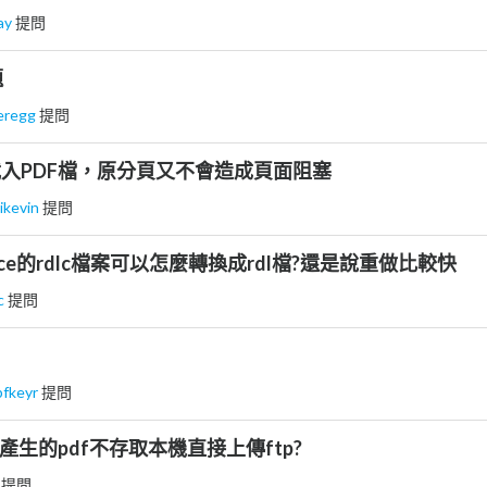
ay
提問
題
eregg
提問
頁載入PDF檔，原分頁又不會造成頁面阻塞
ikevin
提問
ervice的rdlc檔案可以怎麼轉換成rdl檔?還是說重做比較快
ic
提問
pfkeyr
提問
所產生的pdf不存取本機直接上傳ftp?
薛
提問