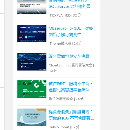
SQL Server 最舒適的雲端
平台
IT EXPLAINED
|
32 分
Observability 101：從零
開始了解可觀測性
iThome鐵人賽
|
24 分
混合雲備份與安全挑戰
Cloud Summit 臺灣雲端大會
|
30 分
數位韌性：服務不中斷，
虛擬化高容錯平台解決方
案
數位政府高峰會
|
24 分
從資源浪費到節能自治：
讓你的 K8s 不再像開著 N
個分頁的瀏覽器
KubeSummit
|
37 分