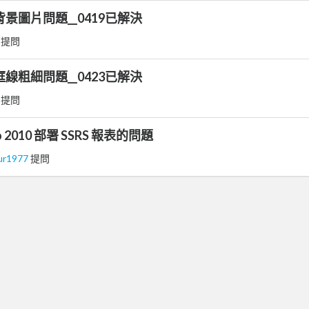
C__背景圖片問題__0419已解決
悠
提問
C__框線粗細問題__0423已解決
悠
提問
io 2010 部署 SSRS 報表的問題
ur1977
提問