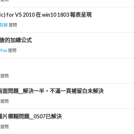
lc) for VS 2010 在 win10 1803 報表呈現
駐腳
提問
EL 後的加總公式
09qq
提問
悠
提問
LC__版面問題__解決一半，不滿一頁補留白未解決
悠
提問
C__圖片模糊問題__0507已解決
悠
提問