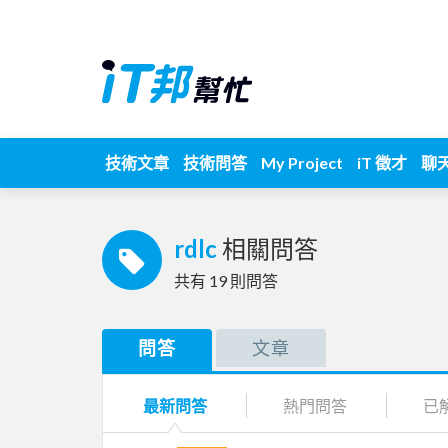
技術文章
技術問答
My Project
iT 徵才
聊
rdlc
相關問答
共有
19
則問答
問答
文章
最新問答
熱門問答
已