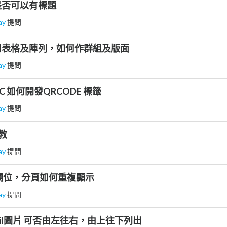
，是否可以有標題
ay
提問
表使用表格及陣列，如何作群組及版面
ay
提問
DLC 如何開發QRCODE 標籤
ay
提問
教
ay
提問
up欄位，分頁如何重複顯示
ay
提問
atil圖片 可否由左往右，由上往下列出