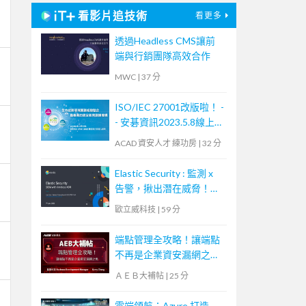
看影片追技術
看更多
透過Headless CMS讓前
端與行銷團隊高效合作
MWC
|
37 分
ISO/IEC 27001改版啦！ -
- 安碁資訊2023.5.8線上研
討會摘要
ACAD 資安人才 練功房
|
32 分
Elastic Security : 監測 x
告警，揪出潛在威脅！
【Webinar：Elastic 系列
歐立威科技
|
59 分
講座】｜歐立威科技
端點管理全攻略！讓端點
不再是企業資安漏網之魚
【宏碁資訊網路學堂】
ＡＥＢ大補帖
|
25 分
雲端領航：Azure 打造