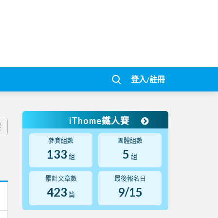
登入/註冊
iThome鐵人賽
蹤
參賽組數
團體組數
133
5
組
組
累計文章數
最後報名日
423
9/15
篇