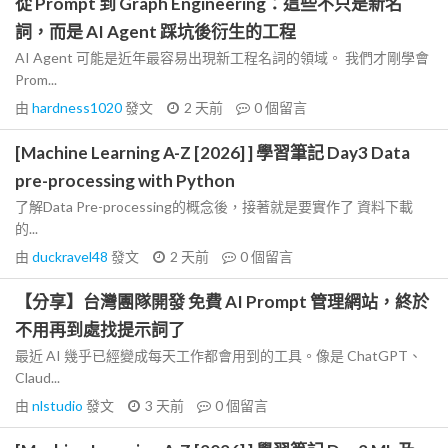
從 Prompt 到 Graph Engineering：這些不只是新名
詞，而是 AI Agent 踩坑後衍生的工程
AI Agent 可能是近年最容易出現新工程名詞的領域。 我們才剛學會
Prom...
由
hardness1020
發文
2 天前
0
個留言
[Machine Learning A-Z [2026] ] 學習筆記 Day3 Data
pre-processing with Python
了解Data Pre-processing的概念後，接著就是要實作了 資料下載
的...
由
duckravel48
發文
2 天前
0
個留言
【分享】台灣團隊開發 免費 AI Prompt 管理網站，終於
不用再到處找提示詞了
最近 AI 幾乎已經變成每天工作都會用到的工具。像是 ChatGPT、
Claud...
由
nlstudio
發文
3 天前
0
個留言