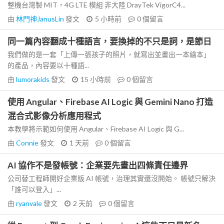
整機台灣製 MIT，4G LTE 模組 非大陸 DrayTek VigorC4...
由
林門神JanusLin
發文
5 小時前
0
個留言
同一篇內容翻成十種語言，要換掉的不只是詞，是節日
我們做的是一套「上傳一張孩子的照片，就寫出並畫出一本繪本」
的產品，內容要以十種語...
由
lumorakids
發文
15 小時前
0
個留言
使用 Angular、Firebase AI Logic 與 Gemini Nano 打造
混合式影像分析應用程式
本教學將示範如何使用 Angular、Firebase AI Logic 與 G...
由
Connie
發文
1 天前
0
個留言
AI 協作不是發帳號：企業要先畫出四條責任邊界
公司替工程師開好企業版 AI 帳號，治理其實還沒開始。 帳號只解決
「誰可以登入」...
由
ryanvale
發文
2 天前
0
個留言