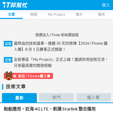
登入
文章
問答
My Project
徵才
聊天
按讚加入 iThelp 粉絲團追蹤
最熱血的技術盛事，連續 30 天的修煉【2026 iThome 鐵
公告
人賽】8 月 1 日賽事正式開啟！
全新專區「My Project」正式上線！邀請你用技術交流，
公告
分享最真實的開發經驗
前往 iThome鐵人賽
技術文章
熱門
鐵人賽
最新
船舶應用，近海 4G LTE，航運 Starlink 整合運用