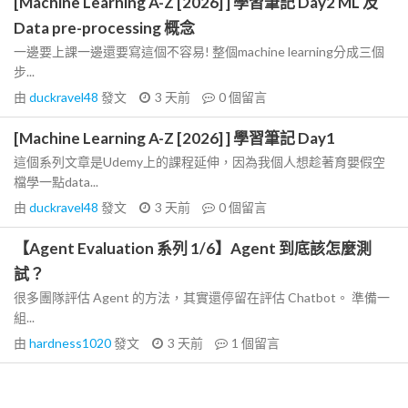
[Machine Learning A-Z [2026] ] 學習筆記 Day2 ML 及
Data pre-processing 概念
一邊要上課一邊還要寫這個不容易! 整個machine learning分成三個
步...
由
duckravel48
發文
3 天前
0
個留言
[Machine Learning A-Z [2026] ] 學習筆記 Day1
這個系列文章是Udemy上的課程延伸，因為我個人想趁著育嬰假空
檔學一點data...
由
duckravel48
發文
3 天前
0
個留言
【Agent Evaluation 系列 1/6】Agent 到底該怎麼測
試？
很多團隊評估 Agent 的方法，其實還停留在評估 Chatbot。 準備一
組...
由
hardness1020
發文
3 天前
1
個留言