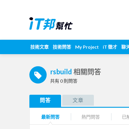
技術文章
技術問答
My Project
iT 徵才
聊
rsbuild
相關問答
共有
0
則問答
問答
文章
最新問答
熱門問答
已