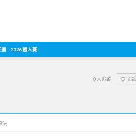
天室
2026 鐵人賽
追
0
人追蹤
解決