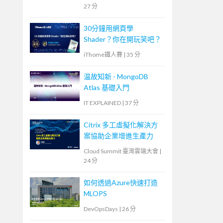
27 分
30分鐘用網頁學
Shader？你在開玩笑吧？
iThome鐵人賽
|
35 分
温故知新 - MongoDB
Atlas 基礎入門
IT EXPLAINED
|
37 分
Citrix 多工虛擬化解決方
案協助企業增進生產力
Cloud Summit 臺灣雲端大會
|
24 分
如何透過Azure快速打造
MLOPS
DevOpsDays
|
26 分