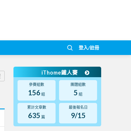
登入/註冊
iThome鐵人賽
蹤
參賽組數
團體組數
156
5
組
組
累計文章數
最後報名日
635
9/15
篇