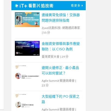
看影片追技術
看更多
連線異常免煩惱！交換器
問題快速排除指南
Zyxel兆勤科技- 網路通訊專家
|
55 分
金融資安領導與事件應變
聯防：以 CISO 為例
臺灣資安大會
|
29 分
邊開火邊修正 - 最小產品
可以如何嘗試？
Agile Summit 敏捷高峰會
|
23 分
大型組織下的 PO 探索之
路
Agile Summit 敏捷高峰會
|