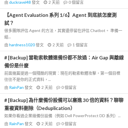
由
duckravel48
發文
2 天前
0
個留言
【Agent Evaluation 系列 1/6】Agent 到底該怎麼測
試？
很多團隊評估 Agent 的方法，其實還停留在評估 Chatbot。 準備一
組...
由
hardness1020
發文
2 天前
1
個留言
# [Backup] 當勒索軟體連備份都不放過：Air Gap 與離線
備份是什麼
前面幾篇提過一個殘酷的現實：現在的勒索軟體攻擊，第一個目標
往往不是你的正式資料，...
由
RainPan
發文
2 天前
0
個留言
# [Backup] 為什麼備份設備可以塞進 30 倍的資料？聊聊
重複資料刪除（Deduplication）
如果你看過企業級備份設備（例如 Dell PowerProtect DD 系列）...
由
RainPan
發文
2 天前
0
個留言