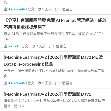
的...
由
duckravel48
發文
1 天前
0
個留言
【分享】台灣團隊開發 免費 AI Prompt 管理網站，終於
不用再到處找提示詞了
最近 AI 幾乎已經變成每天工作都會用到的工具。像是 ChatGPT、
Claud...
由
nlstudio
發文
2 天前
0
個留言
[Machine Learning A-Z [2026] ] 學習筆記 Day2 ML 及
Data pre-processing 概念
一邊要上課一邊還要寫這個不容易! 整個machine learning分成三個
步...
由
duckravel48
發文
2 天前
0
個留言
[Machine Learning A-Z [2026] ] 學習筆記 Day1
這個系列文章是Udemy上的課程延伸，因為我個人想趁著育嬰假空
檔學一點data...