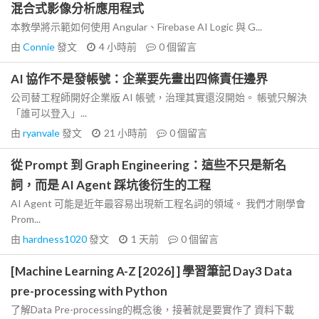
混合式影像分析應用程式
本教學將示範如何使用 Angular、Firebase AI Logic 與 G...
由
Connie
發文
4 小時前
0
個留言
AI 協作不是發帳號：企業要先畫出四條責任邊界
公司替工程師開好企業版 AI 帳號，治理其實還沒開始。 帳號只解決
「誰可以登入」...
由
ryanvale
發文
21 小時前
0
個留言
從 Prompt 到 Graph Engineering：這些不只是新名
詞，而是 AI Agent 踩坑後衍生的工程
AI Agent 可能是近年最容易出現新工程名詞的領域。 我們才剛學會
Prom...
由
hardness1020
發文
1 天前
0
個留言
[Machine Learning A-Z [2026] ] 學習筆記 Day3 Data
pre-processing with Python
了解Data Pre-processing的概念後，接著就是要實作了 資料下載