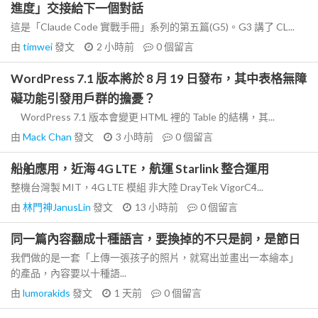
進度」交接給下一個對話
這是「Claude Code 實戰手冊」系列的第五篇(G5)。G3 講了 CL...
由
timwei
發文
2 小時前
0
個留言
WordPress 7.1 版本將於 8 月 19 日發布，其中表格無障
礙功能引發用戶群的擔憂？
WordPress 7.1 版本會變更 HTML 裡的 Table 的結構，其...
由
Mack Chan
發文
3 小時前
0
個留言
船舶應用，近海 4G LTE，航運 Starlink 整合運用
整機台灣製 MIT，4G LTE 模組 非大陸 DrayTek VigorC4...
由
林門神JanusLin
發文
13 小時前
0
個留言
同一篇內容翻成十種語言，要換掉的不只是詞，是節日
我們做的是一套「上傳一張孩子的照片，就寫出並畫出一本繪本」
的產品，內容要以十種語...
由
lumorakids
發文
1 天前
0
個留言