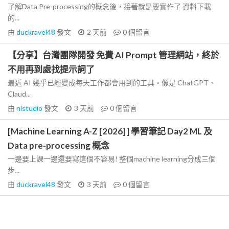
了解Data Pre-processing的概念後，接著就是要實作了 資料下載
的...
由
duckravel48
發文
2 天前
0
個留言
【分享】台灣團隊開發 免費 AI Prompt 管理網站，終於
不用再到處找提示詞了
最近 AI 幾乎已經變成每天工作都會用到的工具。像是 ChatGPT、
Claud...
由
nlstudio
發文
3 天前
0
個留言
[Machine Learning A-Z [2026] ] 學習筆記 Day2 ML 及
Data pre-processing 概念
一邊要上課一邊還要寫這個不容易! 整個machine learning分成三個
步...
由
duckravel48
發文
3 天前
0
個留言