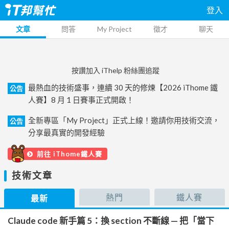
登入
文章
問答
My Project
徵才
聊天
按讚加入 iThelp 粉絲團追蹤
最熱血的技術盛事，連續 30 天的修煉【2026 iThome 鐵
公告
人賽】8 月 1 日賽事正式開啟！
全新專區「My Project」正式上線！邀請你用技術交流，
公告
分享最真實的開發經驗
前往 iThome鐵人賽
技術文章
熱門
鐵人賽
最新
Claude code 新手篇 5：換 section 不斷線 — 把「當下