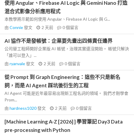
使用 Angular、Firebase AI Logic 與 Gemini Nano 打造
混合式影像分析應用程式
本教學將示範如何使用 Angular、Firebase AI Logic 與 G...
由
Connie
發文
2 天前
0
個留言
AI 協作不是發帳號：企業要先畫出四條責任邊界
公司替工程師開好企業版 AI 帳號，治理其實還沒開始。 帳號只解決
「誰可以登入」...
由
ryanvale
發文
2 天前
0
個留言
從 Prompt 到 Graph Engineering：這些不只是新名
詞，而是 AI Agent 踩坑後衍生的工程
AI Agent 可能是近年最容易出現新工程名詞的領域。 我們才剛學會
Prom...
由
hardness1020
發文
2 天前
0
個留言
[Machine Learning A-Z [2026] ] 學習筆記 Day3 Data
pre-processing with Python