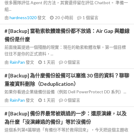
很多團隊評估 Agent 的方法，其實還停留在評估 Chatbot。 準備一
組...
由
hardness1020
發文
20 小時前
1
個留言
# [Backup] 當勒索軟體連備份都不放過：Air Gap 與離線
備份是什麼
前面幾篇提過一個殘酷的現實：現在的勒索軟體攻擊，第一個目標
往往不是你的正式資料，...
由
RainPan
發文
1 天前
0
個留言
# [Backup] 為什麼備份設備可以塞進 30 倍的資料？聊聊
重複資料刪除（Deduplication）
如果你看過企業級備份設備（例如 Dell PowerProtect DD 系列）...
由
RainPan
發文
1 天前
0
個留言
# [Backup] 備份界最常被跳過的一步：還原演練，以及
為什麼「沒演練過的備份」等於沒備份
這個系列第4篇聊過「有備份不等於救得回來」，今天把這個主題收