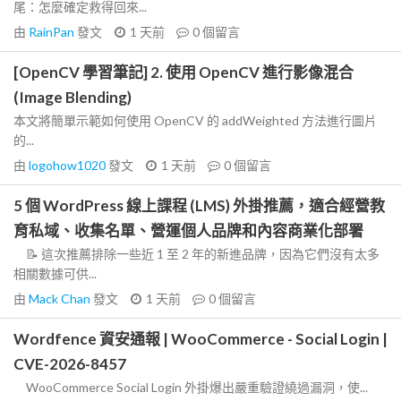
尾：怎麼確定救得回來...
由
RainPan
發文
1 天前
0
個留言
[OpenCV 學習筆記] 2. 使用 OpenCV 進行影像混合
(Image Blending)
本文將簡單示範如何使用 OpenCV 的 addWeighted 方法進行圖片
的...
由
logohow1020
發文
1 天前
0
個留言
5 個 WordPress 線上課程 (LMS) 外掛推薦，適合經營教
育私域、收集名單、營運個人品牌和內容商業化部署
📝 這次推薦排除一些近 1 至 2 年的新進品牌，因為它們沒有太多
相關數據可供...
由
Mack Chan
發文
1 天前
0
個留言
Wordfence 資安通報 | WooCommerce - Social Login |
CVE-2026-8457
WooCommerce Social Login 外掛爆出嚴重驗證繞過漏洞，使...