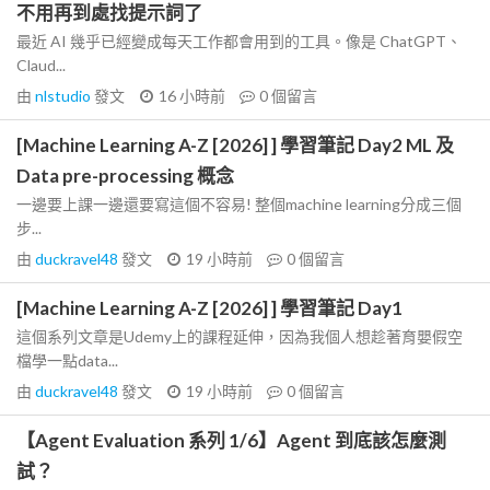
不用再到處找提示詞了
最近 AI 幾乎已經變成每天工作都會用到的工具。像是 ChatGPT、
Claud...
由
nlstudio
發文
16 小時前
0
個留言
[Machine Learning A-Z [2026] ] 學習筆記 Day2 ML 及
Data pre-processing 概念
一邊要上課一邊還要寫這個不容易! 整個machine learning分成三個
步...
由
duckravel48
發文
19 小時前
0
個留言
[Machine Learning A-Z [2026] ] 學習筆記 Day1
這個系列文章是Udemy上的課程延伸，因為我個人想趁著育嬰假空
檔學一點data...
由
duckravel48
發文
19 小時前
0
個留言
【Agent Evaluation 系列 1/6】Agent 到底該怎麼測
試？