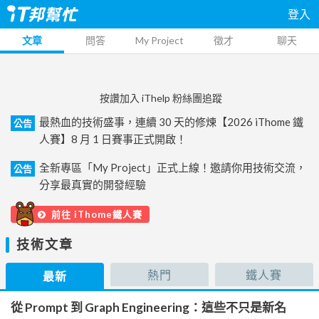
登入
文章
問答
My Project
徵才
聊天
按讚加入 iThelp 粉絲團追蹤
最熱血的技術盛事，連續 30 天的修煉【2026 iThome 鐵
公告
人賽】8 月 1 日賽事正式開啟！
全新專區「My Project」正式上線！邀請你用技術交流，
公告
分享最真實的開發經驗
前往 iThome鐵人賽
技術文章
熱門
鐵人賽
最新
從 Prompt 到 Graph Engineering：這些不只是新名