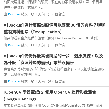
前面幾篇提過一個殘酷的現實：現在的勒索軟體攻擊，第一個目標
往往不是你的正式資料，...
由
RainPan
發文
1 天前
0
個留言
# [Backup] 為什麼備份設備可以塞進 30 倍的資料？聊聊
重複資料刪除（Deduplication）
如果你看過企業級備份設備（例如 Dell PowerProtect DD 系列）...
由
RainPan
發文
1 天前
0
個留言
# [Backup] 備份界最常被跳過的一步：還原演練，以及
為什麼「沒演練過的備份」等於沒備份
這個系列第4篇聊過「有備份不等於救得回來」，今天把這個主題收
尾：怎麼確定救得回來...
由
RainPan
發文
1 天前
0
個留言
[OpenCV 學習筆記] 2. 使用 OpenCV 進行影像混合
(Image Blending)
本文將簡單示範如何使用 OpenCV 的 addWeighted 方法進行圖片