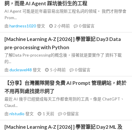
詞，而是 AI Agent 踩坑後衍生的工程
AI Agent 可能是近年最容易出現新工程名詞的領域。 我們才剛學會
Prom...
由
hardness1020
發文
2 小時前
0
個留言
[Machine Learning A-Z [2026] ] 學習筆記 Day3 Data
pre-processing with Python
了解Data Pre-processing的概念後，接著就是要實作了 資料下載
的...
由
duckravel48
發文
5 小時前
0
個留言
【分享】台灣團隊開發 免費 AI Prompt 管理網站，終於
不用再到處找提示詞了
最近 AI 幾乎已經變成每天工作都會用到的工具。像是 ChatGPT、
Claud...
由
nlstudio
發文
1 天前
0
個留言
[Machine Learning A-Z [2026] ] 學習筆記 Day2 ML 及