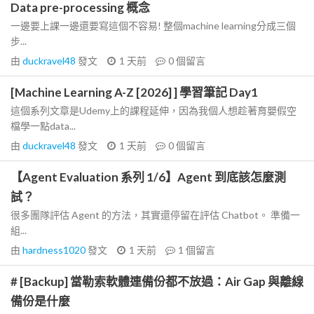
Data pre-processing 概念
一邊要上課一邊還要寫這個不容易! 整個machine learning分成三個
步...
由
duckravel48
發文
1 天前
0
個留言
[Machine Learning A-Z [2026] ] 學習筆記 Day1
這個系列文章是Udemy上的課程延伸，因為我個人想趁著育嬰假空
檔學一點data...
由
duckravel48
發文
1 天前
0
個留言
【Agent Evaluation 系列 1/6】Agent 到底該怎麼測
試？
很多團隊評估 Agent 的方法，其實還停留在評估 Chatbot。 準備一
組...
由
hardness1020
發文
1 天前
1
個留言
# [Backup] 當勒索軟體連備份都不放過：Air Gap 與離線
備份是什麼