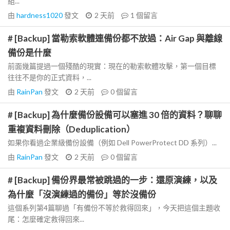
組...
由
hardness1020
發文
2 天前
1
個留言
# [Backup] 當勒索軟體連備份都不放過：Air Gap 與離線
備份是什麼
前面幾篇提過一個殘酷的現實：現在的勒索軟體攻擊，第一個目標
往往不是你的正式資料，...
由
RainPan
發文
2 天前
0
個留言
# [Backup] 為什麼備份設備可以塞進 30 倍的資料？聊聊
重複資料刪除（Deduplication）
如果你看過企業級備份設備（例如 Dell PowerProtect DD 系列）...
由
RainPan
發文
2 天前
0
個留言
# [Backup] 備份界最常被跳過的一步：還原演練，以及
為什麼「沒演練過的備份」等於沒備份
這個系列第4篇聊過「有備份不等於救得回來」，今天把這個主題收
尾：怎麼確定救得回來...