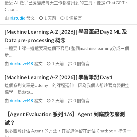
最近 AI 幾乎已經變成每天工作都會用到的工具。像是 ChatGPT、
Claud...
由
nlstudio
發文
1 天前
0
個留言
[Machine Learning A-Z [2026] ] 學習筆記 Day2 ML 及
Data pre-processing 概念
一邊要上課一邊還要寫這個不容易! 整個machine learning分成三個
步...
由
duckravel48
發文
1 天前
0
個留言
[Machine Learning A-Z [2026] ] 學習筆記 Day1
這個系列文章是Udemy上的課程延伸，因為我個人想趁著育嬰假空
檔學一點data...
由
duckravel48
發文
2 天前
0
個留言
【Agent Evaluation 系列 1/6】Agent 到底該怎麼測
試？
很多團隊評估 Agent 的方法，其實還停留在評估 Chatbot。 準備一