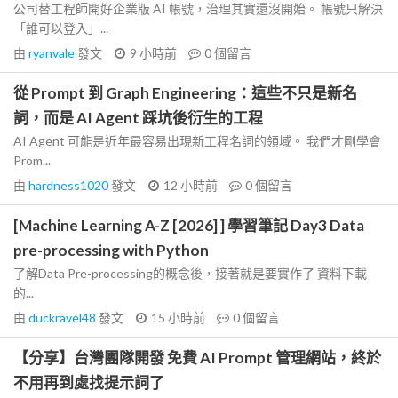
公司替工程師開好企業版 AI 帳號，治理其實還沒開始。 帳號只解決
「誰可以登入」...
由
ryanvale
發文
9 小時前
0
個留言
從 Prompt 到 Graph Engineering：這些不只是新名
詞，而是 AI Agent 踩坑後衍生的工程
AI Agent 可能是近年最容易出現新工程名詞的領域。 我們才剛學會
Prom...
由
hardness1020
發文
12 小時前
0
個留言
[Machine Learning A-Z [2026] ] 學習筆記 Day3 Data
pre-processing with Python
了解Data Pre-processing的概念後，接著就是要實作了 資料下載
的...
由
duckravel48
發文
15 小時前
0
個留言
【分享】台灣團隊開發 免費 AI Prompt 管理網站，終於
不用再到處找提示詞了