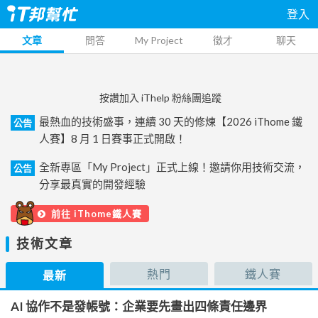
登入
文章
問答
My Project
徵才
聊天
按讚加入 iThelp 粉絲團追蹤
最熱血的技術盛事，連續 30 天的修煉【2026 iThome 鐵
公告
人賽】8 月 1 日賽事正式開啟！
全新專區「My Project」正式上線！邀請你用技術交流，
公告
分享最真實的開發經驗
前往 iThome鐵人賽
技術文章
熱門
鐵人賽
最新
AI 協作不是發帳號：企業要先畫出四條責任邊界