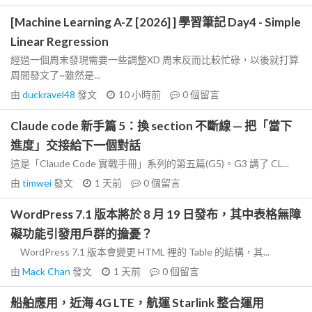
[Machine Learning A-Z [2026] ] 學習筆記 Day4 - Simple
Linear Regression
經過一個周末發現需要一些調整XD 周末反而比較忙碌，以後就打算
周間發文了~雖然是...
由
duckravel48
發文
10 小時前
0
個留言
Claude code 新手篇 5：換 section 不斷線 — 把「當下
進度」交接給下一個對話
這是「Claude Code 實戰手冊」系列的第五篇(G5)。G3 講了 CL...
由
timwei
發文
1 天前
0
個留言
WordPress 7.1 版本將於 8 月 19 日發布，其中表格無障
礙功能引發用戶群的擔憂？
WordPress 7.1 版本會變更 HTML 裡的 Table 的結構，其...
由
Mack Chan
發文
1 天前
0
個留言
船舶應用，近海 4G LTE，航運 Starlink 整合運用