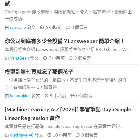
試
Coding agent 能改前端、開啟預覽站、登入、點完流程，最後附上
一張成功...
由
ryanvale
發文
6 小時前
0
個留言
你公司到底有多少台設備？Lansweeper 簡單介紹！
本篇我將會介紹 Lansweeper接著將會依序介紹 PRTG和 SolarWi...
由
YangSean
發文
7 小時前
0
個留言
模型到第七頁就忘了那個孩子
一位媽媽上傳了女兒的一張照片。不是生日也不是什麼特別的日
子，客廳的隨手拍，很普通...
由
lumorakids
發文
9 小時前
0
個留言
[Machine Learning A-Z [2026] ] 學習筆記 Day5 Simple
Linear Regression 實作
其實就只是在打基礎、simple linear regression在真實世界的...
由
duckravel48
發文
10 小時前
0
個留言