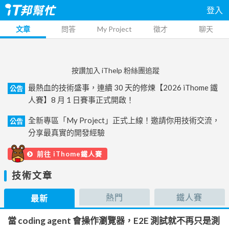
登入
文章
問答
My Project
徵才
聊天
按讚加入 iThelp 粉絲團追蹤
最熱血的技術盛事，連續 30 天的修煉【2026 iThome 鐵
公告
人賽】8 月 1 日賽事正式開啟！
全新專區「My Project」正式上線！邀請你用技術交流，
公告
分享最真實的開發經驗
前往 iThome鐵人賽
技術文章
熱門
鐵人賽
最新
當 coding agent 會操作瀏覽器，E2E 測試就不再只是測