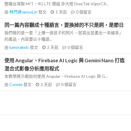
整機台灣製 MIT，4G LTE 模組 非大陸 DrayTek VigorC4...
由
林門神JanusLin
發文
1 天前
0
個留言
同一篇內容翻成十種語言，要換掉的不只是詞，是節日
我們做的是一套「上傳一張孩子的照片，就寫出並畫出一本繪本」
的產品，內容要以十種語...
由
lumorakids
發文
2 天前
0
個留言
使用 Angular、Firebase AI Logic 與 Gemini Nano 打造
混合式影像分析應用程式
本教學將示範如何使用 Angular、Firebase AI Logic 與 G...
由
Connie
發文
2 天前
0
個留言